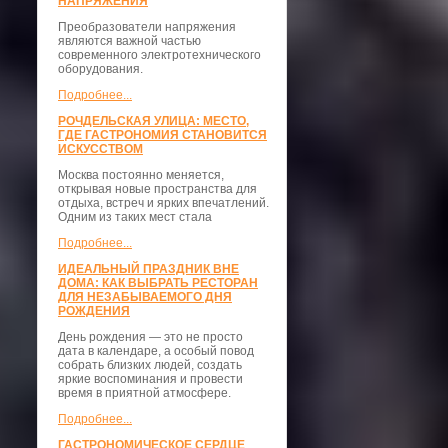
НАПРЯЖЕНИЯ
Преобразователи напряжения
являются важной частью
современного электротехнического
оборудования.
Подробнее...
РОЧДЕЛЬСКАЯ УЛИЦА: МЕСТО,
ГДЕ ГАСТРОНОМИЯ СТАНОВИТСЯ
ИСКУССТВОМ
Москва постоянно меняется,
открывая новые пространства для
отдыха, встреч и ярких впечатлений.
Одним из таких мест стала
Подробнее...
ИДЕАЛЬНЫЙ ПРАЗДНИК ВНЕ
ДОМА: КАК ВЫБРАТЬ РЕСТОРАН
ДЛЯ НЕЗАБЫВАЕМОГО ДНЯ
РОЖДЕНИЯ
День рождения — это не просто
дата в календаре, а особый повод
собрать близких людей, создать
яркие воспоминания и провести
время в приятной атмосфере.
Подробнее...
ГАСТРОНОМИЧЕСКОЕ СЕРДЦЕ