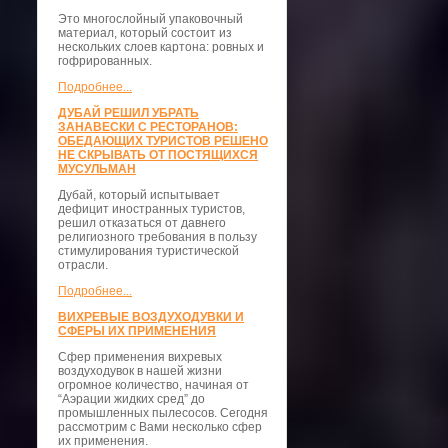
Это многослойный упаковочный
материал, который состоит из
нескольких слоев картона: ровных и
гофрированных.
Подробнее...
ДУБАЙ РЕШИЛ УБРАТЬ
ЗАНАВЕСКИ С РЕСТОРАНОВ:
ОБЕДАЮЩИХ ТУРИСТОВ РЕШЕНО
НЕ СКРЫВАТЬ ОТ ПОСТЯЩИХСЯ
МУСУЛЬМАН
Дубай, который испытывает
дефицит иностранных туристов,
решил отказаться от давнего
религиозного требования в пользу
стимулирования туристической
отрасли.
Подробнее...
ВИХРЕВЫЕ ВОЗДУХОДУВКИ И
СФЕРЫ ИХ ПРИМЕНЕНИЯ
Сфер применения вихревых
воздуходувок в нашей жизни
огромное количество, начиная от
“Аэрации жидких сред” до
промышленных пылесосов. Сегодня
рассмотрим с Вами несколько сфер
их применения.