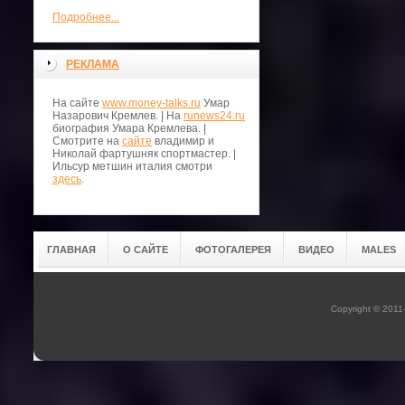
Подробнее...
РЕКЛАМА
На сайте
www.money-talks.ru
Умар
Назарович Кремлев. | На
runews24.ru
биография Умара Кремлева. |
Смотрите на
сайте
владимир и
Николай фартушняк спортмастер. |
Ильсур метшин италия смотри
здесь
.
ГЛАВНАЯ
О САЙТЕ
ФОТОГАЛЕРЕЯ
ВИДЕО
MALES
Copyright © 201