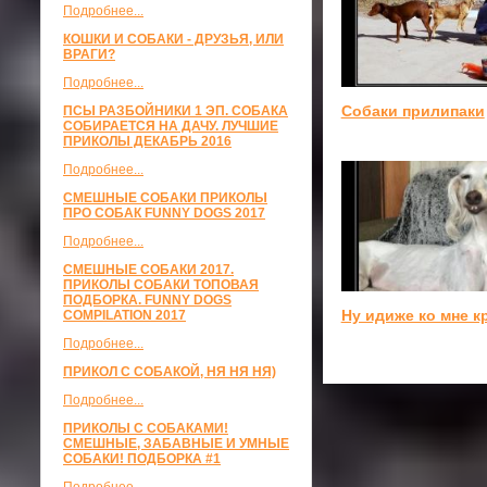
Подробнее...
КОШКИ И СОБАКИ - ДРУЗЬЯ, ИЛИ
ВРАГИ?
Подробнее...
Собаки прилипаки
ПСЫ РАЗБОЙНИКИ 1 ЭП. СОБАКА
СОБИРАЕТСЯ НА ДАЧУ. ЛУЧШИЕ
ПРИКОЛЫ ДЕКАБРЬ 2016
Подробнее...
СМЕШНЫЕ СОБАКИ ПРИКОЛЫ
ПРО СОБАК FUNNY DOGS 2017
Подробнее...
СМЕШНЫЕ СОБАКИ 2017.
ПРИКОЛЫ СОБАКИ ТОПОВАЯ
ПОДБОРКА. FUNNY DOGS
Ну идиже ко мне к
COMPILATION 2017
Подробнее...
ПРИКОЛ С СОБАКОЙ, НЯ НЯ НЯ)
Подробнее...
ПРИКОЛЫ С СОБАКАМИ!
СМЕШНЫЕ, ЗАБАВНЫЕ И УМНЫЕ
СОБАКИ! ПОДБОРКА #1