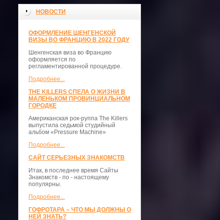
НОВОСТИ
ОФОРМЛЕНИЕ ШЕНГЕНСКОЙ
ВИЗЫ ВО ФРАНЦИЮ В 2022 ГОДУ
Шенгенская виза во Францию
оформляется по
регламентированной процедуре.
Подробнее...
THE KILLERS СПЕЛА О ЖИЗНИ В
МАЛЕНЬКОМ ПРОВИНЦИАЛЬНОМ
ГОРОДКЕ
Американская рок-руппа The Killers
выпустила седьмой студийный
альбом «Pressure Machine»
Подробнее...
САЙТ СЕРЬЕЗНЫХ ЗНАКОМСТВ
Итак, в последнее время Сайты
Знакомств - по - настоящему
популярны.
Подробнее...
ГОФРОТАРА – ЧТО МЫ ДОЛЖНЫ О
НЕЙ ЗНАТЬ?