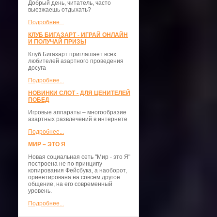
Добрый день, читатель, часто
выезжаешь отдыхать?
Подробнее...
КЛУБ БИГАЗАРТ - ИГРАЙ ОНЛАЙН
И ПОЛУЧАЙ ПРИЗЫ
Клуб Бигазарт приглашает всех
любителей азартного проведения
досуга
Подробнее...
НОВИНКИ СЛОТ - ДЛЯ ЦЕНИТЕЛЕЙ
ПОБЕД
Игровые аппараты – многообразие
азартных развлечений в интернете
Подробнее...
МИР – ЭТО Я
Новая социальная сеть "Мир - это Я"
построена не по принципу
копирования Фейсбука, а наоборот,
ориентирована на совсем другое
общение, на его современный
уровень.
Подробнее...