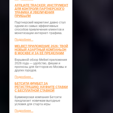
AFFILIATE TRACKER: ИНСТРУМЕНТ
ДЛЯ КОНТРОЛЯ ПАРТНЕРСКОГО
ТРАФИКА И УВЕЛИЧЕНИЯ
ПРИБЫЛИ
Партнерский маркетинг давно стал
одним из самых эффективных
способов привлечения клиентов и
монетизации интернет-трафика.
Подробнее...
MELBET ПРИЛОЖЕНИЕ 2026: ТВОЙ
НОВЫЙ АЗАРТНЫЙ КОМПАНЬОН
В МОСКВЕ И ЗА ЕЁ ПРЕДЕЛАМИ
Взрывной обзор Melbet приложения
2026 года — удобство, фишки и
прогнозы для бетторов из Москвы и
других городов.
Подробнее...
БЕТСИТИ ФРИБЕТ ЗА
РЕГИСТРАЦИЮ: НАЧНИТЕ СТАВКИ
С БЕСПЛАТНОЙ СТАВКОЙ
Букмекерская компания Бетсити
предлагает новичкам выгодные
условия для старта игры
Подробнее...