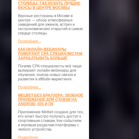
СТОЛИЦЫ: ГДЕ ИСКАТЬ ЛУЧШИЕ
ВКУСЫ В ЦЕНТРЕ МОСКВЫ
Вкусные рестораны в Москве в
центре — обзор атмосферных
заведений для ужинов, встреч и
гастрономических открытий в самом
сердце столицы.
Подробнее...
КАК ОНЛАЙН-ВЕБИНАРЫ
ПОМОГАЮТ CPA-СПЕЦИАЛИСТАМ
ЗАРАБАТЫВАТЬ БОЛЬШЕ
Почему CPA-специалисты всё чаще
выбирают онлайн-вебинары для
обучения, поиска новых связок и
развития в affiliate-маркетинге.
Подробнее...
MELBET БЕЗ БРАУЗЕРА: УДОБНОЕ
ПРИЛОЖЕНИЕ ДЛЯ СТАВОК НА
ANDROID, IOS И ПК
Приложение Melbet создано для тех,
кто хочет быстро получать доступ к
спортивным ставкам, live-событиям
и игровым разделам платформы с
любого устройства.
Подробнее...