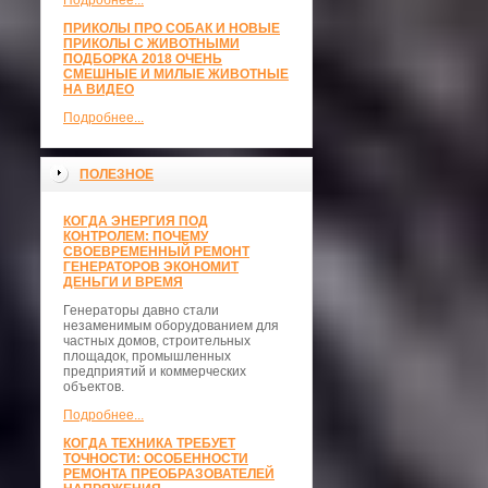
Подробнее...
ПРИКОЛЫ ПРО СОБАК И НОВЫЕ
ПРИКОЛЫ С ЖИВОТНЫМИ
ПОДБОРКА 2018 ОЧЕНЬ
СМЕШНЫЕ И МИЛЫЕ ЖИВОТНЫЕ
НА ВИДЕО
Подробнее...
ПОЛЕЗНОЕ
КОГДА ЭНЕРГИЯ ПОД
КОНТРОЛЕМ: ПОЧЕМУ
СВОЕВРЕМЕННЫЙ РЕМОНТ
ГЕНЕРАТОРОВ ЭКОНОМИТ
ДЕНЬГИ И ВРЕМЯ
Генераторы давно стали
незаменимым оборудованием для
частных домов, строительных
площадок, промышленных
предприятий и коммерческих
объектов.
Подробнее...
КОГДА ТЕХНИКА ТРЕБУЕТ
ТОЧНОСТИ: ОСОБЕННОСТИ
РЕМОНТА ПРЕОБРАЗОВАТЕЛЕЙ