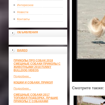
Интересное
Новости
Контакты
ОБЪЯВЛЕНИЯ
ВИДЕО
ПРИКОЛЫ ПРО СОБАК 2018
СМЕШНЫЕ СОБАКИ ПРИКОЛЫ С
ЖИВОТНЫМИ 2018 FUNNY
BULLDOG VIDEOS
Подробнее...
КОШКИ И СОБАКИ. ПРИКОЛ
Смотрите также:
Подробнее...
СМЕШНЫЕ СОБАКИ 2017
ТОПОВАЯ ПОДБОРКА. ЛУЧШИЕ
ПРИКОЛЫ С СОБАКАМИ