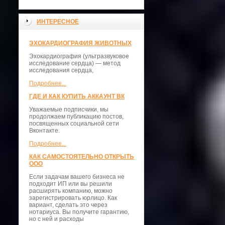
ИНТЕРЕСНОЕ
ЭХОКАРДИОГРАФИЯ ЖИВОТНЫХ
Эхокардиография (ультразвуковое
исследование сердца) — метод
исследования сердца,
Подробнее...
ГДЕ И КАК КУПИТЬ АККАУНТ ВК
Уважаемые подписчики, мы
продолжаем публикацию постов,
посвященных социальной сети
Вконтакте.
Подробнее...
КАК САМОСТОЯТЕЛЬНО ОТКРЫТЬ
ООО
Если задачам вашего бизнеса не
подходит ИП или вы решили
расширять компанию, можно
зарегистрировать юрлицо. Как
вариант, сделать это через
нотариуса. Вы получите гарантию,
но с ней и расходы