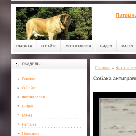
Питомни
ГЛАВНАЯ
О САЙТЕ
ФОТОГАЛЕРЕЯ
ВИДЕО
MALES
РАЗДЕЛЫ
Главная
»
Фотогале
Собака антиграв
Главная
О Сайте
Фотогалерея
Видео
Males
Females
Полезное