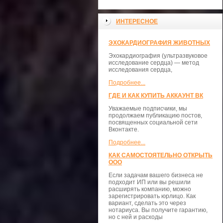
ИНТЕРЕСНОЕ
ЭХОКАРДИОГРАФИЯ ЖИВОТНЫХ
Эхокардиография (ультразвуковое
исследование сердца) — метод
исследования сердца,
Подробнее...
ГДЕ И КАК КУПИТЬ АККАУНТ ВК
Уважаемые подписчики, мы
продолжаем публикацию постов,
посвященных социальной сети
Вконтакте.
Подробнее...
КАК САМОСТОЯТЕЛЬНО ОТКРЫТЬ
ООО
Если задачам вашего бизнеса не
подходит ИП или вы решили
расширять компанию, можно
зарегистрировать юрлицо. Как
вариант, сделать это через
нотариуса. Вы получите гарантию,
но с ней и расходы