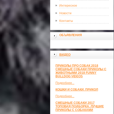
Интересное
Новости
Контакты
ОБЪЯВЛЕНИЯ
ВИДЕО
ПРИКОЛЫ ПРО СОБАК 2018
СМЕШНЫЕ СОБАКИ ПРИКОЛЫ С
ЖИВОТНЫМИ 2018 FUNNY
BULLDOG VIDEOS
Подробнее...
КОШКИ И СОБАКИ. ПРИКОЛ
Подробнее...
СМЕШНЫЕ СОБАКИ 2017
ТОПОВАЯ ПОДБОРКА. ЛУЧШИЕ
ПРИКОЛЫ С СОБАКАМИ