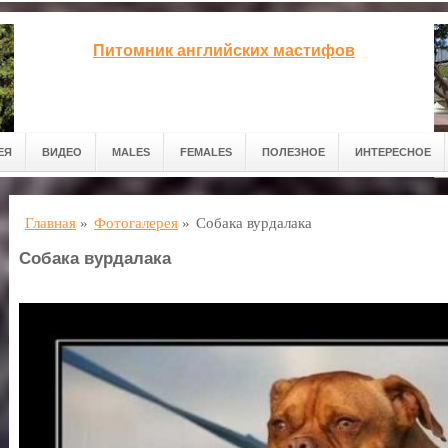
Питомник английских мастифов
ЕЯ
ВИДЕО
MALES
FEMALES
ПОЛЕЗНОЕ
ИНТЕРЕСНОЕ
Главная
»
Фотогалерея
»
Собака вурдалака
Собака вурдалака