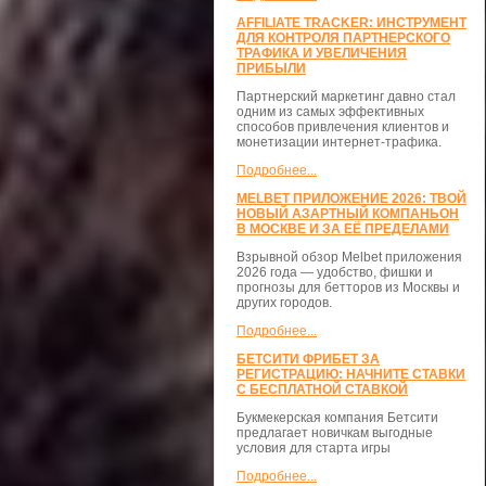
AFFILIATE TRACKER: ИНСТРУМЕНТ
ДЛЯ КОНТРОЛЯ ПАРТНЕРСКОГО
ТРАФИКА И УВЕЛИЧЕНИЯ
ПРИБЫЛИ
Партнерский маркетинг давно стал
одним из самых эффективных
способов привлечения клиентов и
монетизации интернет-трафика.
Подробнее...
MELBET ПРИЛОЖЕНИЕ 2026: ТВОЙ
НОВЫЙ АЗАРТНЫЙ КОМПАНЬОН
В МОСКВЕ И ЗА ЕЁ ПРЕДЕЛАМИ
Взрывной обзор Melbet приложения
2026 года — удобство, фишки и
прогнозы для бетторов из Москвы и
других городов.
Подробнее...
БЕТСИТИ ФРИБЕТ ЗА
РЕГИСТРАЦИЮ: НАЧНИТЕ СТАВКИ
С БЕСПЛАТНОЙ СТАВКОЙ
Букмекерская компания Бетсити
предлагает новичкам выгодные
условия для старта игры
Подробнее...