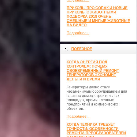
Подробнее...
ПРИКОЛЫ ПРО СОБАК И НОВЫЕ
ПРИКОЛЫ С ЖИВОТНЫМИ
ПОДБОРКА 2018 ОЧЕНЬ
СМЕШНЫЕ И МИЛЫЕ ЖИВОТНЫЕ
НА ВИДЕО
Подробнее...
ПОЛЕЗНОЕ
КОГДА ЭНЕРГИЯ ПОД
КОНТРОЛЕМ: ПОЧЕМУ
СВОЕВРЕМЕННЫЙ РЕМОНТ
ГЕНЕРАТОРОВ ЭКОНОМИТ
ДЕНЬГИ И ВРЕМЯ
Генераторы давно стали
незаменимым оборудованием для
частных домов, строительных
площадок, промышленных
предприятий и коммерческих
объектов.
Подробнее...
КОГДА ТЕХНИКА ТРЕБУЕТ
ТОЧНОСТИ: ОСОБЕННОСТИ
РЕМОНТА ПРЕОБРАЗОВАТЕЛЕЙ