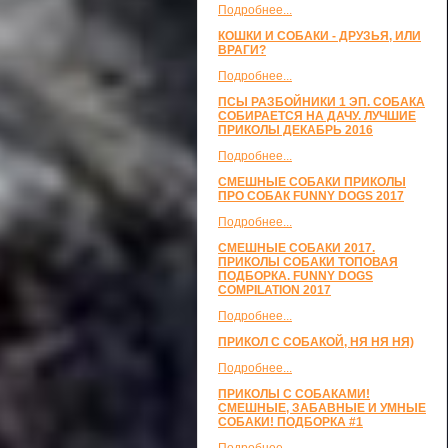
Подробнее...
КОШКИ И СОБАКИ - ДРУЗЬЯ, ИЛИ
ВРАГИ?
Подробнее...
ПСЫ РАЗБОЙНИКИ 1 ЭП. СОБАКА
СОБИРАЕТСЯ НА ДАЧУ. ЛУЧШИЕ
ПРИКОЛЫ ДЕКАБРЬ 2016
Подробнее...
СМЕШНЫЕ СОБАКИ ПРИКОЛЫ
ПРО СОБАК FUNNY DOGS 2017
Подробнее...
СМЕШНЫЕ СОБАКИ 2017.
ПРИКОЛЫ СОБАКИ ТОПОВАЯ
ПОДБОРКА. FUNNY DOGS
COMPILATION 2017
Подробнее...
ПРИКОЛ С СОБАКОЙ, НЯ НЯ НЯ)
Подробнее...
ПРИКОЛЫ С СОБАКАМИ!
СМЕШНЫЕ, ЗАБАВНЫЕ И УМНЫЕ
СОБАКИ! ПОДБОРКА #1