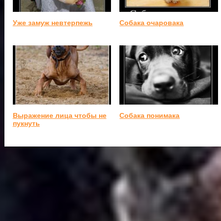
Уже замуж невтерпежь
Собака очаровака
Выражение лица чтобы не
Собака понимака
пукнуть