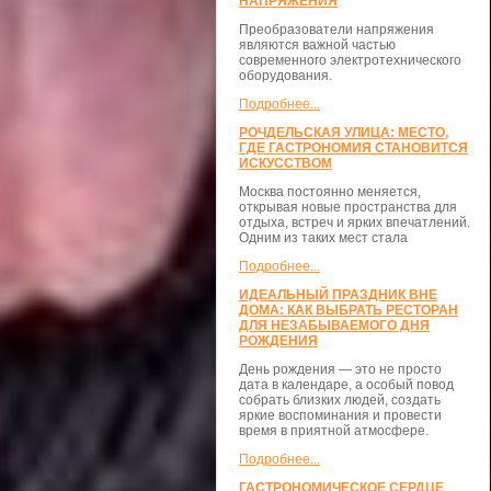
НАПРЯЖЕНИЯ
Преобразователи напряжения
являются важной частью
современного электротехнического
оборудования.
Подробнее...
РОЧДЕЛЬСКАЯ УЛИЦА: МЕСТО,
ГДЕ ГАСТРОНОМИЯ СТАНОВИТСЯ
ИСКУССТВОМ
Москва постоянно меняется,
открывая новые пространства для
отдыха, встреч и ярких впечатлений.
Одним из таких мест стала
Подробнее...
ИДЕАЛЬНЫЙ ПРАЗДНИК ВНЕ
ДОМА: КАК ВЫБРАТЬ РЕСТОРАН
ДЛЯ НЕЗАБЫВАЕМОГО ДНЯ
РОЖДЕНИЯ
День рождения — это не просто
дата в календаре, а особый повод
собрать близких людей, создать
яркие воспоминания и провести
время в приятной атмосфере.
Подробнее...
ГАСТРОНОМИЧЕСКОЕ СЕРДЦЕ