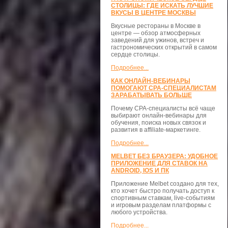
СТОЛИЦЫ: ГДЕ ИСКАТЬ ЛУЧШИЕ
ВКУСЫ В ЦЕНТРЕ МОСКВЫ
Вкусные рестораны в Москве в
центре — обзор атмосферных
заведений для ужинов, встреч и
гастрономических открытий в самом
сердце столицы.
Подробнее...
КАК ОНЛАЙН-ВЕБИНАРЫ
ПОМОГАЮТ CPA-СПЕЦИАЛИСТАМ
ЗАРАБАТЫВАТЬ БОЛЬШЕ
Почему CPA-специалисты всё чаще
выбирают онлайн-вебинары для
обучения, поиска новых связок и
развития в affiliate-маркетинге.
Подробнее...
MELBET БЕЗ БРАУЗЕРА: УДОБНОЕ
ПРИЛОЖЕНИЕ ДЛЯ СТАВОК НА
ANDROID, IOS И ПК
Приложение Melbet создано для тех,
кто хочет быстро получать доступ к
спортивным ставкам, live-событиям
и игровым разделам платформы с
любого устройства.
Подробнее...