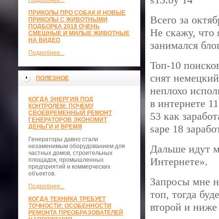
Подробнее...
ПРИКОЛЫ ПРО СОБАК И НОВЫЕ
Всего за октя
ПРИКОЛЫ С ЖИВОТНЫМИ
ПОДБОРКА 2018 ОЧЕНЬ
Не скажу, что 
СМЕШНЫЕ И МИЛЫЕ ЖИВОТНЫЕ
НА ВИДЕО
занимался бло
Подробнее...
Топ-10 поисков
снят немецкий
ПОЛЕЗНОЕ
неплохо исполь
КОГДА ЭНЕРГИЯ ПОД
в интернете 11
КОНТРОЛЕМ: ПОЧЕМУ
СВОЕВРЕМЕННЫЙ РЕМОНТ
53 как заработ
ГЕНЕРАТОРОВ ЭКОНОМИТ
sape 18 зарабо
ДЕНЬГИ И ВРЕМЯ
Генераторы давно стали
незаменимым оборудованием для
Дальше идут м
частных домов, строительных
Интернете».
площадок, промышленных
предприятий и коммерческих
объектов.
Запросы мне н
Подробнее...
топ, тогда буд
КОГДА ТЕХНИКА ТРЕБУЕТ
второй и ниже
ТОЧНОСТИ: ОСОБЕННОСТИ
РЕМОНТА ПРЕОБРАЗОВАТЕЛЕЙ