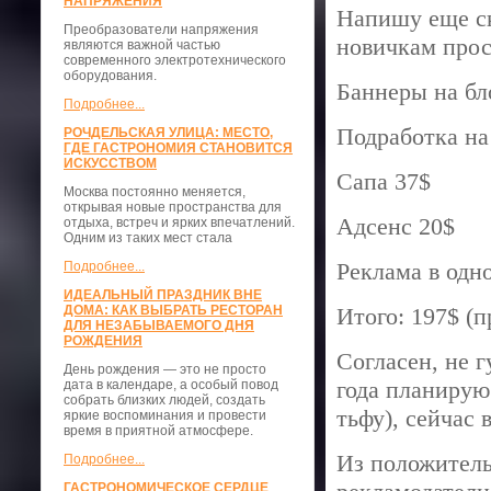
НАПРЯЖЕНИЯ
Напишу еще ск
Преобразователи напряжения
новичкам прос
являются важной частью
современного электротехнического
оборудования.
Баннеры на бло
Подробнее...
Подработка на
РОЧДЕЛЬСКАЯ УЛИЦА: МЕСТО,
ГДЕ ГАСТРОНОМИЯ СТАНОВИТСЯ
ИСКУССТВОМ
Сапа 37$
Москва постоянно меняется,
открывая новые пространства для
Адсенс 20$
отдыха, встреч и ярких впечатлений.
Одним из таких мест стала
Реклама в одн
Подробнее...
ИДЕАЛЬНЫЙ ПРАЗДНИК ВНЕ
ДОМА: КАК ВЫБРАТЬ РЕСТОРАН
Итого: 197$ (п
ДЛЯ НЕЗАБЫВАЕМОГО ДНЯ
РОЖДЕНИЯ
Согласен, не г
День рождения — это не просто
года планирую
дата в календаре, а особый повод
собрать близких людей, создать
тьфу), сейчас
яркие воспоминания и провести
время в приятной атмосфере.
Из положитель
Подробнее...
ГАСТРОНОМИЧЕСКОЕ СЕРДЦЕ