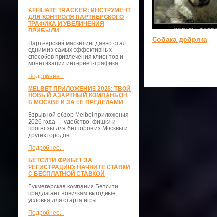
AFFILIATE TRACKER: ИНСТРУМЕНТ
ДЛЯ КОНТРОЛЯ ПАРТНЕРСКОГО
ТРАФИКА И УВЕЛИЧЕНИЯ
ПРИБЫЛИ
Собака добряка
Партнерский маркетинг давно стал
одним из самых эффективных
способов привлечения клиентов и
монетизации интернет-трафика.
Подробнее...
MELBET ПРИЛОЖЕНИЕ 2026: ТВОЙ
НОВЫЙ АЗАРТНЫЙ КОМПАНЬОН
В МОСКВЕ И ЗА ЕЁ ПРЕДЕЛАМИ
Взрывной обзор Melbet приложения
2026 года — удобство, фишки и
прогнозы для бетторов из Москвы и
других городов.
Подробнее...
БЕТСИТИ ФРИБЕТ ЗА
РЕГИСТРАЦИЮ: НАЧНИТЕ СТАВКИ
С БЕСПЛАТНОЙ СТАВКОЙ
Букмекерская компания Бетсити
предлагает новичкам выгодные
условия для старта игры
Подробнее...