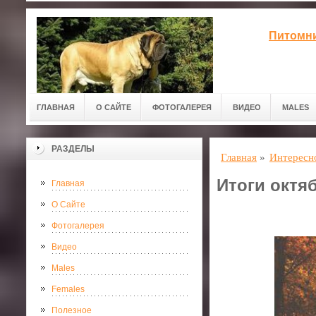
Питомни
ГЛАВНАЯ
О САЙТЕ
ФОТОГАЛЕРЕЯ
ВИДЕО
MALES
РАЗДЕЛЫ
Главная
»
Интересн
Итоги октя
Главная
О Сайте
Фотогалерея
Видео
Males
Females
Полезное