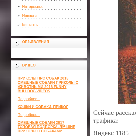
Интересное
Новости
Контакты
ОБЪЯВЛЕНИЯ
ВИДЕО
ПРИКОЛЫ ПРО СОБАК 2018
СМЕШНЫЕ СОБАКИ ПРИКОЛЫ С
ЖИВОТНЫМИ 2018 FUNNY
BULLDOG VIDEOS
Подробнее...
КОШКИ И СОБАКИ. ПРИКОЛ
Сейчас расскаж
Подробнее...
трафика:
СМЕШНЫЕ СОБАКИ 2017
ТОПОВАЯ ПОДБОРКА. ЛУЧШИЕ
ПРИКОЛЫ С СОБАКАМИ
Яндекс 1185