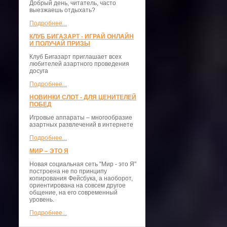
Добрый день, читатель, часто
выезжаешь отдыхать?
Подробнее...
КЛУБ БИГАЗАРТ - ИГРАЙ ОНЛАЙН
И ПОЛУЧАЙ ПРИЗЫ
Клуб Бигазарт приглашает всех
любителей азартного проведения
досуга
Подробнее...
НОВИНКИ СЛОТ - ДЛЯ ЦЕНИТЕЛЕЙ
ПОБЕД
Игровые аппараты – многообразие
азартных развлечений в интернете
Подробнее...
МИР – ЭТО Я
Новая социальная сеть "Мир - это Я"
построена не по принципу
копирования Фейсбука, а наоборот,
ориентирована на совсем другое
общение, на его современный
уровень.
Подробнее...