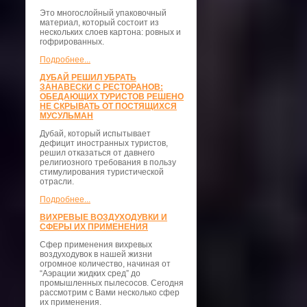
Это многослойный упаковочный
материал, который состоит из
нескольких слоев картона: ровных и
гофрированных.
Подробнее...
ДУБАЙ РЕШИЛ УБРАТЬ
ЗАНАВЕСКИ С РЕСТОРАНОВ:
ОБЕДАЮЩИХ ТУРИСТОВ РЕШЕНО
НЕ СКРЫВАТЬ ОТ ПОСТЯЩИХСЯ
МУСУЛЬМАН
Дубай, который испытывает
дефицит иностранных туристов,
решил отказаться от давнего
религиозного требования в пользу
стимулирования туристической
отрасли.
Подробнее...
ВИХРЕВЫЕ ВОЗДУХОДУВКИ И
СФЕРЫ ИХ ПРИМЕНЕНИЯ
Сфер применения вихревых
воздуходувок в нашей жизни
огромное количество, начиная от
“Аэрации жидких сред” до
промышленных пылесосов. Сегодня
рассмотрим с Вами несколько сфер
их применения.