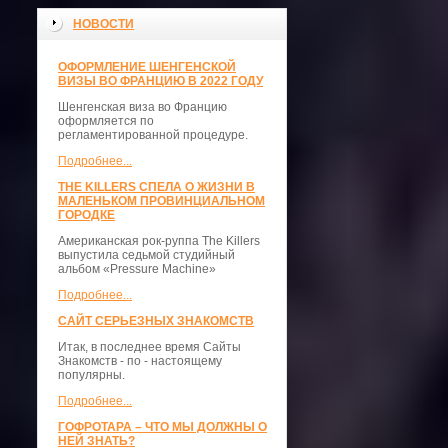
НОВОСТИ
ОФОРМЛЕНИЕ ШЕНГЕНСКОЙ
ВИЗЫ ВО ФРАНЦИЮ В 2022 ГОДУ
Шенгенская виза во Францию
оформляется по
регламентированной процедуре.
Подробнее...
THE KILLERS СПЕЛА О ЖИЗНИ В
МАЛЕНЬКОМ ПРОВИНЦИАЛЬНОМ
ГОРОДКЕ
Американская рок-руппа The Killers
выпустила седьмой студийный
альбом «Pressure Machine»
Подробнее...
САЙТ СЕРЬЕЗНЫХ ЗНАКОМСТВ
Итак, в последнее время Сайты
Знакомств - по - настоящему
популярны.
Подробнее...
ГОФРОТАРА – ЧТО МЫ ДОЛЖНЫ О
НЕЙ ЗНАТЬ?