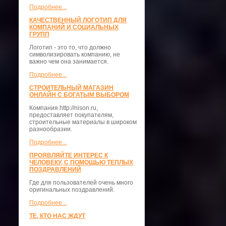
Подробнее...
КАЧЕСТВЕННЫЙ ЛОГОТИП ДЛЯ
КОМПАНИЙ И СОЦИАЛЬНЫХ
ГРУПП
Логотип - это то, что должно
символизировать компанию, не
важно чем она занимается.
Подробнее...
СТРОИТЕЛЬНЫЙ МАГАЗИН
ОНЛАЙН С БОГАТЫМ ВЫБОРОМ
Компания http://nison.ru,
предоставляет покупателям,
строительные материалы в широком
разнообразии.
Подробнее...
ПРОЯВЛЯЙТЕ ИНТЕРЕС К
ЧЕЛОВЕКУ, С ПОМОЩЬЮ ТЕПЛЫХ
ПОЗДРАВЛЕНИЙ
Где для пользователей очень много
оригинальных поздравлений.
Подробнее...
ТЕ, КТО НАС ЖДУТ