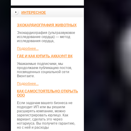
ИНТЕРЕСНОЕ
ЭХОКАРДИОГРАФИЯ ЖИВОТНЫХ
Эхокардиография (ультразвуковое
исследование сердца) — метод
исследования сердца,
Подробнее...
ГДЕ И КАК КУПИТЬ АККАУНТ ВК
Уважаемые подписчики, мы
продолжаем публикацию постов,
посвященных социальной сети
Вконтакте.
Подробнее...
КАК САМОСТОЯТЕЛЬНО ОТКРЫТЬ
ООО
Если задачам вашего бизнеса не
подходит ИП или вы решили
расширять компанию, можно
зарегистрировать юрлицо. Как
вариант, сделать это через
нотариуса. Вы получите гарантию,
но с ней и расходы