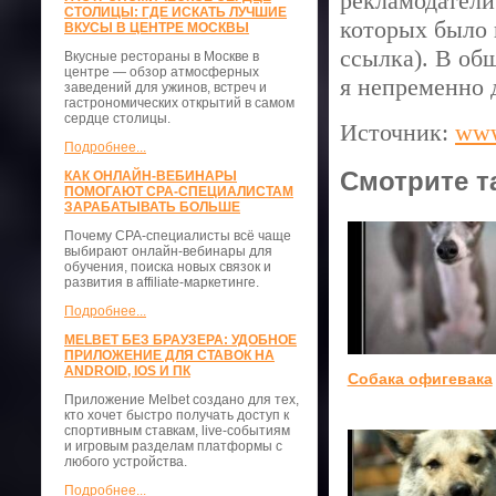
рекламодатели
СТОЛИЦЫ: ГДЕ ИСКАТЬ ЛУЧШИЕ
которых было 
ВКУСЫ В ЦЕНТРЕ МОСКВЫ
ссылка). В общ
Вкусные рестораны в Москве в
центре — обзор атмосферных
я непременно 
заведений для ужинов, встреч и
гастрономических открытий в самом
сердце столицы.
Источник:
www
Подробнее...
Смотрите т
КАК ОНЛАЙН-ВЕБИНАРЫ
ПОМОГАЮТ CPA-СПЕЦИАЛИСТАМ
ЗАРАБАТЫВАТЬ БОЛЬШЕ
Почему CPA-специалисты всё чаще
выбирают онлайн-вебинары для
обучения, поиска новых связок и
развития в affiliate-маркетинге.
Подробнее...
MELBET БЕЗ БРАУЗЕРА: УДОБНОЕ
ПРИЛОЖЕНИЕ ДЛЯ СТАВОК НА
ANDROID, IOS И ПК
Собака офигевака
Приложение Melbet создано для тех,
кто хочет быстро получать доступ к
спортивным ставкам, live-событиям
и игровым разделам платформы с
любого устройства.
Подробнее...