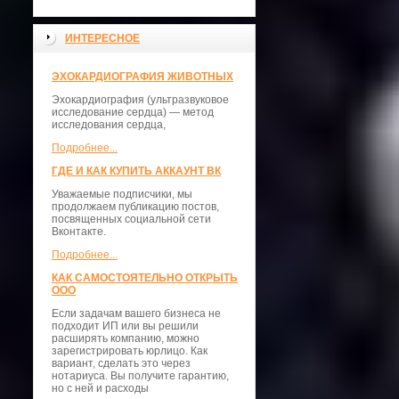
ИНТЕРЕСНОЕ
ЭХОКАРДИОГРАФИЯ ЖИВОТНЫХ
Эхокардиография (ультразвуковое
исследование сердца) — метод
исследования сердца,
Подробнее...
ГДЕ И КАК КУПИТЬ АККАУНТ ВК
Уважаемые подписчики, мы
продолжаем публикацию постов,
посвященных социальной сети
Вконтакте.
Подробнее...
КАК САМОСТОЯТЕЛЬНО ОТКРЫТЬ
ООО
Если задачам вашего бизнеса не
подходит ИП или вы решили
расширять компанию, можно
зарегистрировать юрлицо. Как
вариант, сделать это через
нотариуса. Вы получите гарантию,
но с ней и расходы