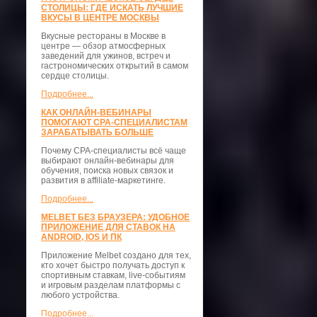
СТОЛИЦЫ: ГДЕ ИСКАТЬ ЛУЧШИЕ
ВКУСЫ В ЦЕНТРЕ МОСКВЫ
Вкусные рестораны в Москве в
центре — обзор атмосферных
заведений для ужинов, встреч и
гастрономических открытий в самом
сердце столицы.
Подробнее...
КАК ОНЛАЙН-ВЕБИНАРЫ
ПОМОГАЮТ CPA-СПЕЦИАЛИСТАМ
ЗАРАБАТЫВАТЬ БОЛЬШЕ
Почему CPA-специалисты всё чаще
выбирают онлайн-вебинары для
обучения, поиска новых связок и
развития в affiliate-маркетинге.
Подробнее...
MELBET БЕЗ БРАУЗЕРА: УДОБНОЕ
ПРИЛОЖЕНИЕ ДЛЯ СТАВОК НА
ANDROID, IOS И ПК
Приложение Melbet создано для тех,
кто хочет быстро получать доступ к
спортивным ставкам, live-событиям
и игровым разделам платформы с
любого устройства.
Подробнее...