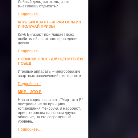
Добрый день, читатель, часто
выезжаешь отдыхать?
Подробнее...
КЛУБ БИГАЗАРТ - ИГРАЙ ОНЛАЙН
И ПОЛУЧАЙ ПРИЗЫ
Клуб Бигазарт приглашает всех
любителей азартного проведения
досуга
Подробнее...
НОВИНКИ СЛОТ - ДЛЯ ЦЕНИТЕЛЕЙ
ПОБЕД
Игровые аппараты – многообразие
азартных развлечений в интернете
Подробнее...
МИР – ЭТО Я
Новая социальная сеть "Мир - это Я"
построена не по принципу
копирования Фейсбука, а наоборот,
ориентирована на совсем другое
общение, на его современный
уровень.
Подробнее...