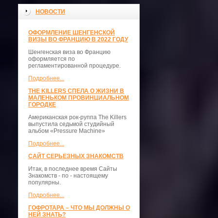
НОВОСТИ
ОФОРМЛЕНИЕ ШЕНГЕНСКОЙ
ВИЗЫ ВО ФРАНЦИЮ В 2022 ГОДУ
Шенгенская виза во Францию
оформляется по
регламентированной процедуре.
Подробнее...
THE KILLERS СПЕЛА О ЖИЗНИ В
МАЛЕНЬКОМ ПРОВИНЦИАЛЬНОМ
ГОРОДКЕ
Американская рок-руппа The Killers
выпустила седьмой студийный
альбом «Pressure Machine»
Подробнее...
САЙТ СЕРЬЕЗНЫХ ЗНАКОМСТВ
Итак, в последнее время Сайты
Знакомств - по - настоящему
популярны.
Подробнее...
ГОФРОТАРА – ЧТО МЫ ДОЛЖНЫ О
НЕЙ ЗНАТЬ?