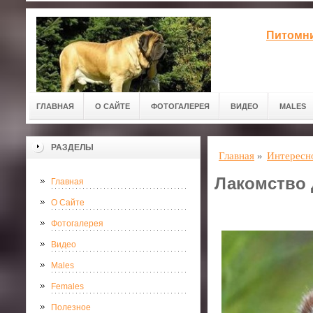
Питомни
ГЛАВНАЯ
О САЙТЕ
ФОТОГАЛЕРЕЯ
ВИДЕО
MALES
РАЗДЕЛЫ
Главная
»
Интересн
Лакомство 
Главная
О Сайте
Фотогалерея
Видео
Males
Females
Полезное