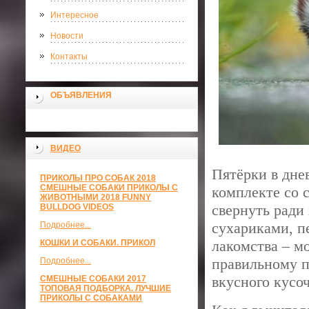
Интересное
Новости
Контакты
ОБЪЯВЛЕНИЯ
ВИДЕО
Пятёрки в днев
ПРИКОЛЫ ПРО СОБАК 2018
СМЕШНЫЕ СОБАКИ ПРИКОЛЫ С
комплекте со 
ЖИВОТНЫМИ 2018 FUNNY
свернуть ради
BULLDOG VIDEOS
сухариками, п
Подробнее...
лакомства – м
КОШКИ И СОБАКИ. ПРИКОЛ
правильному п
Подробнее...
вкусного кусоч
СМЕШНЫЕ СОБАКИ 2017
ТОПОВАЯ ПОДБОРКА. ЛУЧШИЕ
ПРИКОЛЫ С СОБАКАМИ