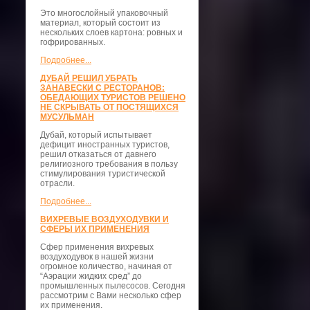
Это многослойный упаковочный
материал, который состоит из
нескольких слоев картона: ровных и
гофрированных.
Подробнее...
ДУБАЙ РЕШИЛ УБРАТЬ
ЗАНАВЕСКИ С РЕСТОРАНОВ:
ОБЕДАЮЩИХ ТУРИСТОВ РЕШЕНО
НЕ СКРЫВАТЬ ОТ ПОСТЯЩИХСЯ
МУСУЛЬМАН
Дубай, который испытывает
дефицит иностранных туристов,
решил отказаться от давнего
религиозного требования в пользу
стимулирования туристической
отрасли.
Подробнее...
ВИХРЕВЫЕ ВОЗДУХОДУВКИ И
СФЕРЫ ИХ ПРИМЕНЕНИЯ
Сфер применения вихревых
воздуходувок в нашей жизни
огромное количество, начиная от
“Аэрации жидких сред” до
промышленных пылесосов. Сегодня
рассмотрим с Вами несколько сфер
их применения.