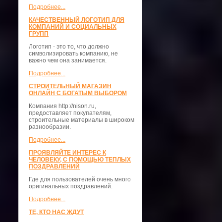
Подробнее...
КАЧЕСТВЕННЫЙ ЛОГОТИП ДЛЯ
КОМПАНИЙ И СОЦИАЛЬНЫХ
ГРУПП
Логотип - это то, что должно
символизировать компанию, не
важно чем она занимается.
Подробнее...
СТРОИТЕЛЬНЫЙ МАГАЗИН
ОНЛАЙН С БОГАТЫМ ВЫБОРОМ
Компания http://nison.ru,
предоставляет покупателям,
строительные материалы в широком
разнообразии.
Подробнее...
ПРОЯВЛЯЙТЕ ИНТЕРЕС К
ЧЕЛОВЕКУ, С ПОМОЩЬЮ ТЕПЛЫХ
ПОЗДРАВЛЕНИЙ
Где для пользователей очень много
оригинальных поздравлений.
Подробнее...
ТЕ, КТО НАС ЖДУТ