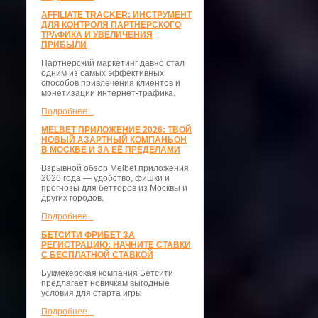
AFFILIATE TRACKER: ИНСТРУМЕНТ
ДЛЯ КОНТРОЛЯ ПАРТНЕРСКОГО
ТРАФИКА И УВЕЛИЧЕНИЯ
ПРИБЫЛИ
Партнерский маркетинг давно стал
одним из самых эффективных
способов привлечения клиентов и
монетизации интернет-трафика.
Подробнее...
MELBET ПРИЛОЖЕНИЕ 2026: ТВОЙ
НОВЫЙ АЗАРТНЫЙ КОМПАНЬОН
В МОСКВЕ И ЗА ЕЁ ПРЕДЕЛАМИ
Взрывной обзор Melbet приложения
2026 года — удобство, фишки и
прогнозы для бетторов из Москвы и
других городов.
Подробнее...
БЕТСИТИ ФРИБЕТ ЗА
РЕГИСТРАЦИЮ: НАЧНИТЕ СТАВКИ
С БЕСПЛАТНОЙ СТАВКОЙ
Букмекерская компания Бетсити
предлагает новичкам выгодные
условия для старта игры
Подробнее...