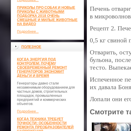
Подробнее...
Печень отвари
ПРИКОЛЫ ПРО СОБАК И НОВЫЕ
ПРИКОЛЫ С ЖИВОТНЫМИ
в микроволнов
ПОДБОРКА 2018 ОЧЕНЬ
СМЕШНЫЕ И МИЛЫЕ ЖИВОТНЫЕ
НА ВИДЕО
Рецепт 2. Пече
Подробнее...
0,5 кг свиной 
ПОЛЕЗНОЕ
Отварить, осту
бульона, посл
КОГДА ЭНЕРГИЯ ПОД
КОНТРОЛЕМ: ПОЧЕМУ
тесто. Выпека
СВОЕВРЕМЕННЫЙ РЕМОНТ
ГЕНЕРАТОРОВ ЭКОНОМИТ
ДЕНЬГИ И ВРЕМЯ
Испеченное печ
Генераторы давно стали
их давала Бон
незаменимым оборудованием для
частных домов, строительных
площадок, промышленных
Лопали они его
предприятий и коммерческих
объектов.
Смотрите т
Подробнее...
КОГДА ТЕХНИКА ТРЕБУЕТ
ТОЧНОСТИ: ОСОБЕННОСТИ
РЕМОНТА ПРЕОБРАЗОВАТЕЛЕЙ