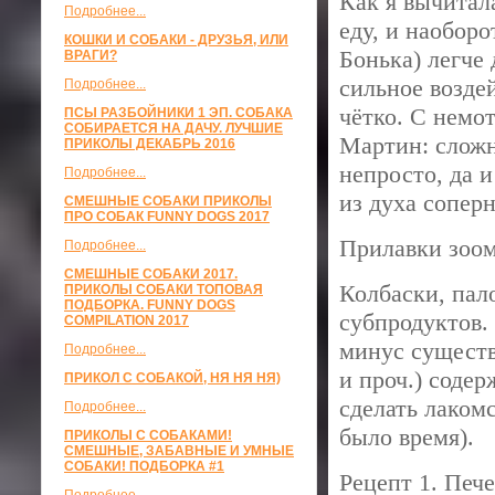
Как я вычитал
Подробнее...
еду, и наобор
КОШКИ И СОБАКИ - ДРУЗЬЯ, ИЛИ
Бонька) легче
ВРАГИ?
сильное возде
Подробнее...
чётко. С немо
ПСЫ РАЗБОЙНИКИ 1 ЭП. СОБАКА
СОБИРАЕТСЯ НА ДАЧУ. ЛУЧШИЕ
Мартин: сложн
ПРИКОЛЫ ДЕКАБРЬ 2016
непросто, да и
Подробнее...
из духа сопер
СМЕШНЫЕ СОБАКИ ПРИКОЛЫ
ПРО СОБАК FUNNY DOGS 2017
Прилавки зоом
Подробнее...
СМЕШНЫЕ СОБАКИ 2017.
Колбаски, пал
ПРИКОЛЫ СОБАКИ ТОПОВАЯ
ПОДБОРКА. FUNNY DOGS
субпродуктов. 
COMPILATION 2017
минус существ
Подробнее...
и проч.) содер
ПРИКОЛ С СОБАКОЙ, НЯ НЯ НЯ)
сделать лакомс
Подробнее...
было время).
ПРИКОЛЫ С СОБАКАМИ!
СМЕШНЫЕ, ЗАБАВНЫЕ И УМНЫЕ
СОБАКИ! ПОДБОРКА #1
Рецепт 1. Печ