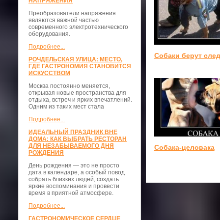
НАПРЯЖЕНИЯ
Преобразователи напряжения
являются важной частью
современного электротехнического
оборудования.
Подробнее...
Собаки берут сле
РОЧДЕЛЬСКАЯ УЛИЦА: МЕСТО,
ГДЕ ГАСТРОНОМИЯ СТАНОВИТСЯ
ИСКУССТВОМ
Москва постоянно меняется,
открывая новые пространства для
отдыха, встреч и ярких впечатлений.
Одним из таких мест стала
Подробнее...
ИДЕАЛЬНЫЙ ПРАЗДНИК ВНЕ
ДОМА: КАК ВЫБРАТЬ РЕСТОРАН
ДЛЯ НЕЗАБЫВАЕМОГО ДНЯ
Собака-целовака
РОЖДЕНИЯ
День рождения — это не просто
дата в календаре, а особый повод
собрать близких людей, создать
яркие воспоминания и провести
время в приятной атмосфере.
Подробнее...
ГАСТРОНОМИЧЕСКОЕ СЕРДЦЕ