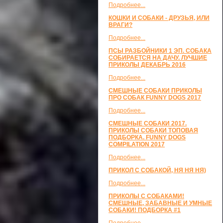
Подробнее...
КОШКИ И СОБАКИ - ДРУЗЬЯ, ИЛИ
ВРАГИ?
Подробнее...
ПСЫ РАЗБОЙНИКИ 1 ЭП. СОБАКА
СОБИРАЕТСЯ НА ДАЧУ. ЛУЧШИЕ
ПРИКОЛЫ ДЕКАБРЬ 2016
Подробнее...
СМЕШНЫЕ СОБАКИ ПРИКОЛЫ
ПРО СОБАК FUNNY DOGS 2017
Подробнее...
СМЕШНЫЕ СОБАКИ 2017.
ПРИКОЛЫ СОБАКИ ТОПОВАЯ
ПОДБОРКА. FUNNY DOGS
COMPILATION 2017
Подробнее...
ПРИКОЛ С СОБАКОЙ, НЯ НЯ НЯ)
Подробнее...
ПРИКОЛЫ С СОБАКАМИ!
СМЕШНЫЕ, ЗАБАВНЫЕ И УМНЫЕ
СОБАКИ! ПОДБОРКА #1