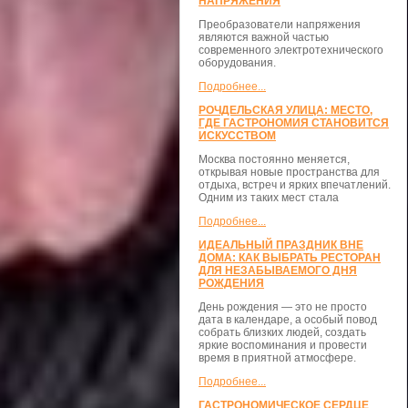
НАПРЯЖЕНИЯ
Преобразователи напряжения
являются важной частью
современного электротехнического
оборудования.
Подробнее...
РОЧДЕЛЬСКАЯ УЛИЦА: МЕСТО,
ГДЕ ГАСТРОНОМИЯ СТАНОВИТСЯ
ИСКУССТВОМ
Москва постоянно меняется,
открывая новые пространства для
отдыха, встреч и ярких впечатлений.
Одним из таких мест стала
Подробнее...
ИДЕАЛЬНЫЙ ПРАЗДНИК ВНЕ
ДОМА: КАК ВЫБРАТЬ РЕСТОРАН
ДЛЯ НЕЗАБЫВАЕМОГО ДНЯ
РОЖДЕНИЯ
День рождения — это не просто
дата в календаре, а особый повод
собрать близких людей, создать
яркие воспоминания и провести
время в приятной атмосфере.
Подробнее...
ГАСТРОНОМИЧЕСКОЕ СЕРДЦЕ