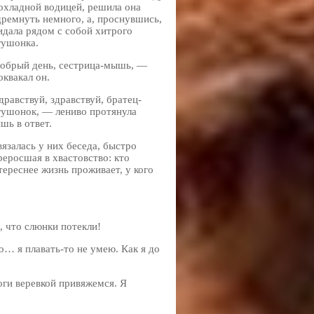
охладной водицей, решила она
дремнуть немного, а, проснувшись,
идала рядом с собой хитрого
гушонка.
Добрый день, сестрица-мышь, —
оквакал он.
Здравствуй, здравствуй, братец-
гушонок, — лениво протянула
шь в ответ.
вязалась у них беседа, быстро
реросшая в хвастовство: кто
тереснее жизнь проживает, у кого
, что слюнки потекли!
о… я плавать-то не умею. Как я до
оги веревкой привяжемся. Я