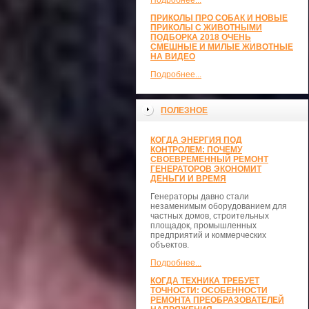
Подробнее...
ПРИКОЛЫ ПРО СОБАК И НОВЫЕ
ПРИКОЛЫ С ЖИВОТНЫМИ
ПОДБОРКА 2018 ОЧЕНЬ
СМЕШНЫЕ И МИЛЫЕ ЖИВОТНЫЕ
НА ВИДЕО
Подробнее...
ПОЛЕЗНОЕ
КОГДА ЭНЕРГИЯ ПОД
КОНТРОЛЕМ: ПОЧЕМУ
СВОЕВРЕМЕННЫЙ РЕМОНТ
ГЕНЕРАТОРОВ ЭКОНОМИТ
ДЕНЬГИ И ВРЕМЯ
Генераторы давно стали
незаменимым оборудованием для
частных домов, строительных
площадок, промышленных
предприятий и коммерческих
объектов.
Подробнее...
КОГДА ТЕХНИКА ТРЕБУЕТ
ТОЧНОСТИ: ОСОБЕННОСТИ
РЕМОНТА ПРЕОБРАЗОВАТЕЛЕЙ