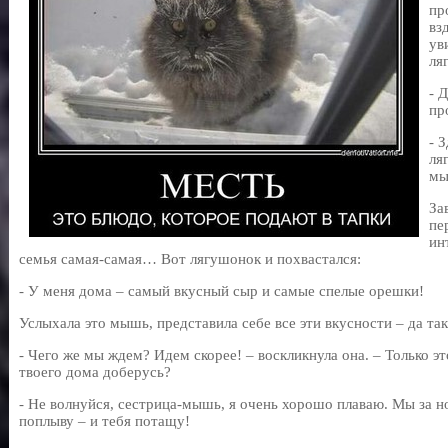
пр
вз
ув
ля
- 
пр
- 
ля
мы
За
пе
ин
семья самая-самая… Вот лягушонок и похвастался:
- У меня дома – самый вкусный сыр и самые спелые орешки!
Услыхала это мышь, представила себе все эти вкусности – да так
- Чего же мы ждем? Идем скорее! – воскликнула она. – Только эт
твоего дома доберусь?
- Не волнуйся, сестрица-мышь, я очень хорошо плаваю. Мы за н
поплыву – и тебя потащу!