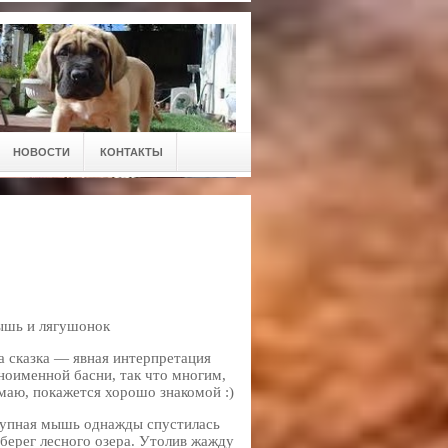
НОВОСТИ
КОНТАКТЫ
шь и лягушонок
а сказка — явная интерпретация
ноименной басни, так что многим,
маю, покажется хорошо знакомой :)
упная мышь однажды спустилась
 берег лесного озера. Утолив жажду