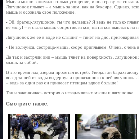
Мысли мыши занимало только угощение, и она сразу же согласил
Лягушонок плывет – а мышь за ним, как на буксире. Однако, вск
мышь и осознала свое положение.
- Эй, братец-лягушонок, ты что делаешь? Я ведь не только плав
не могу! – и стала мышь сопротивляться, пытаться выплыть на 
Лягушонок же ее в воде не слышит – тянет на дно, приговаривая
- Не волнуйся, сестрица-мышь, скоро приплывем. Очень, очень 
Да так и застряли они – мышь тянет на поверхность, лягушонок 
мышь за собой.
В это время над озером пролетал ястреб. Увидал он барахтающую
вслед за ней из воды выдернул и привязанного к ней лягушонка. 
– ведь за один раз он принесет птенцам вдвое больше!
Так и закончилась история о незадачливых мыши и лягушонке.
Смотрите также: