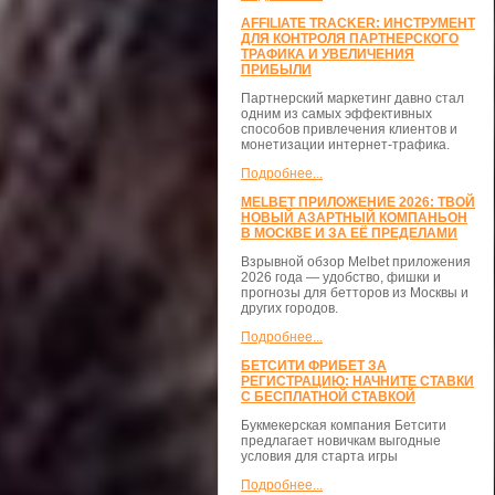
AFFILIATE TRACKER: ИНСТРУМЕНТ
ДЛЯ КОНТРОЛЯ ПАРТНЕРСКОГО
ТРАФИКА И УВЕЛИЧЕНИЯ
ПРИБЫЛИ
Партнерский маркетинг давно стал
одним из самых эффективных
способов привлечения клиентов и
монетизации интернет-трафика.
Подробнее...
MELBET ПРИЛОЖЕНИЕ 2026: ТВОЙ
НОВЫЙ АЗАРТНЫЙ КОМПАНЬОН
В МОСКВЕ И ЗА ЕЁ ПРЕДЕЛАМИ
Взрывной обзор Melbet приложения
2026 года — удобство, фишки и
прогнозы для бетторов из Москвы и
других городов.
Подробнее...
БЕТСИТИ ФРИБЕТ ЗА
РЕГИСТРАЦИЮ: НАЧНИТЕ СТАВКИ
С БЕСПЛАТНОЙ СТАВКОЙ
Букмекерская компания Бетсити
предлагает новичкам выгодные
условия для старта игры
Подробнее...