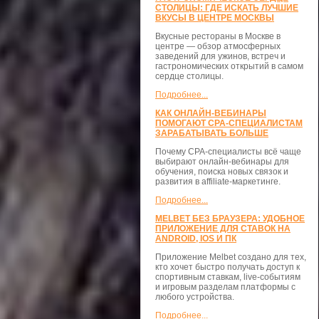
СТОЛИЦЫ: ГДЕ ИСКАТЬ ЛУЧШИЕ
ВКУСЫ В ЦЕНТРЕ МОСКВЫ
Вкусные рестораны в Москве в
центре — обзор атмосферных
заведений для ужинов, встреч и
гастрономических открытий в самом
сердце столицы.
Подробнее...
КАК ОНЛАЙН-ВЕБИНАРЫ
ПОМОГАЮТ CPA-СПЕЦИАЛИСТАМ
ЗАРАБАТЫВАТЬ БОЛЬШЕ
Почему CPA-специалисты всё чаще
выбирают онлайн-вебинары для
обучения, поиска новых связок и
развития в affiliate-маркетинге.
Подробнее...
MELBET БЕЗ БРАУЗЕРА: УДОБНОЕ
ПРИЛОЖЕНИЕ ДЛЯ СТАВОК НА
ANDROID, IOS И ПК
Приложение Melbet создано для тех,
кто хочет быстро получать доступ к
спортивным ставкам, live-событиям
и игровым разделам платформы с
любого устройства.
Подробнее...