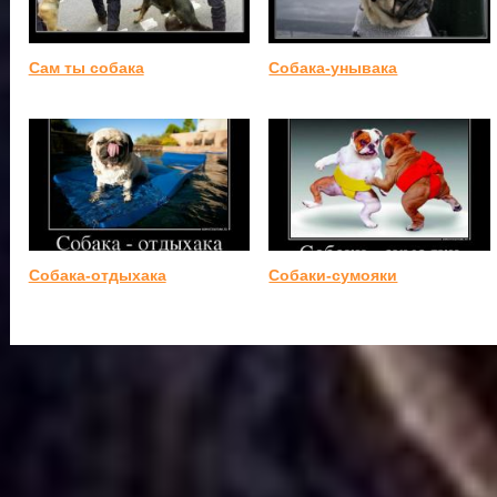
Сам ты собака
Собака-унывака
Собака-отдыхака
Собаки-сумояки