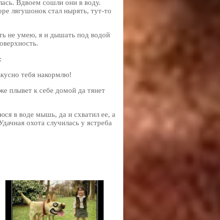
ась. Вдвоем сошли они в воду.
оре лягушонок стал нырять, тут-то
ать не умею, я и дышать под водой
поверхность.
:
вкусно тебя накормлю!
же плывет к себе домой да тянет
ся в воде мышь, да и схватил ее, а
Удачная охота случилась у ястреба