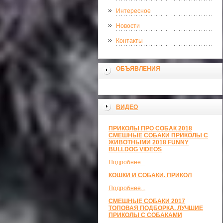
Интересное
Новости
Контакты
ОБЪЯВЛЕНИЯ
ВИДЕО
ПРИКОЛЫ ПРО СОБАК 2018
СМЕШНЫЕ СОБАКИ ПРИКОЛЫ С
ЖИВОТНЫМИ 2018 FUNNY
BULLDOG VIDEOS
Подробнее...
КОШКИ И СОБАКИ. ПРИКОЛ
Подробнее...
СМЕШНЫЕ СОБАКИ 2017
ТОПОВАЯ ПОДБОРКА. ЛУЧШИЕ
ПРИКОЛЫ С СОБАКАМИ