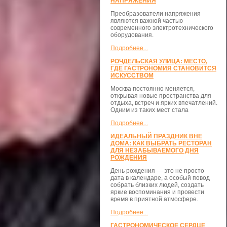
НАПРЯЖЕНИЯ
Преобразователи напряжения
являются важной частью
современного электротехнического
оборудования.
Подробнее...
РОЧДЕЛЬСКАЯ УЛИЦА: МЕСТО,
ГДЕ ГАСТРОНОМИЯ СТАНОВИТСЯ
ИСКУССТВОМ
Москва постоянно меняется,
открывая новые пространства для
отдыха, встреч и ярких впечатлений.
Одним из таких мест стала
Подробнее...
ИДЕАЛЬНЫЙ ПРАЗДНИК ВНЕ
ДОМА: КАК ВЫБРАТЬ РЕСТОРАН
ДЛЯ НЕЗАБЫВАЕМОГО ДНЯ
РОЖДЕНИЯ
День рождения — это не просто
дата в календаре, а особый повод
собрать близких людей, создать
яркие воспоминания и провести
время в приятной атмосфере.
Подробнее...
ГАСТРОНОМИЧЕСКОЕ СЕРДЦЕ