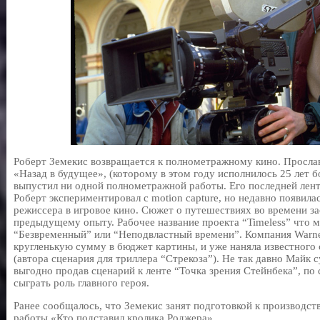
Роберт Земекис возвращается к полнометражному кино. Просла
«Назад в будущее», (которому в этом году исполнилось 25 лет бо
выпустил ни одной полнометражной работы. Его последней ленто
Роберт экспериментировал с motion capture, но недавно появил
режиссера в игровое кино. Сюжет о путешествиях во времени за
предыдущему опыту. Рабочее название проекта “Timeless” что 
“Безвременный” или “Неподвластный времени”. Компания Warner
кругленькую сумму в бюджет картины, и уже наняла известного
(автора сценария для триллера “Стрекоза”). Не так давно Майк 
выгодно продав сценарий к ленте “Точка зрения Стейнбека”, по
сыграть роль главного героя.
Ранее сообщалось, что Земекис занят подготовкой к производст
работы «Кто подставил кролика Роджера».