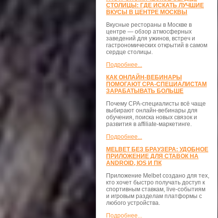
СТОЛИЦЫ: ГДЕ ИСКАТЬ ЛУЧШИЕ
ВКУСЫ В ЦЕНТРЕ МОСКВЫ
Вкусные рестораны в Москве в
центре — обзор атмосферных
заведений для ужинов, встреч и
гастрономических открытий в самом
сердце столицы.
Подробнее...
КАК ОНЛАЙН-ВЕБИНАРЫ
ПОМОГАЮТ CPA-СПЕЦИАЛИСТАМ
ЗАРАБАТЫВАТЬ БОЛЬШЕ
Почему CPA-специалисты всё чаще
выбирают онлайн-вебинары для
обучения, поиска новых связок и
развития в affiliate-маркетинге.
Подробнее...
MELBET БЕЗ БРАУЗЕРА: УДОБНОЕ
ПРИЛОЖЕНИЕ ДЛЯ СТАВОК НА
ANDROID, IOS И ПК
Приложение Melbet создано для тех,
кто хочет быстро получать доступ к
спортивным ставкам, live-событиям
и игровым разделам платформы с
любого устройства.
Подробнее...