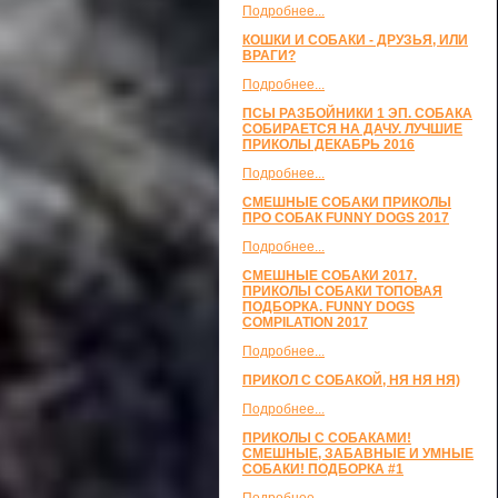
Подробнее...
КОШКИ И СОБАКИ - ДРУЗЬЯ, ИЛИ
ВРАГИ?
Подробнее...
ПСЫ РАЗБОЙНИКИ 1 ЭП. СОБАКА
СОБИРАЕТСЯ НА ДАЧУ. ЛУЧШИЕ
ПРИКОЛЫ ДЕКАБРЬ 2016
Подробнее...
СМЕШНЫЕ СОБАКИ ПРИКОЛЫ
ПРО СОБАК FUNNY DOGS 2017
Подробнее...
СМЕШНЫЕ СОБАКИ 2017.
ПРИКОЛЫ СОБАКИ ТОПОВАЯ
ПОДБОРКА. FUNNY DOGS
COMPILATION 2017
Подробнее...
ПРИКОЛ С СОБАКОЙ, НЯ НЯ НЯ)
Подробнее...
ПРИКОЛЫ С СОБАКАМИ!
СМЕШНЫЕ, ЗАБАВНЫЕ И УМНЫЕ
СОБАКИ! ПОДБОРКА #1