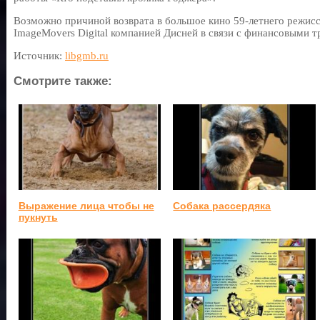
Возможно причиной возврата в большое кино 59-летнего режисс
ImageMovers Digital компанией Дисней в связи с финансовыми т
Источник:
libgmb.ru
Смотрите также:
Выражение лица чтобы не
Собака рассердяка
пукнуть