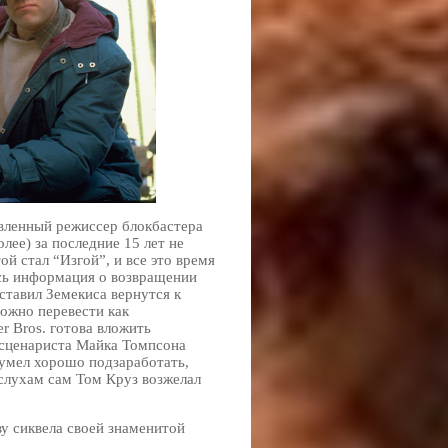
вленный режиссер блокбастера
лее) за последние 15 лет не
й стал “Изгой”, и все это время
ась информация о возвращении
ставил Земекиса вернутся к
можно перевести как
 Bros. готова вложить
 сценариста Майка Томпсона
сумел хорошо подзаработать,
 слухам сам Том Круз возжелал
ву сиквела своей знаменитой