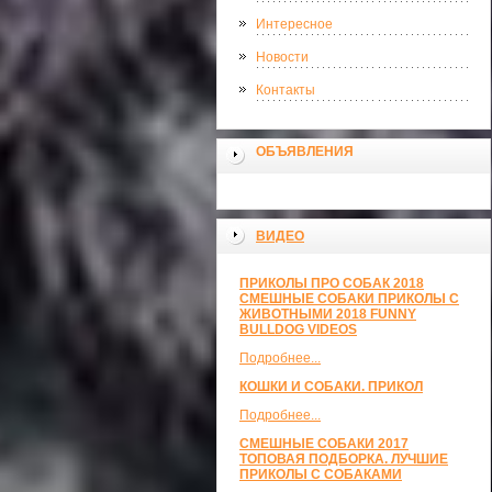
Интересное
Новости
Контакты
ОБЪЯВЛЕНИЯ
ВИДЕО
ПРИКОЛЫ ПРО СОБАК 2018
СМЕШНЫЕ СОБАКИ ПРИКОЛЫ С
ЖИВОТНЫМИ 2018 FUNNY
BULLDOG VIDEOS
Подробнее...
КОШКИ И СОБАКИ. ПРИКОЛ
Подробнее...
СМЕШНЫЕ СОБАКИ 2017
ТОПОВАЯ ПОДБОРКА. ЛУЧШИЕ
ПРИКОЛЫ С СОБАКАМИ