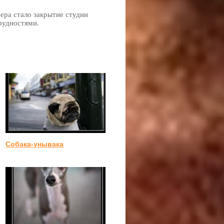
ера стало закрытие студии
рудностями.
Собака-унывака