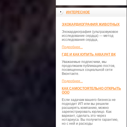
ИНТЕРЕСНОЕ
ЭХОКАРДИОГРАФИЯ ЖИВОТНЫХ
Эхокардиография (ультразвуковое
исследование сердца) — метод
исследования сердца,
Подробнее...
ГДЕ И КАК КУПИТЬ АККАУНТ ВК
Уважаемые подписчики, мы
продолжаем публикацию постов,
посвященных социальной сети
Вконтакте.
Подробнее...
КАК САМОСТОЯТЕЛЬНО ОТКРЫТЬ
ООО
Если задачам вашего бизнеса не
подходит ИП или вы решили
расширять компанию, можно
зарегистрировать юрлицо. Как
вариант, сделать это через
нотариуса. Вы получите гарантию,
но с ней и расходы