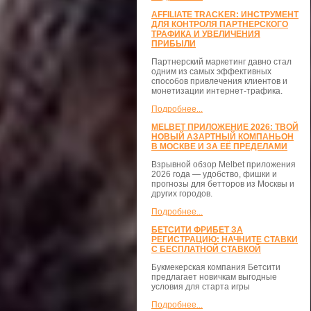
AFFILIATE TRACKER: ИНСТРУМЕНТ
ДЛЯ КОНТРОЛЯ ПАРТНЕРСКОГО
ТРАФИКА И УВЕЛИЧЕНИЯ
ПРИБЫЛИ
Партнерский маркетинг давно стал
одним из самых эффективных
способов привлечения клиентов и
монетизации интернет-трафика.
Подробнее...
MELBET ПРИЛОЖЕНИЕ 2026: ТВОЙ
НОВЫЙ АЗАРТНЫЙ КОМПАНЬОН
В МОСКВЕ И ЗА ЕЁ ПРЕДЕЛАМИ
Взрывной обзор Melbet приложения
2026 года — удобство, фишки и
прогнозы для бетторов из Москвы и
других городов.
Подробнее...
БЕТСИТИ ФРИБЕТ ЗА
РЕГИСТРАЦИЮ: НАЧНИТЕ СТАВКИ
С БЕСПЛАТНОЙ СТАВКОЙ
Букмекерская компания Бетсити
предлагает новичкам выгодные
условия для старта игры
Подробнее...