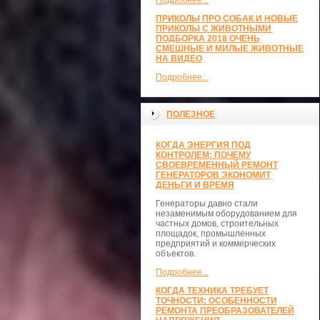
Подробнее...
ПРИКОЛЫ ПРО СОБАК И НОВЫЕ
ПРИКОЛЫ С ЖИВОТНЫМИ
ПОДБОРКА 2018 ОЧЕНЬ
СМЕШНЫЕ И МИЛЫЕ ЖИВОТНЫЕ
НА ВИДЕО
Подробнее...
ПОЛЕЗНОЕ
КОГДА ЭНЕРГИЯ ПОД
КОНТРОЛЕМ: ПОЧЕМУ
СВОЕВРЕМЕННЫЙ РЕМОНТ
ГЕНЕРАТОРОВ ЭКОНОМИТ
ДЕНЬГИ И ВРЕМЯ
Генераторы давно стали
незаменимым оборудованием для
частных домов, строительных
площадок, промышленных
предприятий и коммерческих
объектов.
Подробнее...
КОГДА ТЕХНИКА ТРЕБУЕТ
ТОЧНОСТИ: ОСОБЕННОСТИ
РЕМОНТА ПРЕОБРАЗОВАТЕЛЕЙ