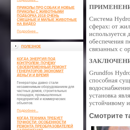
Подробнее...
ПРИМЕНЕНИ
ПРИКОЛЫ ПРО СОБАК И НОВЫЕ
ПРИКОЛЫ С ЖИВОТНЫМИ
ПОДБОРКА 2018 ОЧЕНЬ
Система Hydr
СМЕШНЫЕ И МИЛЫЕ ЖИВОТНЫЕ
НА ВИДЕО
сферах: от жи
Подробнее...
используется 
обеспечения п
ПОЛЕЗНОЕ
связанных с 
КОГДА ЭНЕРГИЯ ПОД
ЗАКЛЮЧЕН
КОНТРОЛЕМ: ПОЧЕМУ
СВОЕВРЕМЕННЫЙ РЕМОНТ
ГЕНЕРАТОРОВ ЭКОНОМИТ
Grundfos Hydr
ДЕНЬГИ И ВРЕМЯ
способная сущ
Генераторы давно стали
водоснабжения
незаменимым оборудованием для
частных домов, строительных
установка явл
площадок, промышленных
предприятий и коммерческих
устойчивому 
объектов.
Подробнее...
Смотрите т
КОГДА ТЕХНИКА ТРЕБУЕТ
ТОЧНОСТИ: ОСОБЕННОСТИ
РЕМОНТА ПРЕОБРАЗОВАТЕЛЕЙ