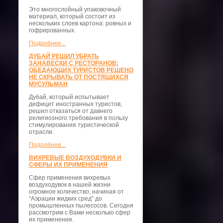
Это многослойный упаковочный
материал, который состоит из
нескольких слоев картона: ровных и
гофрированных.
Подробнее...
ДУБАЙ РЕШИЛ УБРАТЬ
ЗАНАВЕСКИ С РЕСТОРАНОВ:
ОБЕДАЮЩИХ ТУРИСТОВ РЕШЕНО
НЕ СКРЫВАТЬ ОТ ПОСТЯЩИХСЯ
МУСУЛЬМАН
Дубай, который испытывает
дефицит иностранных туристов,
решил отказаться от давнего
религиозного требования в пользу
стимулирования туристической
отрасли.
Подробнее...
ВИХРЕВЫЕ ВОЗДУХОДУВКИ И
СФЕРЫ ИХ ПРИМЕНЕНИЯ
Сфер применения вихревых
воздуходувок в нашей жизни
огромное количество, начиная от
“Аэрации жидких сред” до
промышленных пылесосов. Сегодня
рассмотрим с Вами несколько сфер
их применения.