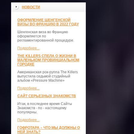
НОВОСТИ
ОФОРМЛЕНИЕ ШЕНГЕНСКОЙ
ВИЗЫ ВО ФРАНЦИЮ В 2022 ГОДУ
Шенгенская виза во Францию
оформляется по
регламентированной процедуре.
Подробнее...
THE KILLERS СПЕЛА О ЖИЗНИ В
МАЛЕНЬКОМ ПРОВИНЦИАЛЬНОМ
ГОРОДКЕ
Американская рок-руппа The Killers
выпустила седьмой студийный
альбом «Pressure Machine»
Подробнее...
САЙТ СЕРЬЕЗНЫХ ЗНАКОМСТВ
Итак, в последнее время Сайты
Знакомств - по - настоящему
популярны.
Подробнее...
ГОФРОТАРА – ЧТО МЫ ДОЛЖНЫ О
НЕЙ ЗНАТЬ?