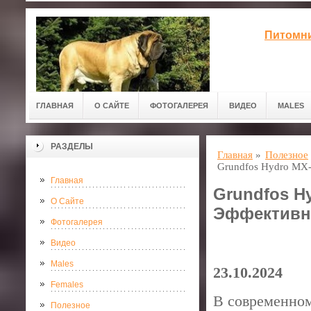
Питомни
ГЛАВНАЯ
О САЙТЕ
ФОТОГАЛЕРЕЯ
ВИДЕО
MALES
РАЗДЕЛЫ
Главная
»
Полезное
Grundfos Hydro MX
Главная
Grundfos H
О Сайте
Эффективн
Фотогалерея
Видео
Males
23.10.2024
Females
В современном
Полезное