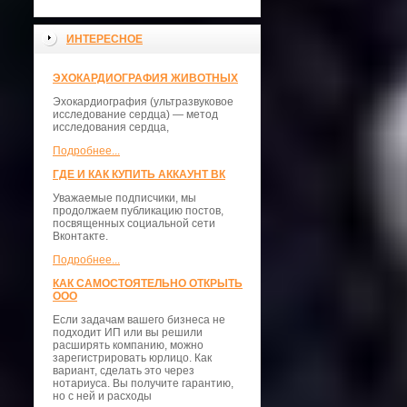
ИНТЕРЕСНОЕ
ЭХОКАРДИОГРАФИЯ ЖИВОТНЫХ
Эхокардиография (ультразвуковое
исследование сердца) — метод
исследования сердца,
Подробнее...
ГДЕ И КАК КУПИТЬ АККАУНТ ВК
Уважаемые подписчики, мы
продолжаем публикацию постов,
посвященных социальной сети
Вконтакте.
Подробнее...
КАК САМОСТОЯТЕЛЬНО ОТКРЫТЬ
ООО
Если задачам вашего бизнеса не
подходит ИП или вы решили
расширять компанию, можно
зарегистрировать юрлицо. Как
вариант, сделать это через
нотариуса. Вы получите гарантию,
но с ней и расходы