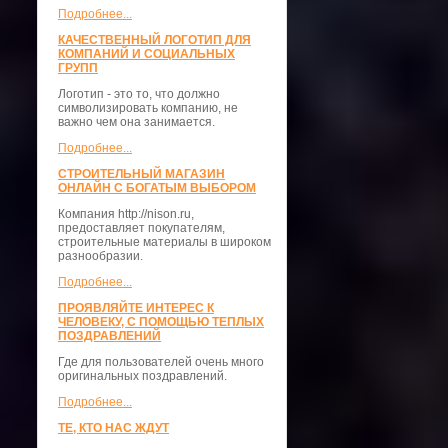
Подробнее...
КАЧЕСТВЕННЫЙ ЛОГОТИП ДЛЯ
КОМПАНИЙ И СОЦИАЛЬНЫХ
ГРУПП
Логотип - это то, что должно
символизировать компанию, не
важно чем она занимается.
Подробнее...
СТРОИТЕЛЬНЫЙ МАГАЗИН
ОНЛАЙН С БОГАТЫМ ВЫБОРОМ
Компания http://nison.ru,
предоставляет покупателям,
строительные материалы в широком
разнообразии.
Подробнее...
ПРОЯВЛЯЙТЕ ИНТЕРЕС К
ЧЕЛОВЕКУ, С ПОМОЩЬЮ ТЕПЛЫХ
ПОЗДРАВЛЕНИЙ
Где для пользователей очень много
оригинальных поздравлений.
Подробнее...
ТЕ, КТО НАС ЖДУТ