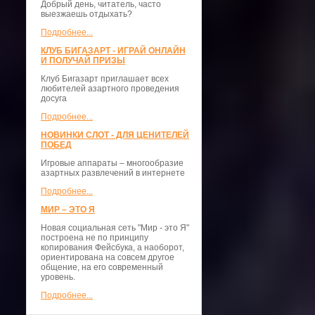
Добрый день, читатель, часто
выезжаешь отдыхать?
Подробнее...
КЛУБ БИГАЗАРТ - ИГРАЙ ОНЛАЙН
И ПОЛУЧАЙ ПРИЗЫ
Клуб Бигазарт приглашает всех
любителей азартного проведения
досуга
Подробнее...
НОВИНКИ СЛОТ - ДЛЯ ЦЕНИТЕЛЕЙ
ПОБЕД
Игровые аппараты – многообразие
азартных развлечений в интернете
Подробнее...
МИР – ЭТО Я
Новая социальная сеть "Мир - это Я"
построена не по принципу
копирования Фейсбука, а наоборот,
ориентирована на совсем другое
общение, на его современный
уровень.
Подробнее...