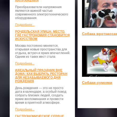
НАПРЯЖЕНИЯ
Преобразователи напряжения
являются важной частью
современного электротехнического
оборудования.
Подробнее...
РОЧДЕЛЬСКАЯ УЛИЦА: МЕСТО,
Собака вротнасса
ГДЕ ГАСТРОНОМИЯ СТАНОВИТСЯ
ИСКУССТВОМ
Москва постоянно меняется,
открывая новые пространства для
отдыха, встреч и ярких впечатлений.
Одним из таких мест стала
Подробнее...
ИДЕАЛЬНЫЙ ПРАЗДНИК ВНЕ
ДОМА: КАК ВЫБРАТЬ РЕСТОРАН
ДЛЯ НЕЗАБЫВАЕМОГО ДНЯ
РОЖДЕНИЯ
Собаки-сумояки
День рождения — это не просто
дата в календаре, а особый повод
собрать близких людей, создать
яркие воспоминания и провести
время в приятной атмосфере.
Подробнее...
ГАСТРОНОМИЧЕСКОЕ СЕРДЦЕ