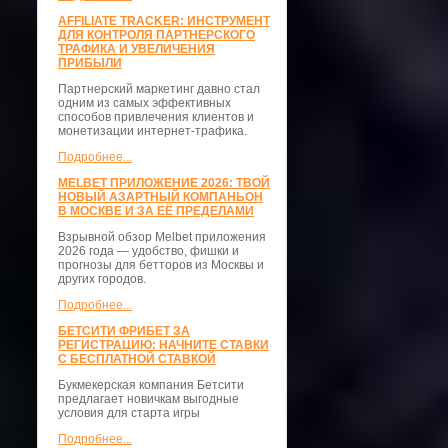
AFFILIATE TRACKER: ИНСТРУМЕНТ
ДЛЯ КОНТРОЛЯ ПАРТНЕРСКОГО
ТРАФИКА И УВЕЛИЧЕНИЯ
ПРИБЫЛИ
Партнерский маркетинг давно стал
одним из самых эффективных
способов привлечения клиентов и
монетизации интернет-трафика.
Подробнее...
MELBET ПРИЛОЖЕНИЕ 2026: ТВОЙ
НОВЫЙ АЗАРТНЫЙ КОМПАНЬОН
В МОСКВЕ И ЗА ЕЁ ПРЕДЕЛАМИ
Взрывной обзор Melbet приложения
2026 года — удобство, фишки и
прогнозы для бетторов из Москвы и
других городов.
Подробнее...
БЕТСИТИ ФРИБЕТ ЗА
РЕГИСТРАЦИЮ: НАЧНИТЕ СТАВКИ
С БЕСПЛАТНОЙ СТАВКОЙ
Букмекерская компания Бетсити
предлагает новичкам выгодные
условия для старта игры
Подробнее...