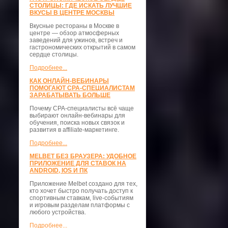
СТОЛИЦЫ: ГДЕ ИСКАТЬ ЛУЧШИЕ
ВКУСЫ В ЦЕНТРЕ МОСКВЫ
Вкусные рестораны в Москве в
центре — обзор атмосферных
заведений для ужинов, встреч и
гастрономических открытий в самом
сердце столицы.
Подробнее...
КАК ОНЛАЙН-ВЕБИНАРЫ
ПОМОГАЮТ CPA-СПЕЦИАЛИСТАМ
ЗАРАБАТЫВАТЬ БОЛЬШЕ
Почему CPA-специалисты всё чаще
выбирают онлайн-вебинары для
обучения, поиска новых связок и
развития в affiliate-маркетинге.
Подробнее...
MELBET БЕЗ БРАУЗЕРА: УДОБНОЕ
ПРИЛОЖЕНИЕ ДЛЯ СТАВОК НА
ANDROID, IOS И ПК
Приложение Melbet создано для тех,
кто хочет быстро получать доступ к
спортивным ставкам, live-событиям
и игровым разделам платформы с
любого устройства.
Подробнее...