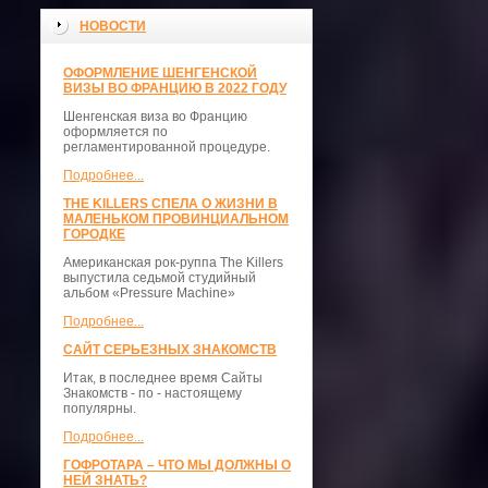
НОВОСТИ
ОФОРМЛЕНИЕ ШЕНГЕНСКОЙ
ВИЗЫ ВО ФРАНЦИЮ В 2022 ГОДУ
Шенгенская виза во Францию
оформляется по
регламентированной процедуре.
Подробнее...
THE KILLERS СПЕЛА О ЖИЗНИ В
МАЛЕНЬКОМ ПРОВИНЦИАЛЬНОМ
ГОРОДКЕ
Американская рок-руппа The Killers
выпустила седьмой студийный
альбом «Pressure Machine»
Подробнее...
САЙТ СЕРЬЕЗНЫХ ЗНАКОМСТВ
Итак, в последнее время Сайты
Знакомств - по - настоящему
популярны.
Подробнее...
ГОФРОТАРА – ЧТО МЫ ДОЛЖНЫ О
НЕЙ ЗНАТЬ?