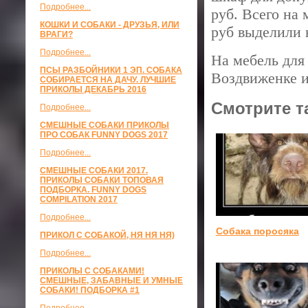
Подробнее...
руб. Всего на 
КОШКИ И СОБАКИ - ДРУЗЬЯ, ИЛИ
руб выделили 
ВРАГИ?
Подробнее...
На мебель для
ПСЫ РАЗБОЙНИКИ 1 ЭП. СОБАКА
Воздвиженке и 
СОБИРАЕТСЯ НА ДАЧУ. ЛУЧШИЕ
ПРИКОЛЫ ДЕКАБРЬ 2016
Смотрите т
Подробнее...
СМЕШНЫЕ СОБАКИ ПРИКОЛЫ
ПРО СОБАК FUNNY DOGS 2017
Подробнее...
СМЕШНЫЕ СОБАКИ 2017.
ПРИКОЛЫ СОБАКИ ТОПОВАЯ
ПОДБОРКА. FUNNY DOGS
COMPILATION 2017
Подробнее...
Собака поросяка
ПРИКОЛ С СОБАКОЙ, НЯ НЯ НЯ)
Подробнее...
ПРИКОЛЫ С СОБАКАМИ!
СМЕШНЫЕ, ЗАБАВНЫЕ И УМНЫЕ
СОБАКИ! ПОДБОРКА #1