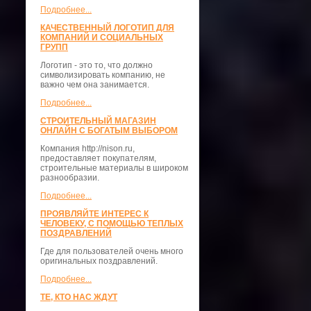
Подробнее...
КАЧЕСТВЕННЫЙ ЛОГОТИП ДЛЯ
КОМПАНИЙ И СОЦИАЛЬНЫХ
ГРУПП
Логотип - это то, что должно
символизировать компанию, не
важно чем она занимается.
Подробнее...
СТРОИТЕЛЬНЫЙ МАГАЗИН
ОНЛАЙН С БОГАТЫМ ВЫБОРОМ
Компания http://nison.ru,
предоставляет покупателям,
строительные материалы в широком
разнообразии.
Подробнее...
ПРОЯВЛЯЙТЕ ИНТЕРЕС К
ЧЕЛОВЕКУ, С ПОМОЩЬЮ ТЕПЛЫХ
ПОЗДРАВЛЕНИЙ
Где для пользователей очень много
оригинальных поздравлений.
Подробнее...
ТЕ, КТО НАС ЖДУТ