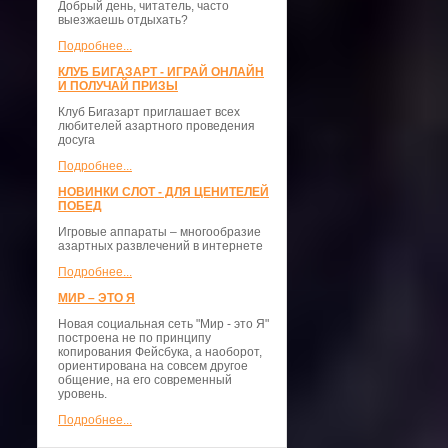
Добрый день, читатель, часто
выезжаешь отдыхать?
Подробнее...
КЛУБ БИГАЗАРТ - ИГРАЙ ОНЛАЙН
И ПОЛУЧАЙ ПРИЗЫ
Клуб Бигазарт приглашает всех
любителей азартного проведения
досуга
Подробнее...
НОВИНКИ СЛОТ - ДЛЯ ЦЕНИТЕЛЕЙ
ПОБЕД
Игровые аппараты – многообразие
азартных развлечений в интернете
Подробнее...
МИР – ЭТО Я
Новая социальная сеть "Мир - это Я"
построена не по принципу
копирования Фейсбука, а наоборот,
ориентирована на совсем другое
общение, на его современный
уровень.
Подробнее...