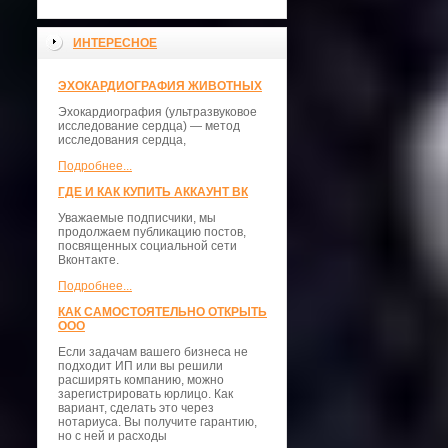
ИНТЕРЕСНОЕ
ЭХОКАРДИОГРАФИЯ ЖИВОТНЫХ
Эхокардиография (ультразвуковое
исследование сердца) — метод
исследования сердца,
Подробнее...
ГДЕ И КАК КУПИТЬ АККАУНТ ВК
Уважаемые подписчики, мы
продолжаем публикацию постов,
посвященных социальной сети
Вконтакте.
Подробнее...
КАК САМОСТОЯТЕЛЬНО ОТКРЫТЬ
ООО
Если задачам вашего бизнеса не
подходит ИП или вы решили
расширять компанию, можно
зарегистрировать юрлицо. Как
вариант, сделать это через
нотариуса. Вы получите гарантию,
но с ней и расходы