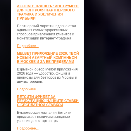
AFFILIATE TRACKER: ИНСТРУМЕНТ
ДЛЯ КОНТРОЛЯ ПАРТНЕРСКОГО
ТРАФИКА И УВЕЛИЧЕНИЯ
ПРИБЫЛИ
Партнерский маркетинг давно стал
одним из самых эффективных
способов привлечения клиентов и
монетизации интернет-трафика.
Подробнее...
MELBET ПРИЛОЖЕНИЕ 2026: ТВОЙ
НОВЫЙ АЗАРТНЫЙ КОМПАНЬОН
В МОСКВЕ И ЗА ЕЁ ПРЕДЕЛАМИ
Взрывной обзор Melbet приложения
2026 года — удобство, фишки и
прогнозы для бетторов из Москвы и
других городов.
Подробнее...
БЕТСИТИ ФРИБЕТ ЗА
РЕГИСТРАЦИЮ: НАЧНИТЕ СТАВКИ
С БЕСПЛАТНОЙ СТАВКОЙ
Букмекерская компания Бетсити
предлагает новичкам выгодные
условия для старта игры
Подробнее...