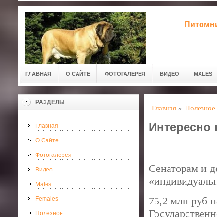
Питомни
ГЛАВНАЯ
О САЙТЕ
ФОТОГАЛЕРЕЯ
ВИДЕО
MALES
РАЗДЕЛЫ
Главная
»
Полезное
Интересно к
Главная
О Сайте
Фотогалерея
Сенаторам и д
Видео
«индивидуальн
Males
75,2 млн руб 
Females
Государственн
Полезное