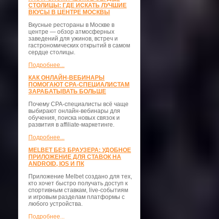
СТОЛИЦЫ: ГДЕ ИСКАТЬ ЛУЧШИЕ
ВКУСЫ В ЦЕНТРЕ МОСКВЫ
Вкусные рестораны в Москве в
центре — обзор атмосферных
заведений для ужинов, встреч и
гастрономических открытий в самом
сердце столицы.
Подробнее...
КАК ОНЛАЙН-ВЕБИНАРЫ
ПОМОГАЮТ CPA-СПЕЦИАЛИСТАМ
ЗАРАБАТЫВАТЬ БОЛЬШЕ
Почему CPA-специалисты всё чаще
выбирают онлайн-вебинары для
обучения, поиска новых связок и
развития в affiliate-маркетинге.
Подробнее...
MELBET БЕЗ БРАУЗЕРА: УДОБНОЕ
ПРИЛОЖЕНИЕ ДЛЯ СТАВОК НА
ANDROID, IOS И ПК
Приложение Melbet создано для тех,
кто хочет быстро получать доступ к
спортивным ставкам, live-событиям
и игровым разделам платформы с
любого устройства.
Подробнее...