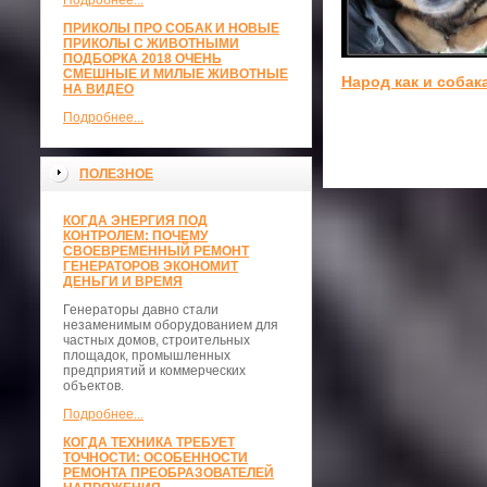
Подробнее...
ПРИКОЛЫ ПРО СОБАК И НОВЫЕ
ПРИКОЛЫ С ЖИВОТНЫМИ
ПОДБОРКА 2018 ОЧЕНЬ
СМЕШНЫЕ И МИЛЫЕ ЖИВОТНЫЕ
Народ как и собак
НА ВИДЕО
Подробнее...
ПОЛЕЗНОЕ
КОГДА ЭНЕРГИЯ ПОД
КОНТРОЛЕМ: ПОЧЕМУ
СВОЕВРЕМЕННЫЙ РЕМОНТ
ГЕНЕРАТОРОВ ЭКОНОМИТ
ДЕНЬГИ И ВРЕМЯ
Генераторы давно стали
незаменимым оборудованием для
частных домов, строительных
площадок, промышленных
предприятий и коммерческих
объектов.
Подробнее...
КОГДА ТЕХНИКА ТРЕБУЕТ
ТОЧНОСТИ: ОСОБЕННОСТИ
РЕМОНТА ПРЕОБРАЗОВАТЕЛЕЙ