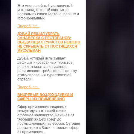
Это многослойный упаковочный
материал, который состоит из
нескольких слоев картона: ровных и
гофрированных.
Подробнее...
ДУБАЙ РЕШИЛ УБРАТЬ
ЗАНАВЕСКИ С РЕСТОРАНОВ:
ОБЕДАЮЩИХ ТУРИСТОВ РЕШЕНО
НЕ СКРЫВАТЬ ОТ ПОСТЯЩИХСЯ
МУСУЛЬМАН
Дубай, который испытывает
дефицит иностранных туристов,
решил отказаться от давнего
религиозного требования в пользу
стимулирования туристической
отрасли.
Подробнее...
ВИХРЕВЫЕ ВОЗДУХОДУВКИ И
СФЕРЫ ИХ ПРИМЕНЕНИЯ
Сфер применения вихревых
воздуходувок в нашей жизни
огромное количество, начиная от
“Аэрации жидких сред” до
промышленных пылесосов. Сегодня
рассмотрим с Вами несколько сфер
их применения.