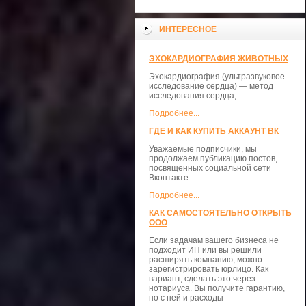
ИНТЕРЕСНОЕ
ЭХОКАРДИОГРАФИЯ ЖИВОТНЫХ
Эхокардиография (ультразвуковое
исследование сердца) — метод
исследования сердца,
Подробнее...
ГДЕ И КАК КУПИТЬ АККАУНТ ВК
Уважаемые подписчики, мы
продолжаем публикацию постов,
посвященных социальной сети
Вконтакте.
Подробнее...
КАК САМОСТОЯТЕЛЬНО ОТКРЫТЬ
ООО
Если задачам вашего бизнеса не
подходит ИП или вы решили
расширять компанию, можно
зарегистрировать юрлицо. Как
вариант, сделать это через
нотариуса. Вы получите гарантию,
но с ней и расходы