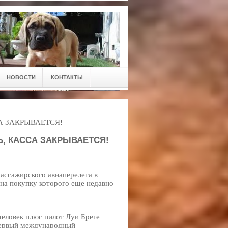
НОВОСТИ
КОНТАКТЫ
А ЗАКРЫВАЕТСЯ!
, КАССА ЗАКРЫВАЕТСЯ!
ассажирского авиаперелета в
 на покупку которого еще недавно
человек плюс пилот Луи Бреге
 первый международный