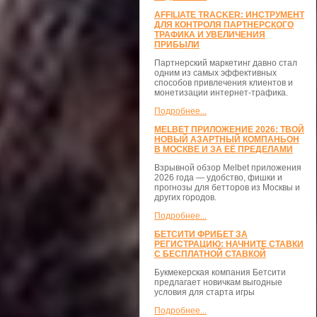
AFFILIATE TRACKER: ИНСТРУМЕНТ
ДЛЯ КОНТРОЛЯ ПАРТНЕРСКОГО
ТРАФИКА И УВЕЛИЧЕНИЯ
ПРИБЫЛИ
Партнерский маркетинг давно стал
одним из самых эффективных
способов привлечения клиентов и
монетизации интернет-трафика.
Подробнее...
MELBET ПРИЛОЖЕНИЕ 2026: ТВОЙ
НОВЫЙ АЗАРТНЫЙ КОМПАНЬОН
В МОСКВЕ И ЗА ЕЁ ПРЕДЕЛАМИ
Взрывной обзор Melbet приложения
2026 года — удобство, фишки и
прогнозы для бетторов из Москвы и
других городов.
Подробнее...
БЕТСИТИ ФРИБЕТ ЗА
РЕГИСТРАЦИЮ: НАЧНИТЕ СТАВКИ
С БЕСПЛАТНОЙ СТАВКОЙ
Букмекерская компания Бетсити
предлагает новичкам выгодные
условия для старта игры
Подробнее...