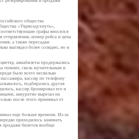
есс резервирования и продажи
Российского общества
бщества «Укрвоздухпуть»,
 соответствующие графы вносился
я отправления, номер рейса и цена
ения, а также пересадки
ько выглядел более солидно, но и
сцветку, авиабилеты продержались
яка помнит, сколь мучительным и
ереди было всего несколько
 пассажира, кассир по телефону
казывалось, подбиралась другая
дилось, кассир бронировал его и
ицами, аккуратно вырезал на
только после этого принимал от
нимал еще больше времени. Из-за
нередко приходилось занимать
лом продажи билетов вообще