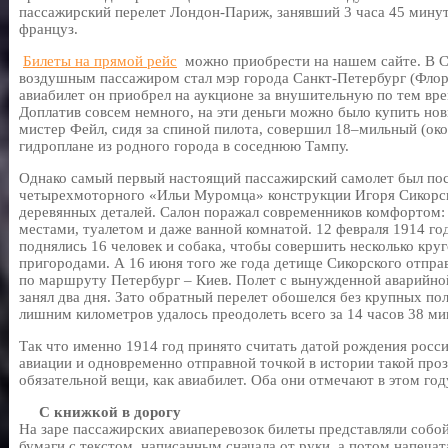
пассажирский перелет Лондон-Париж, занявший 3 часа 45 минут
француз.
Билеты на прямой рейс
можно приобрести на нашем сайте. В 
воздушным пассажиром стал мэр города Санкт-Петербург (Фло
авиабилет он приобрел на аукционе за внушительную по тем вр
Доплатив совсем немного, на эти деньги можно было купить нов
мистер Фейл, сидя за спиной пилота, совершил 18–мильный (око
гидроплане из родного города в соседнюю Тампу.
Однако самый первый настоящий пассажирский самолет был пос
четырехмоторного «Ильи Муромца» конструкции Игоря Сикорск
деревянных деталей. Салон поражал современников комфортом:
местами, туалетом и даже ванной комнатой. 12 февраля 1914 г
поднялись 16 человек и собака, чтобы совершить несколько кру
пригородами. А 16 июня того же года детище Сикорского отправ
по маршруту Петербург – Киев. Полет с вынужденной аварийно
занял два дня. Зато обратный перелет обошелся без крупных пол
лишним километров удалось преодолеть всего за 14 часов 38 ми
Так что именно 1914 год принято считать датой рождения росс
авиации и одновременно отправной точкой в истории такой про
обязательной вещи, как авиабилет. Оба они отмечают в этом год
С книжкой в дорогу
На заре пассажирских авиаперевозок билеты представляли собо
бумаги с текстом, написанным сначала от руки, а потом напеча