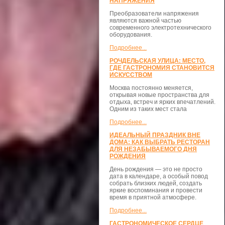
НАПРЯЖЕНИЯ
Преобразователи напряжения
являются важной частью
современного электротехнического
оборудования.
Подробнее...
РОЧДЕЛЬСКАЯ УЛИЦА: МЕСТО,
ГДЕ ГАСТРОНОМИЯ СТАНОВИТСЯ
ИСКУССТВОМ
Москва постоянно меняется,
открывая новые пространства для
отдыха, встреч и ярких впечатлений.
Одним из таких мест стала
Подробнее...
ИДЕАЛЬНЫЙ ПРАЗДНИК ВНЕ
ДОМА: КАК ВЫБРАТЬ РЕСТОРАН
ДЛЯ НЕЗАБЫВАЕМОГО ДНЯ
РОЖДЕНИЯ
День рождения — это не просто
дата в календаре, а особый повод
собрать близких людей, создать
яркие воспоминания и провести
время в приятной атмосфере.
Подробнее...
ГАСТРОНОМИЧЕСКОЕ СЕРДЦЕ