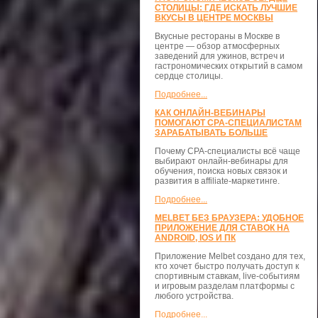
СТОЛИЦЫ: ГДЕ ИСКАТЬ ЛУЧШИЕ
ВКУСЫ В ЦЕНТРЕ МОСКВЫ
Вкусные рестораны в Москве в
центре — обзор атмосферных
заведений для ужинов, встреч и
гастрономических открытий в самом
сердце столицы.
Подробнее...
КАК ОНЛАЙН-ВЕБИНАРЫ
ПОМОГАЮТ CPA-СПЕЦИАЛИСТАМ
ЗАРАБАТЫВАТЬ БОЛЬШЕ
Почему CPA-специалисты всё чаще
выбирают онлайн-вебинары для
обучения, поиска новых связок и
развития в affiliate-маркетинге.
Подробнее...
MELBET БЕЗ БРАУЗЕРА: УДОБНОЕ
ПРИЛОЖЕНИЕ ДЛЯ СТАВОК НА
ANDROID, IOS И ПК
Приложение Melbet создано для тех,
кто хочет быстро получать доступ к
спортивным ставкам, live-событиям
и игровым разделам платформы с
любого устройства.
Подробнее...