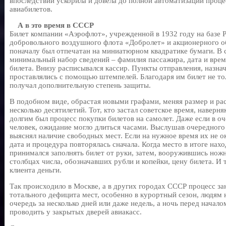
впоследствии ускорила и довела до полной автоматизации проц
авиабилетов.
А в это время в СССР
Билет компании «Аэрофлот», учрежденной в 1932 году на базе 
добровольного воздушного флота «Добролет» и акционерного о
поначалу был отпечатан на миниатюрном квадратике бумаги. В
минимальный набор сведений – фамилия пассажира, дата и врем
билета. Внизу расписывался кассир. Пункты отправления, назнач
проставлялись с помощью штемпелей. Благодаря им билет не тол
получал дополнительную степень защиты.
В подобном виде, обрастая новыми графами, меняя размер и ра
несколько десятилетий. Тот, кто застал советское время, наверн
долгим был процесс покупки билетов на самолет. Даже если в оч
человек, ожидание могло длиться часами. Выслушав очередного
выяснял наличие свободных мест. Если на нужное время их не о
дата и процедура повторялась сначала. Когда место в итоге нахо
принимался заполнять билет от руки, затем, вооружившись ножн
столбцах числа, обозначавших рубли и копейки, цену билета. И 
клиента деньги.
Так происходило в Москве, а в других городах СССР процесс за
тотального дефицита мест, особенно в курортный сезон, людям 
очередь за несколько дней или даже недель, а ночь перед нача
проводить у закрытых дверей авиакасс.