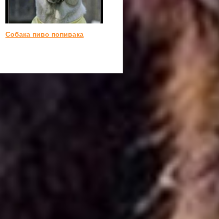
Собака пиво попивака