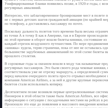
Унифицированные бланки появились позже, в 1920-е годы, с во
регулярных авиалиний.
Интересно, что заблаговременное бронирование мест в полете 
не с первых детских шагов гражданской авиации (по крайней ме
по телефону, а доставлялись пассажиру по почте.
Поскольку дальность полетов того времени была весьма ограни
из точки А в точку Б как в Америке, так и в Европе происходи
по этой причине в оборот вошли билеты-книжки, состоявшие из 
каждый отрезок воздушного путешествия. По мере продвижения
«книжка» худела, теряя странички, пока от нее не оставалась од
большинстве зарубежных авиакомпаний по этой схеме билеты вы
прошлого столетия.
В сороковые годы за океаном вошли в моду так называемые пре
регулярных пассажиров. Это были своего рода чековые книжки, 
соответствовала уже не отрезку маршрута, а определенной сум
перед началом очередного полета просто отрывал необходимое к
компания American Airlines, а за ней и другие крупные перевозч
билетов стали использовать копирку.
Десятилетием позже возникли первые централизованные систем
Пионером в этой области также была American Airlines, все офи
информацию о ситуации с посадочными местами на рейсах в ре
Произошло это еще до появления и массового внедрения компью