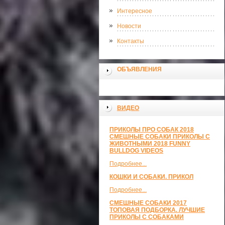
Интересное
Новости
Контакты
ОБЪЯВЛЕНИЯ
ВИДЕО
ПРИКОЛЫ ПРО СОБАК 2018
СМЕШНЫЕ СОБАКИ ПРИКОЛЫ С
ЖИВОТНЫМИ 2018 FUNNY
BULLDOG VIDEOS
Подробнее...
КОШКИ И СОБАКИ. ПРИКОЛ
Подробнее...
СМЕШНЫЕ СОБАКИ 2017
ТОПОВАЯ ПОДБОРКА. ЛУЧШИЕ
ПРИКОЛЫ С СОБАКАМИ