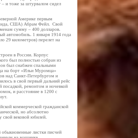
 – и тоже за штурвалом сидел
Северной Америке первым
рида, США) Абрам Фейл. Свой
еменам сумму – 400 долларов.
ый автомобиль. 1 января 1914 года
ло 29 километров) перелет на
троен в России. Корпус
ого был полностью собран из
 он был снабжен спальными
ода на борт «Ильи Муромца»
гов над Санкт-Петербургом и
илось в свой первый дальний рейс
й посадкой, ремонтом и ночевкой
омок, и расстояние в 1200 с
нут.
ийской коммерческой гражданской
заической, но абсолютно
у свой вековой юбилей.
й обыкновенные листки писчей
танным на машинке.