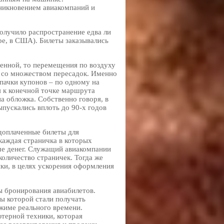
зникновением авиакомпаний и
получило распространение едва ли
ре, в США). Билеты заказывались
ченной, то перемещения по воздуху
ли со множеством пересадок. Именно
пачки купонов – по одному на
 к конечной точке маршрута
на обложка. Собственно говоря, в
пускались вплоть до 90-х годов
доплаченные билеты для
каждая страничка в которых
ме денег. Служащий авиакомпании
оличество страничек. Тогда же
ики, в целях ускорения оформления
ы бронирования авиабилетов.
сы которой стали получать
жиме реального времени.
терной техники, которая