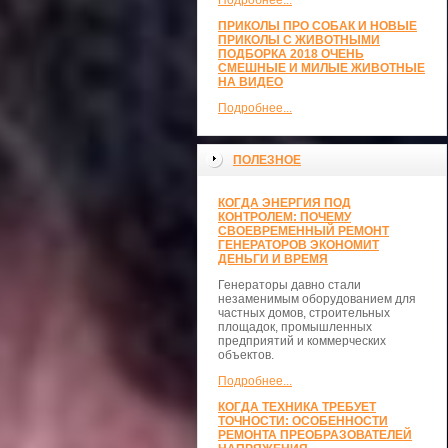
Подробнее...
ПРИКОЛЫ ПРО СОБАК И НОВЫЕ
ПРИКОЛЫ С ЖИВОТНЫМИ
ПОДБОРКА 2018 ОЧЕНЬ
СМЕШНЫЕ И МИЛЫЕ ЖИВОТНЫЕ
НА ВИДЕО
Подробнее...
ПОЛЕЗНОЕ
КОГДА ЭНЕРГИЯ ПОД
КОНТРОЛЕМ: ПОЧЕМУ
СВОЕВРЕМЕННЫЙ РЕМОНТ
ГЕНЕРАТОРОВ ЭКОНОМИТ
ДЕНЬГИ И ВРЕМЯ
Генераторы давно стали
незаменимым оборудованием для
частных домов, строительных
площадок, промышленных
предприятий и коммерческих
объектов.
Подробнее...
КОГДА ТЕХНИКА ТРЕБУЕТ
ТОЧНОСТИ: ОСОБЕННОСТИ
РЕМОНТА ПРЕОБРАЗОВАТЕЛЕЙ