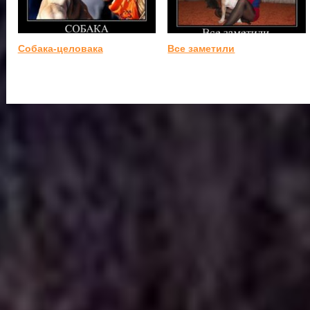
Собака-целовака
Все заметили