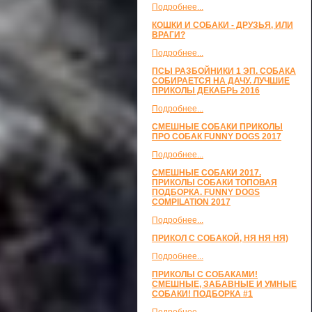
Подробнее...
КОШКИ И СОБАКИ - ДРУЗЬЯ, ИЛИ
ВРАГИ?
Подробнее...
ПСЫ РАЗБОЙНИКИ 1 ЭП. СОБАКА
СОБИРАЕТСЯ НА ДАЧУ. ЛУЧШИЕ
ПРИКОЛЫ ДЕКАБРЬ 2016
Подробнее...
СМЕШНЫЕ СОБАКИ ПРИКОЛЫ
ПРО СОБАК FUNNY DOGS 2017
Подробнее...
СМЕШНЫЕ СОБАКИ 2017.
ПРИКОЛЫ СОБАКИ ТОПОВАЯ
ПОДБОРКА. FUNNY DOGS
COMPILATION 2017
Подробнее...
ПРИКОЛ С СОБАКОЙ, НЯ НЯ НЯ)
Подробнее...
ПРИКОЛЫ С СОБАКАМИ!
СМЕШНЫЕ, ЗАБАВНЫЕ И УМНЫЕ
СОБАКИ! ПОДБОРКА #1