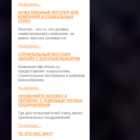
Подробнее...
КАЧЕСТВЕННЫЙ ЛОГОТИП ДЛЯ
КОМПАНИЙ И СОЦИАЛЬНЫХ
ГРУПП
Логотип - это то, что должно
символизировать компанию, не
важно чем она занимается.
Подробнее...
СТРОИТЕЛЬНЫЙ МАГАЗИН
ОНЛАЙН С БОГАТЫМ ВЫБОРОМ
Компания http://nison.ru,
предоставляет покупателям,
строительные материалы в широком
разнообразии.
Подробнее...
ПРОЯВЛЯЙТЕ ИНТЕРЕС К
ЧЕЛОВЕКУ, С ПОМОЩЬЮ ТЕПЛЫХ
ПОЗДРАВЛЕНИЙ
Где для пользователей очень много
оригинальных поздравлений.
Подробнее...
ТЕ, КТО НАС ЖДУТ