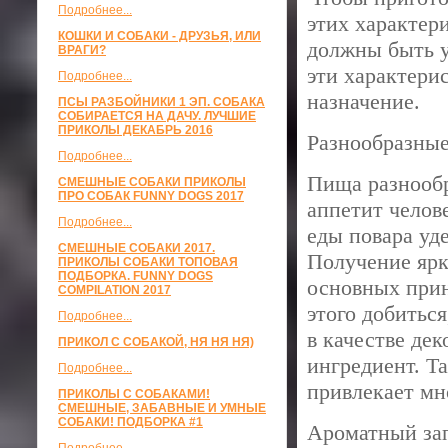
Подробнее...
этих характери
КОШКИ И СОБАКИ - ДРУЗЬЯ, ИЛИ
должны быть у
ВРАГИ?
эти характери
Подробнее...
назначение.
ПСЫ РАЗБОЙНИКИ 1 ЭП. СОБАКА
СОБИРАЕТСЯ НА ДАЧУ. ЛУЧШИЕ
ПРИКОЛЫ ДЕКАБРЬ 2016
Разнообразные
Подробнее...
Пища разнообр
СМЕШНЫЕ СОБАКИ ПРИКОЛЫ
ПРО СОБАК FUNNY DOGS 2017
аппетит челов
Подробнее...
еды повара уд
СМЕШНЫЕ СОБАКИ 2017.
Получение ярк
ПРИКОЛЫ СОБАКИ ТОПОВАЯ
ПОДБОРКА. FUNNY DOGS
основных прин
COMPILATION 2017
этого добиться
Подробнее...
в качестве де
ПРИКОЛ С СОБАКОЙ, НЯ НЯ НЯ)
ингредиент. Т
Подробнее...
привлекает мно
ПРИКОЛЫ С СОБАКАМИ!
СМЕШНЫЕ, ЗАБАВНЫЕ И УМНЫЕ
СОБАКИ! ПОДБОРКА #1
Ароматный за