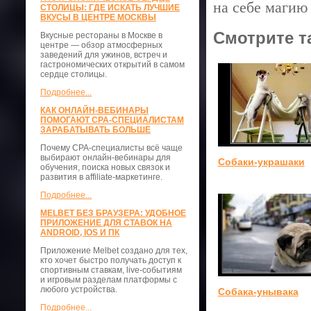
на себе магию
СТОЛИЦЫ: ГДЕ ИСКАТЬ ЛУЧШИЕ
ВКУСЫ В ЦЕНТРЕ МОСКВЫ
Смотрите т
Вкусные рестораны в Москве в
центре — обзор атмосферных
заведений для ужинов, встреч и
гастрономических открытий в самом
сердце столицы.
Подробнее...
КАК ОНЛАЙН-ВЕБИНАРЫ
ПОМОГАЮТ CPA-СПЕЦИАЛИСТАМ
ЗАРАБАТЫВАТЬ БОЛЬШЕ
Почему CPA-специалисты всё чаще
выбирают онлайн-вебинары для
Собаки-украшаки
обучения, поиска новых связок и
развития в affiliate-маркетинге.
Подробнее...
MELBET БЕЗ БРАУЗЕРА: УДОБНОЕ
ПРИЛОЖЕНИЕ ДЛЯ СТАВОК НА
ANDROID, IOS И ПК
Приложение Melbet создано для тех,
кто хочет быстро получать доступ к
спортивным ставкам, live-событиям
и игровым разделам платформы с
любого устройства.
Собака-унывака
Подробнее...