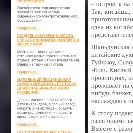
НАПРЯЖЕНИЯ
– острое, а на
Преобразователи напряжения
Так, китайцы,
являются важной частью
современного электротехнического
приготовлении
оборудования.
одна из китай
Подробнее...
представителе
РОЧДЕЛЬСКАЯ УЛИЦА: МЕСТО,
ГДЕ ГАСТРОНОМИЯ СТАНОВИТСЯ
ИСКУССТВОМ
Шаньдунская к
Москва постоянно меняется,
китайские кух
открывая новые пространства для
отдыха, встреч и ярких впечатлений.
Гуйчжоу, Сычу
Одним из таких мест стала
Чили. Кислый 
Подробнее...
провинциях, ка
ИДЕАЛЬНЫЙ ПРАЗДНИК ВНЕ
проживает на с
ДОМА: КАК ВЫБРАТЬ РЕСТОРАН
ДЛЯ НЕЗАБЫВАЕМОГО ДНЯ
нибудь банкет,
РОЖДЕНИЯ
наслаждаясь 
День рождения — это не просто
дата в календаре, а особый повод
собрать близких людей, создать
К столу подаю
яркие воспоминания и провести
время в приятной атмосфере.
различными вк
Подробнее...
Вместе с разл
ГАСТРОНОМИЧЕСКОЕ СЕРДЦЕ