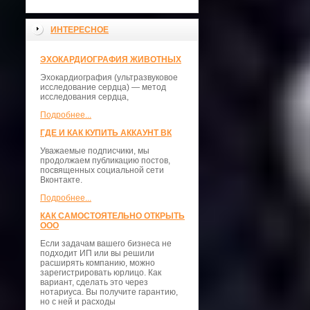
ИНТЕРЕСНОЕ
ЭХОКАРДИОГРАФИЯ ЖИВОТНЫХ
Эхокардиография (ультразвуковое
исследование сердца) — метод
исследования сердца,
Подробнее...
ГДЕ И КАК КУПИТЬ АККАУНТ ВК
Уважаемые подписчики, мы
продолжаем публикацию постов,
посвященных социальной сети
Вконтакте.
Подробнее...
КАК САМОСТОЯТЕЛЬНО ОТКРЫТЬ
ООО
Если задачам вашего бизнеса не
подходит ИП или вы решили
расширять компанию, можно
зарегистрировать юрлицо. Как
вариант, сделать это через
нотариуса. Вы получите гарантию,
но с ней и расходы