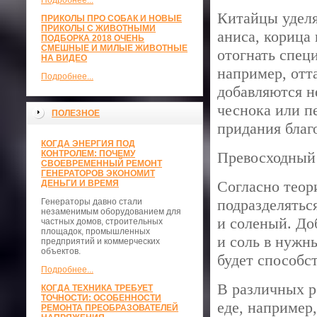
Подробнее...
Китайцы уделя
ПРИКОЛЫ ПРО СОБАК И НОВЫЕ
ПРИКОЛЫ С ЖИВОТНЫМИ
аниса, корица
ПОДБОРКА 2018 ОЧЕНЬ
СМЕШНЫЕ И МИЛЫЕ ЖИВОТНЫЕ
отогнать спец
НА ВИДЕО
например, отт
Подробнее...
добавляются н
чеснока или п
ПОЛЕЗНОЕ
придания благ
КОГДА ЭНЕРГИЯ ПОД
КОНТРОЛЕМ: ПОЧЕМУ
Превосходный
СВОЕВРЕМЕННЫЙ РЕМОНТ
ГЕНЕРАТОРОВ ЭКОНОМИТ
Согласно теор
ДЕНЬГИ И ВРЕМЯ
подразделяться
Генераторы давно стали
незаменимым оборудованием для
и соленый. Доб
частных домов, строительных
площадок, промышленных
и соль в нужн
предприятий и коммерческих
объектов.
будет способс
Подробнее...
В различных р
КОГДА ТЕХНИКА ТРЕБУЕТ
ТОЧНОСТИ: ОСОБЕННОСТИ
еде, например,
РЕМОНТА ПРЕОБРАЗОВАТЕЛЕЙ