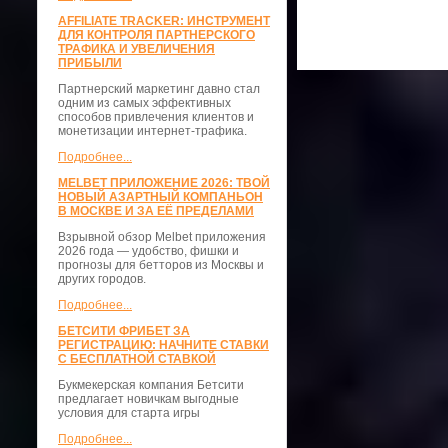
AFFILIATE TRACKER: ИНСТРУМЕНТ
ДЛЯ КОНТРОЛЯ ПАРТНЕРСКОГО
ТРАФИКА И УВЕЛИЧЕНИЯ
ПРИБЫЛИ
Партнерский маркетинг давно стал
одним из самых эффективных
способов привлечения клиентов и
монетизации интернет-трафика.
Подробнее...
MELBET ПРИЛОЖЕНИЕ 2026: ТВОЙ
НОВЫЙ АЗАРТНЫЙ КОМПАНЬОН
В МОСКВЕ И ЗА ЕЁ ПРЕДЕЛАМИ
Взрывной обзор Melbet приложения
2026 года — удобство, фишки и
прогнозы для бетторов из Москвы и
других городов.
Подробнее...
БЕТСИТИ ФРИБЕТ ЗА
РЕГИСТРАЦИЮ: НАЧНИТЕ СТАВКИ
С БЕСПЛАТНОЙ СТАВКОЙ
Букмекерская компания Бетсити
предлагает новичкам выгодные
условия для старта игры
Подробнее...