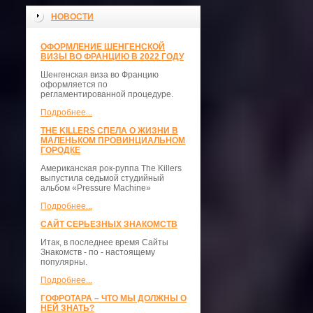
НОВОСТИ
ОФОРМЛЕНИЕ ШЕНГЕНСКОЙ
ВИЗЫ ВО ФРАНЦИЮ В 2022 ГОДУ
Шенгенская виза во Францию
оформляется по
регламентированной процедуре.
Подробнее...
THE KILLERS СПЕЛА О ЖИЗНИ В
МАЛЕНЬКОМ ПРОВИНЦИАЛЬНОМ
ГОРОДКЕ
Американская рок-руппа The Killers
выпустила седьмой студийный
альбом «Pressure Machine»
Подробнее...
САЙТ СЕРЬЕЗНЫХ ЗНАКОМСТВ
Итак, в последнее время Сайты
Знакомств - по - настоящему
популярны.
Подробнее...
ГОФРОТАРА – ЧТО МЫ ДОЛЖНЫ О
НЕЙ ЗНАТЬ?