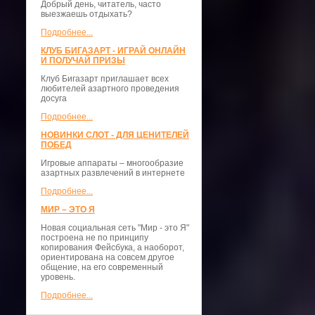
Добрый день, читатель, часто
выезжаешь отдыхать?
Подробнее...
КЛУБ БИГАЗАРТ - ИГРАЙ ОНЛАЙН
И ПОЛУЧАЙ ПРИЗЫ
Клуб Бигазарт приглашает всех
любителей азартного проведения
досуга
Подробнее...
НОВИНКИ СЛОТ - ДЛЯ ЦЕНИТЕЛЕЙ
ПОБЕД
Игровые аппараты – многообразие
азартных развлечений в интернете
Подробнее...
МИР – ЭТО Я
Новая социальная сеть "Мир - это Я"
построена не по принципу
копирования Фейсбука, а наоборот,
ориентирована на совсем другое
общение, на его современный
уровень.
Подробнее...