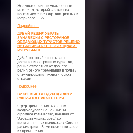
Это многослойный упаковочный
материал, который состоит из
нескольких слоев картона: ровных и
гофрированных.
Подробнее...
ДУБАЙ РЕШИЛ УБРАТЬ
ЗАНАВЕСКИ С РЕСТОРАНОВ:
ОБЕДАЮЩИХ ТУРИСТОВ РЕШЕНО
НЕ СКРЫВАТЬ ОТ ПОСТЯЩИХСЯ
МУСУЛЬМАН
Дубай, который испытывает
дефицит иностранных туристов,
решил отказаться от давнего
религиозного требования в пользу
стимулирования туристической
отрасли.
Подробнее...
ВИХРЕВЫЕ ВОЗДУХОДУВКИ И
СФЕРЫ ИХ ПРИМЕНЕНИЯ
Сфер применения вихревых
воздуходувок в нашей жизни
огромное количество, начиная от
“Аэрации жидких сред” до
промышленных пылесосов. Сегодня
рассмотрим с Вами несколько сфер
их применения.