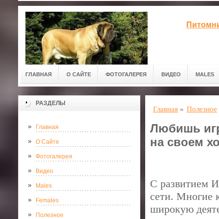
Питомни
ГЛАВНАЯ
О САЙТЕ
ФОТОГАЛЕРЕЯ
ВИДЕО
MALES
РАЗДЕЛЫ
Главная
»
Полезное
Любишь игр
Главная
на своем х
О Сайте
Фотогалерея
Видео
С развитием И
Males
сети. Многие 
Females
широкую деяте
Полезное