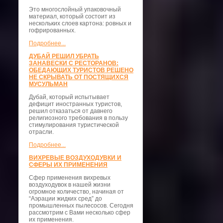
Это многослойный упаковочный
материал, который состоит из
нескольких слоев картона: ровных и
гофрированных.
Подробнее...
ДУБАЙ РЕШИЛ УБРАТЬ
ЗАНАВЕСКИ С РЕСТОРАНОВ:
ОБЕДАЮЩИХ ТУРИСТОВ РЕШЕНО
НЕ СКРЫВАТЬ ОТ ПОСТЯЩИХСЯ
МУСУЛЬМАН
Дубай, который испытывает
дефицит иностранных туристов,
решил отказаться от давнего
религиозного требования в пользу
стимулирования туристической
отрасли.
Подробнее...
ВИХРЕВЫЕ ВОЗДУХОДУВКИ И
СФЕРЫ ИХ ПРИМЕНЕНИЯ
Сфер применения вихревых
воздуходувок в нашей жизни
огромное количество, начиная от
“Аэрации жидких сред” до
промышленных пылесосов. Сегодня
рассмотрим с Вами несколько сфер
их применения.