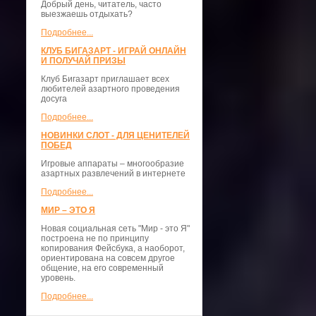
Добрый день, читатель, часто
выезжаешь отдыхать?
Подробнее...
КЛУБ БИГАЗАРТ - ИГРАЙ ОНЛАЙН
И ПОЛУЧАЙ ПРИЗЫ
Клуб Бигазарт приглашает всех
любителей азартного проведения
досуга
Подробнее...
НОВИНКИ СЛОТ - ДЛЯ ЦЕНИТЕЛЕЙ
ПОБЕД
Игровые аппараты – многообразие
азартных развлечений в интернете
Подробнее...
МИР – ЭТО Я
Новая социальная сеть "Мир - это Я"
построена не по принципу
копирования Фейсбука, а наоборот,
ориентирована на совсем другое
общение, на его современный
уровень.
Подробнее...