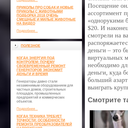
Подробнее...
Посещение онл
ПРИКОЛЫ ПРО СОБАК И НОВЫЕ
ПРИКОЛЫ С ЖИВОТНЫМИ
ассортимент п
ПОДБОРКА 2018 ОЧЕНЬ
«однорукими 
СМЕШНЫЕ И МИЛЫЕ ЖИВОТНЫЕ
НА ВИДЕО
$20. И наконе
Подробнее...
смотрели на в
распоряжаетес
ПОЛЕЗНОЕ
деньги – это б
виртуальных м
КОГДА ЭНЕРГИЯ ПОД
КОНТРОЛЕМ: ПОЧЕМУ
необходимо дл
СВОЕВРЕМЕННЫЙ РЕМОНТ
ГЕНЕРАТОРОВ ЭКОНОМИТ
деньги, куда 
ДЕНЬГИ И ВРЕМЯ
больший азарт
Генераторы давно стали
незаменимым оборудованием для
выиграть круп
частных домов, строительных
площадок, промышленных
предприятий и коммерческих
Смотрите т
объектов.
Подробнее...
КОГДА ТЕХНИКА ТРЕБУЕТ
ТОЧНОСТИ: ОСОБЕННОСТИ
РЕМОНТА ПРЕОБРАЗОВАТЕЛЕЙ