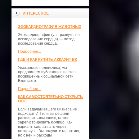
ИНТЕРЕСНОЕ
ЭХОКАРДИОГРАФИЯ ЖИВОТНЫХ
Эхокардиография (ультразвуковое
исследование сердца) — метод
исследования сердца,
Подробнее...
ГДЕ И КАК КУПИТЬ АККАУНТ ВК
Уважаемые подписчики, мы
продолжаем публикацию постов,
посвященных социальной сети
Вконтакте.
Подробнее...
КАК САМОСТОЯТЕЛЬНО ОТКРЫТЬ
ООО
Если задачам вашего бизнеса не
подходит ИП или вы решили
расширять компанию, можно
зарегистрировать юрлицо. Как
вариант, сделать это через
нотариуса. Вы получите гарантию,
но с ней и расходы