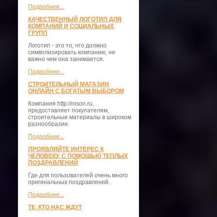
Подробнее...
КАЧЕСТВЕННЫЙ ЛОГОТИП ДЛЯ
КОМПАНИЙ И СОЦИАЛЬНЫХ
ГРУПП
Логотип - это то, что должно
символизировать компанию, не
важно чем она занимается.
Подробнее...
СТРОИТЕЛЬНЫЙ МАГАЗИН
ОНЛАЙН С БОГАТЫМ ВЫБОРОМ
Компания http://nison.ru,
предоставляет покупателям,
строительные материалы в широком
разнообразии.
Подробнее...
ПРОЯВЛЯЙТЕ ИНТЕРЕС К
ЧЕЛОВЕКУ, С ПОМОЩЬЮ ТЕПЛЫХ
ПОЗДРАВЛЕНИЙ
Где для пользователей очень много
оригинальных поздравлений.
Подробнее...
ТЕ, КТО НАС ЖДУТ