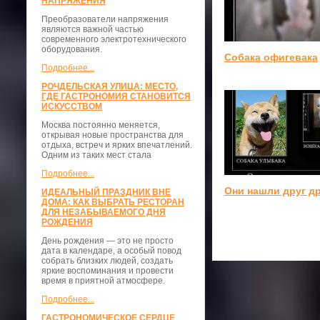
НАПРЯЖЕНИЯ
Преобразователи напряжения
являются важной частью
современного электротехнического
оборудования.
Собака офигевака
Подробнее...
РОЧДЕЛЬСКАЯ УЛИЦА: МЕСТО,
ГДЕ ГАСТРОНОМИЯ СТАНОВИТСЯ
ИСКУССТВОМ
Москва постоянно меняется,
открывая новые пространства для
отдыха, встреч и ярких впечатлений.
Одним из таких мест стала
Подробнее...
Они нашли друг др
ИДЕАЛЬНЫЙ ПРАЗДНИК ВНЕ
ДОМА: КАК ВЫБРАТЬ РЕСТОРАН
ДЛЯ НЕЗАБЫВАЕМОГО ДНЯ
РОЖДЕНИЯ
День рождения — это не просто
дата в календаре, а особый повод
собрать близких людей, создать
яркие воспоминания и провести
время в приятной атмосфере.
Подробнее...
ГАСТРОНОМИЧЕСКОЕ СЕРДЦЕ