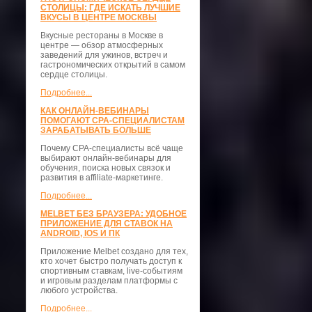
СТОЛИЦЫ: ГДЕ ИСКАТЬ ЛУЧШИЕ
ВКУСЫ В ЦЕНТРЕ МОСКВЫ
Вкусные рестораны в Москве в
центре — обзор атмосферных
заведений для ужинов, встреч и
гастрономических открытий в самом
сердце столицы.
Подробнее...
КАК ОНЛАЙН-ВЕБИНАРЫ
ПОМОГАЮТ CPA-СПЕЦИАЛИСТАМ
ЗАРАБАТЫВАТЬ БОЛЬШЕ
Почему CPA-специалисты всё чаще
выбирают онлайн-вебинары для
обучения, поиска новых связок и
развития в affiliate-маркетинге.
Подробнее...
MELBET БЕЗ БРАУЗЕРА: УДОБНОЕ
ПРИЛОЖЕНИЕ ДЛЯ СТАВОК НА
ANDROID, IOS И ПК
Приложение Melbet создано для тех,
кто хочет быстро получать доступ к
спортивным ставкам, live-событиям
и игровым разделам платформы с
любого устройства.
Подробнее...