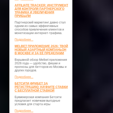
AFFILIATE TRACKER: ИНСТРУМЕНТ
ДЛЯ КОНТРОЛЯ ПАРТНЕРСКОГО
ТРАФИКА И УВЕЛИЧЕНИЯ
ПРИБЫЛИ
Партнерский маркетинг давно стал
одним из самых эффективных
способов привлечения клиентов и
монетизации интернет-трафика.
Подробнее...
MELBET ПРИЛОЖЕНИЕ 2026: ТВОЙ
НОВЫЙ АЗАРТНЫЙ КОМПАНЬОН
В МОСКВЕ И ЗА ЕЁ ПРЕДЕЛАМИ
Взрывной обзор Melbet приложения
2026 года — удобство, фишки и
прогнозы для бетторов из Москвы и
других городов.
Подробнее...
БЕТСИТИ ФРИБЕТ ЗА
РЕГИСТРАЦИЮ: НАЧНИТЕ СТАВКИ
С БЕСПЛАТНОЙ СТАВКОЙ
Букмекерская компания Бетсити
предлагает новичкам выгодные
условия для старта игры
Подробнее...