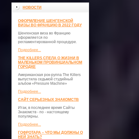
НОВОСТИ
ОФОРМЛЕНИЕ ШЕНГЕНСКОЙ
ВИЗЫ ВО ФРАНЦИЮ В 2022 ГОДУ
Шенгенская виза во Францию
оформляется по
регламентированной процедуре.
Подробнее...
THE KILLERS СПЕЛА О ЖИЗНИ В
МАЛЕНЬКОМ ПРОВИНЦИАЛЬНОМ
ГОРОДКЕ
Американская рок-руппа The Killers
выпустила седьмой студийный
альбом «Pressure Machine»
Подробнее...
САЙТ СЕРЬЕЗНЫХ ЗНАКОМСТВ
Итак, в последнее время Сайты
Знакомств - по - настоящему
популярны.
Подробнее...
ГОФРОТАРА – ЧТО МЫ ДОЛЖНЫ О
НЕЙ ЗНАТЬ?