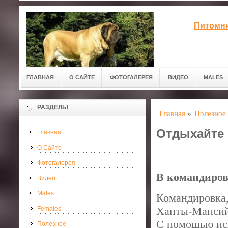
Питомни
ГЛАВНАЯ
О САЙТЕ
ФОТОГАЛЕРЕЯ
ВИДЕО
MALES
РАЗДЕЛЫ
Главная
»
Полезное
Отдыхайте 
Главная
О Сайте
Фотогалерея
В командиров
Видео
Males
Командировка,
Ханты-Мансийс
Females
С помощью исп
Полезное