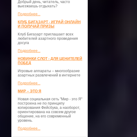
Добрый день, читатель, часто
выезжаешь отдыхать?
Подробнее...
КЛУБ БИГАЗАРТ - ИГРАЙ ОНЛАЙН
И ПОЛУЧАЙ ПРИЗЫ
Клуб Бигазарт приглашает всех
любителей азартного проведения
досуга
Подробнее...
НОВИНКИ СЛОТ - ДЛЯ ЦЕНИТЕЛЕЙ
ПОБЕД
Игровые аппараты – многообразие
азартных развлечений в интернете
Подробнее...
МИР – ЭТО Я
Новая социальная сеть "Мир - это Я"
построена не по принципу
копирования Фейсбука, а наоборот,
ориентирована на совсем другое
общение, на его современный
уровень.
Подробнее...