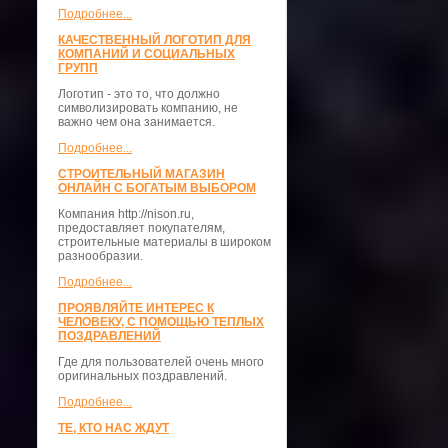
Подробнее...
КАЧЕСТВЕННЫЙ ЛОГОТИП ДЛЯ
КОМПАНИЙ И СОЦИАЛЬНЫХ
ГРУПП
Логотип - это то, что должно
символизировать компанию, не
важно чем она занимается.
Подробнее...
СТРОИТЕЛЬНЫЙ МАГАЗИН
ОНЛАЙН С БОГАТЫМ ВЫБОРОМ
Компания http://nison.ru,
предоставляет покупателям,
строительные материалы в широком
разнообразии.
Подробнее...
ПРОЯВЛЯЙТЕ ИНТЕРЕС К
ЧЕЛОВЕКУ, С ПОМОЩЬЮ ТЕПЛЫХ
ПОЗДРАВЛЕНИЙ
Где для пользователей очень много
оригинальных поздравлений.
Подробнее...
ТЕ, КТО НАС ЖДУТ