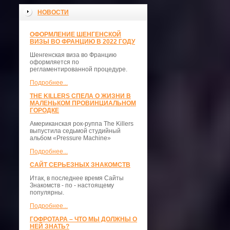
НОВОСТИ
ОФОРМЛЕНИЕ ШЕНГЕНСКОЙ
ВИЗЫ ВО ФРАНЦИЮ В 2022 ГОДУ
Шенгенская виза во Францию
оформляется по
регламентированной процедуре.
Подробнее...
THE KILLERS СПЕЛА О ЖИЗНИ В
МАЛЕНЬКОМ ПРОВИНЦИАЛЬНОМ
ГОРОДКЕ
Американская рок-руппа The Killers
выпустила седьмой студийный
альбом «Pressure Machine»
Подробнее...
САЙТ СЕРЬЕЗНЫХ ЗНАКОМСТВ
Итак, в последнее время Сайты
Знакомств - по - настоящему
популярны.
Подробнее...
ГОФРОТАРА – ЧТО МЫ ДОЛЖНЫ О
НЕЙ ЗНАТЬ?