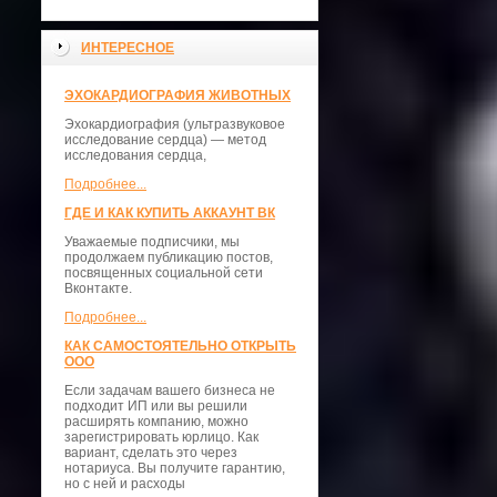
ИНТЕРЕСНОЕ
ЭХОКАРДИОГРАФИЯ ЖИВОТНЫХ
Эхокардиография (ультразвуковое
исследование сердца) — метод
исследования сердца,
Подробнее...
ГДЕ И КАК КУПИТЬ АККАУНТ ВК
Уважаемые подписчики, мы
продолжаем публикацию постов,
посвященных социальной сети
Вконтакте.
Подробнее...
КАК САМОСТОЯТЕЛЬНО ОТКРЫТЬ
ООО
Если задачам вашего бизнеса не
подходит ИП или вы решили
расширять компанию, можно
зарегистрировать юрлицо. Как
вариант, сделать это через
нотариуса. Вы получите гарантию,
но с ней и расходы