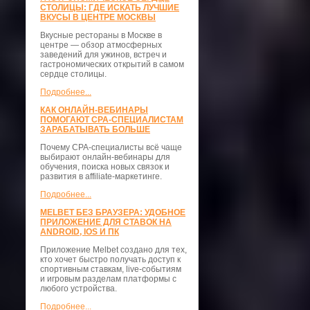
СТОЛИЦЫ: ГДЕ ИСКАТЬ ЛУЧШИЕ
ВКУСЫ В ЦЕНТРЕ МОСКВЫ
Вкусные рестораны в Москве в
центре — обзор атмосферных
заведений для ужинов, встреч и
гастрономических открытий в самом
сердце столицы.
Подробнее...
КАК ОНЛАЙН-ВЕБИНАРЫ
ПОМОГАЮТ CPA-СПЕЦИАЛИСТАМ
ЗАРАБАТЫВАТЬ БОЛЬШЕ
Почему CPA-специалисты всё чаще
выбирают онлайн-вебинары для
обучения, поиска новых связок и
развития в affiliate-маркетинге.
Подробнее...
MELBET БЕЗ БРАУЗЕРА: УДОБНОЕ
ПРИЛОЖЕНИЕ ДЛЯ СТАВОК НА
ANDROID, IOS И ПК
Приложение Melbet создано для тех,
кто хочет быстро получать доступ к
спортивным ставкам, live-событиям
и игровым разделам платформы с
любого устройства.
Подробнее...