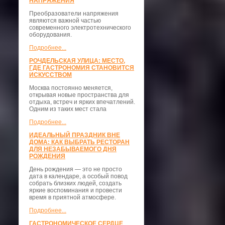
НАПРЯЖЕНИЯ
Преобразователи напряжения
являются важной частью
современного электротехнического
оборудования.
Подробнее...
РОЧДЕЛЬСКАЯ УЛИЦА: МЕСТО,
ГДЕ ГАСТРОНОМИЯ СТАНОВИТСЯ
ИСКУССТВОМ
Москва постоянно меняется,
открывая новые пространства для
отдыха, встреч и ярких впечатлений.
Одним из таких мест стала
Подробнее...
ИДЕАЛЬНЫЙ ПРАЗДНИК ВНЕ
ДОМА: КАК ВЫБРАТЬ РЕСТОРАН
ДЛЯ НЕЗАБЫВАЕМОГО ДНЯ
РОЖДЕНИЯ
День рождения — это не просто
дата в календаре, а особый повод
собрать близких людей, создать
яркие воспоминания и провести
время в приятной атмосфере.
Подробнее...
ГАСТРОНОМИЧЕСКОЕ СЕРДЦЕ