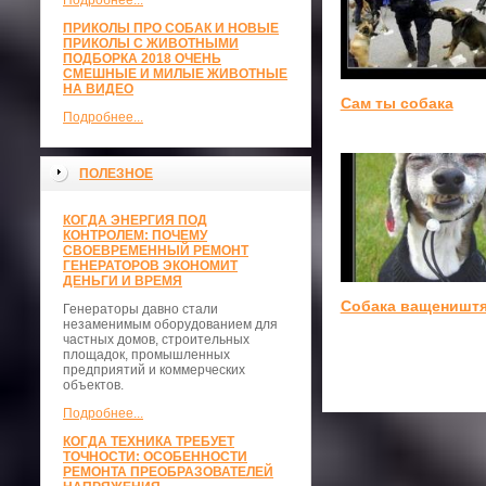
Подробнее...
ПРИКОЛЫ ПРО СОБАК И НОВЫЕ
ПРИКОЛЫ С ЖИВОТНЫМИ
ПОДБОРКА 2018 ОЧЕНЬ
СМЕШНЫЕ И МИЛЫЕ ЖИВОТНЫЕ
НА ВИДЕО
Сам ты собака
Подробнее...
ПОЛЕЗНОЕ
КОГДА ЭНЕРГИЯ ПОД
КОНТРОЛЕМ: ПОЧЕМУ
СВОЕВРЕМЕННЫЙ РЕМОНТ
ГЕНЕРАТОРОВ ЭКОНОМИТ
ДЕНЬГИ И ВРЕМЯ
Собака ващеништя
Генераторы давно стали
незаменимым оборудованием для
частных домов, строительных
площадок, промышленных
предприятий и коммерческих
объектов.
Подробнее...
КОГДА ТЕХНИКА ТРЕБУЕТ
ТОЧНОСТИ: ОСОБЕННОСТИ
РЕМОНТА ПРЕОБРАЗОВАТЕЛЕЙ