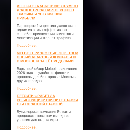
AFFILIATE TRACKER: ИНСТРУМЕНТ
ДЛЯ КОНТРОЛЯ ПАРТНЕРСКОГО
ТРАФИКА И УВЕЛИЧЕНИЯ
ПРИБЫЛИ
Партнерский маркетинг давно стал
одним из самых эффективных
способов привлечения клиентов и
монетизации интернет-трафика.
Подробнее...
MELBET ПРИЛОЖЕНИЕ 2026: ТВОЙ
НОВЫЙ АЗАРТНЫЙ КОМПАНЬОН
В МОСКВЕ И ЗА ЕЁ ПРЕДЕЛАМИ
Взрывной обзор Melbet приложения
2026 года — удобство, фишки и
прогнозы для бетторов из Москвы и
других городов.
Подробнее...
БЕТСИТИ ФРИБЕТ ЗА
РЕГИСТРАЦИЮ: НАЧНИТЕ СТАВКИ
С БЕСПЛАТНОЙ СТАВКОЙ
Букмекерская компания Бетсити
предлагает новичкам выгодные
условия для старта игры
Подробнее...