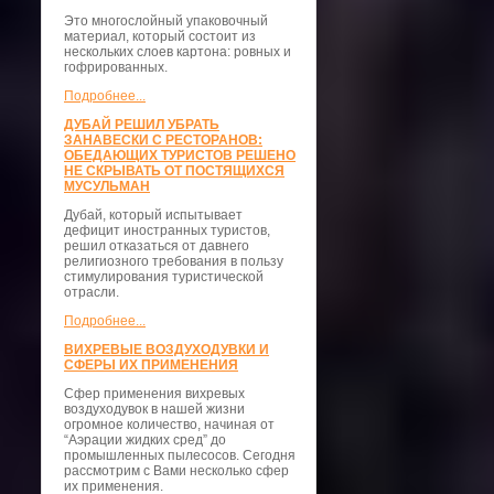
Это многослойный упаковочный
материал, который состоит из
нескольких слоев картона: ровных и
гофрированных.
Подробнее...
ДУБАЙ РЕШИЛ УБРАТЬ
ЗАНАВЕСКИ С РЕСТОРАНОВ:
ОБЕДАЮЩИХ ТУРИСТОВ РЕШЕНО
НЕ СКРЫВАТЬ ОТ ПОСТЯЩИХСЯ
МУСУЛЬМАН
Дубай, который испытывает
дефицит иностранных туристов,
решил отказаться от давнего
религиозного требования в пользу
стимулирования туристической
отрасли.
Подробнее...
ВИХРЕВЫЕ ВОЗДУХОДУВКИ И
СФЕРЫ ИХ ПРИМЕНЕНИЯ
Сфер применения вихревых
воздуходувок в нашей жизни
огромное количество, начиная от
“Аэрации жидких сред” до
промышленных пылесосов. Сегодня
рассмотрим с Вами несколько сфер
их применения.