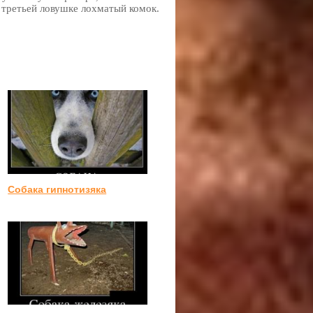
 третьей ловушке лохматый комок.
Собака гипнотизяка