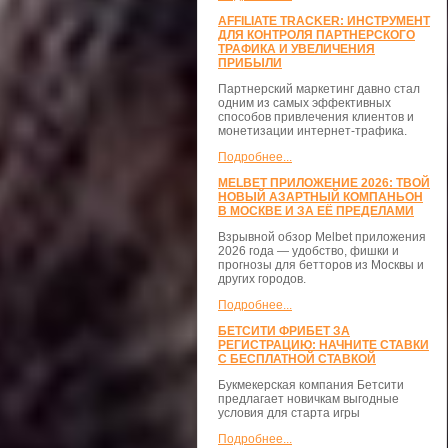
AFFILIATE TRACKER: ИНСТРУМЕНТ
ДЛЯ КОНТРОЛЯ ПАРТНЕРСКОГО
ТРАФИКА И УВЕЛИЧЕНИЯ
ПРИБЫЛИ
Партнерский маркетинг давно стал
одним из самых эффективных
способов привлечения клиентов и
монетизации интернет-трафика.
Подробнее...
MELBET ПРИЛОЖЕНИЕ 2026: ТВОЙ
НОВЫЙ АЗАРТНЫЙ КОМПАНЬОН
В МОСКВЕ И ЗА ЕЁ ПРЕДЕЛАМИ
Взрывной обзор Melbet приложения
2026 года — удобство, фишки и
прогнозы для бетторов из Москвы и
других городов.
Подробнее...
БЕТСИТИ ФРИБЕТ ЗА
РЕГИСТРАЦИЮ: НАЧНИТЕ СТАВКИ
С БЕСПЛАТНОЙ СТАВКОЙ
Букмекерская компания Бетсити
предлагает новичкам выгодные
условия для старта игры
Подробнее...