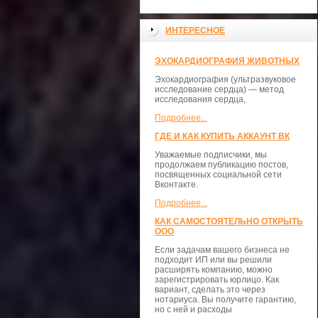
ИНТЕРЕСНОЕ
ЭХОКАРДИОГРАФИЯ ЖИВОТНЫХ
Эхокардиография (ультразвуковое
исследование сердца) — метод
исследования сердца,
Подробнее...
ГДЕ И КАК КУПИТЬ АККАУНТ ВК
Уважаемые подписчики, мы
продолжаем публикацию постов,
посвященных социальной сети
Вконтакте.
Подробнее...
КАК САМОСТОЯТЕЛЬНО ОТКРЫТЬ
ООО
Если задачам вашего бизнеса не
подходит ИП или вы решили
расширять компанию, можно
зарегистрировать юрлицо. Как
вариант, сделать это через
нотариуса. Вы получите гарантию,
но с ней и расходы