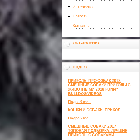
Интересное
Новости
Контакты
ОБЪЯВЛЕНИЯ
ВИДЕО
ПРИКОЛЫ ПРО СОБАК 2018
СМЕШНЫЕ СОБАКИ ПРИКОЛЫ С
ЖИВОТНЫМИ 2018 FUNNY
BULLDOG VIDEOS
Подробнее...
КОШКИ И СОБАКИ. ПРИКОЛ
Подробнее...
СМЕШНЫЕ СОБАКИ 2017
ТОПОВАЯ ПОДБОРКА. ЛУЧШИЕ
ПРИКОЛЫ С СОБАКАМИ