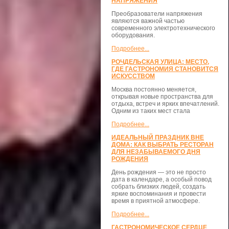
НАПРЯЖЕНИЯ
Преобразователи напряжения
являются важной частью
современного электротехнического
оборудования.
Подробнее...
РОЧДЕЛЬСКАЯ УЛИЦА: МЕСТО,
ГДЕ ГАСТРОНОМИЯ СТАНОВИТСЯ
ИСКУССТВОМ
Москва постоянно меняется,
открывая новые пространства для
отдыха, встреч и ярких впечатлений.
Одним из таких мест стала
Подробнее...
ИДЕАЛЬНЫЙ ПРАЗДНИК ВНЕ
ДОМА: КАК ВЫБРАТЬ РЕСТОРАН
ДЛЯ НЕЗАБЫВАЕМОГО ДНЯ
РОЖДЕНИЯ
День рождения — это не просто
дата в календаре, а особый повод
собрать близких людей, создать
яркие воспоминания и провести
время в приятной атмосфере.
Подробнее...
ГАСТРОНОМИЧЕСКОЕ СЕРДЦЕ