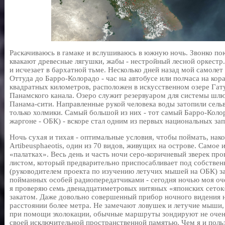
Раскачиваюсь в гамаке и вслушиваюсь в южную ночь. Звонко пою
квакают древесные лягушки, жабы - нестройный лесной оркестр
и исчезает в бархатной тьме. Несколько дней назад мой самолет
Оттуда до Барро-Колорадо - час на автобусе или полчаса на кор
квадратных километров, расположен в искусственном озере Гату
Панамского канала. Озеро служит резервуаром для системы шлю
Панама-сити. Направленные рукой человека воды затопили сельв
только холмики. Самый большой из них - тот самый Барро-Кол
жаргоне - ОБК) - вскоре стал одним из первых национальных за
Ночь сухая и тихая - оптимальные условия, чтобы поймать, на
Artibeusphaeotis, один из 70 видов, живущих на острове. Самое 
«палатках». Весь день и часть ночи серо-коричневый зверек пр
листом, который предварительно приспосабливает под собствен
(руководителем проекта по изучению летучих мышей на ОБК) з
пойманных особей радиопередатчиками - сегодня ночью моя оч
я проверяю семь двенадцатиметровых нитяных «японских сеток
закатом. Даже довольно совершенный прибор ночного видения н
расстоянии более метра. Не замечают ловушек и летучие мыши,
при помощи эхолокации, обычные маршруты зондируют не очень
своей исключительной пространственной памятью. Чем я и поль