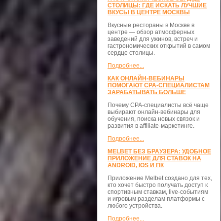
СТОЛИЦЫ: ГДЕ ИСКАТЬ ЛУЧШИЕ
ВКУСЫ В ЦЕНТРЕ МОСКВЫ
Вкусные рестораны в Москве в
центре — обзор атмосферных
заведений для ужинов, встреч и
гастрономических открытий в самом
сердце столицы.
Подробнее...
КАК ОНЛАЙН-ВЕБИНАРЫ
ПОМОГАЮТ CPA-СПЕЦИАЛИСТАМ
ЗАРАБАТЫВАТЬ БОЛЬШЕ
Почему CPA-специалисты всё чаще
выбирают онлайн-вебинары для
обучения, поиска новых связок и
развития в affiliate-маркетинге.
Подробнее...
MELBET БЕЗ БРАУЗЕРА: УДОБНОЕ
ПРИЛОЖЕНИЕ ДЛЯ СТАВОК НА
ANDROID, IOS И ПК
Приложение Melbet создано для тех,
кто хочет быстро получать доступ к
спортивным ставкам, live-событиям
и игровым разделам платформы с
любого устройства.
Подробнее...