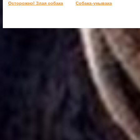
Осторожно! Злая собака
Собака-унывака