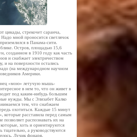
т цикады, стрекочет саранча,
. Надо мной проносится светлячок
 приземлился в Панама-сити.
аблике. Остров, площадью 15,6
н, созданном в 1910 году как часть
зов и снабжает электричеством
у, и на поверхности остались
орадо (на международном научном
поведников Америки.
конец «мою» летучую мышь-
интересное в нем то, что он живет в
оводит под каким-нибудь большим
ные нужды. Мы с Элизабет Калко
анимаемся тем, что снабжаем
ередь охотиться. Каждые 15 минут
», которые расставила перед самым
е позволяет распознавать их на
 которые, хоть и ориентируются
 тщательно, а руководствуются
зуюсь. Лучик фонаря,