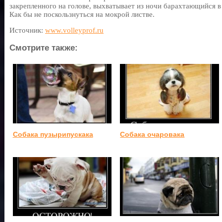
закрепленного на голове, выхватывает из ночи барахтающийся в
Как бы не поскользнуться на мокрой листве.
Источник:
www.volleyprof.ru
Смотрите также:
Собака пузырипускака
Собака очаровака