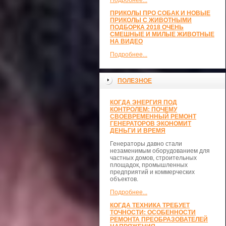
Подробнее...
ПРИКОЛЫ ПРО СОБАК И НОВЫЕ
ПРИКОЛЫ С ЖИВОТНЫМИ
ПОДБОРКА 2018 ОЧЕНЬ
СМЕШНЫЕ И МИЛЫЕ ЖИВОТНЫЕ
НА ВИДЕО
Подробнее...
ПОЛЕЗНОЕ
КОГДА ЭНЕРГИЯ ПОД
КОНТРОЛЕМ: ПОЧЕМУ
СВОЕВРЕМЕННЫЙ РЕМОНТ
ГЕНЕРАТОРОВ ЭКОНОМИТ
ДЕНЬГИ И ВРЕМЯ
Генераторы давно стали
незаменимым оборудованием для
частных домов, строительных
площадок, промышленных
предприятий и коммерческих
объектов.
Подробнее...
КОГДА ТЕХНИКА ТРЕБУЕТ
ТОЧНОСТИ: ОСОБЕННОСТИ
РЕМОНТА ПРЕОБРАЗОВАТЕЛЕЙ