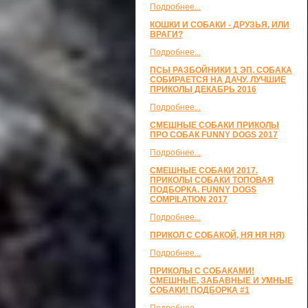
Подробнее...
КОШКИ И СОБАКИ - ДРУЗЬЯ, ИЛИ
ВРАГИ?
Подробнее...
ПСЫ РАЗБОЙНИКИ 1 ЭП. СОБАКА
СОБИРАЕТСЯ НА ДАЧУ. ЛУЧШИЕ
ПРИКОЛЫ ДЕКАБРЬ 2016
Подробнее...
СМЕШНЫЕ СОБАКИ ПРИКОЛЫ
ПРО СОБАК FUNNY DOGS 2017
Подробнее...
СМЕШНЫЕ СОБАКИ 2017.
ПРИКОЛЫ СОБАКИ ТОПОВАЯ
ПОДБОРКА. FUNNY DOGS
COMPILATION 2017
Подробнее...
ПРИКОЛ С СОБАКОЙ, НЯ НЯ НЯ)
Подробнее...
ПРИКОЛЫ С СОБАКАМИ!
СМЕШНЫЕ, ЗАБАВНЫЕ И УМНЫЕ
СОБАКИ! ПОДБОРКА #1