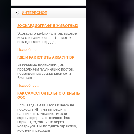
ИНТЕРЕСНОЕ
ЭХОКАРДИОГРАФИЯ ЖИВОТНЫХ
Эхокардиография (ультразвуковое
исследование сердца) — метод
исследования сердца,
Подробнее...
ГДЕ И КАК КУПИТЬ АККАУНТ ВК
Уважаемые подписчики, мы
продолжаем публикацию постов,
посвященных социальной сети
Вконтакте.
Подробнее...
КАК САМОСТОЯТЕЛЬНО ОТКРЫТЬ
ООО
Если задачам вашего бизнеса не
подходит ИП или вы решили
расширять компанию, можно
зарегистрировать юрлицо. Как
вариант, сделать это через
нотариуса. Вы получите гарантию,
но с ней и расходы