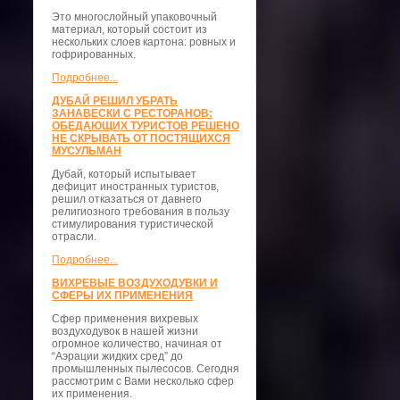
Это многослойный упаковочный
материал, который состоит из
нескольких слоев картона: ровных и
гофрированных.
Подробнее...
ДУБАЙ РЕШИЛ УБРАТЬ
ЗАНАВЕСКИ С РЕСТОРАНОВ:
ОБЕДАЮЩИХ ТУРИСТОВ РЕШЕНО
НЕ СКРЫВАТЬ ОТ ПОСТЯЩИХСЯ
МУСУЛЬМАН
Дубай, который испытывает
дефицит иностранных туристов,
решил отказаться от давнего
религиозного требования в пользу
стимулирования туристической
отрасли.
Подробнее...
ВИХРЕВЫЕ ВОЗДУХОДУВКИ И
СФЕРЫ ИХ ПРИМЕНЕНИЯ
Сфер применения вихревых
воздуходувок в нашей жизни
огромное количество, начиная от
“Аэрации жидких сред” до
промышленных пылесосов. Сегодня
рассмотрим с Вами несколько сфер
их применения.