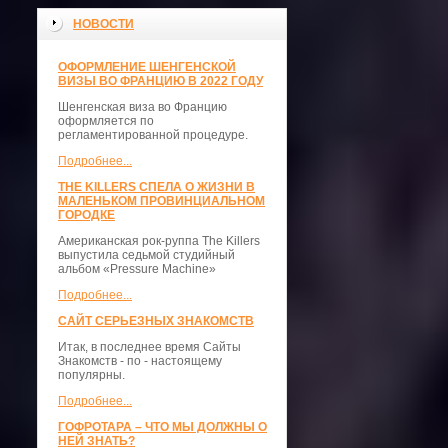
НОВОСТИ
ОФОРМЛЕНИЕ ШЕНГЕНСКОЙ
ВИЗЫ ВО ФРАНЦИЮ В 2022 ГОДУ
Шенгенская виза во Францию
оформляется по
регламентированной процедуре.
Подробнее...
THE KILLERS СПЕЛА О ЖИЗНИ В
МАЛЕНЬКОМ ПРОВИНЦИАЛЬНОМ
ГОРОДКЕ
Американская рок-руппа The Killers
выпустила седьмой студийный
альбом «Pressure Machine»
Подробнее...
САЙТ СЕРЬЕЗНЫХ ЗНАКОМСТВ
Итак, в последнее время Сайты
Знакомств - по - настоящему
популярны.
Подробнее...
ГОФРОТАРА – ЧТО МЫ ДОЛЖНЫ О
НЕЙ ЗНАТЬ?