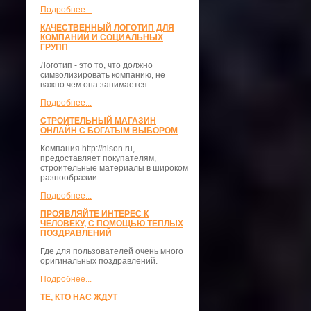
Подробнее...
КАЧЕСТВЕННЫЙ ЛОГОТИП ДЛЯ
КОМПАНИЙ И СОЦИАЛЬНЫХ
ГРУПП
Логотип - это то, что должно
символизировать компанию, не
важно чем она занимается.
Подробнее...
СТРОИТЕЛЬНЫЙ МАГАЗИН
ОНЛАЙН С БОГАТЫМ ВЫБОРОМ
Компания http://nison.ru,
предоставляет покупателям,
строительные материалы в широком
разнообразии.
Подробнее...
ПРОЯВЛЯЙТЕ ИНТЕРЕС К
ЧЕЛОВЕКУ, С ПОМОЩЬЮ ТЕПЛЫХ
ПОЗДРАВЛЕНИЙ
Где для пользователей очень много
оригинальных поздравлений.
Подробнее...
ТЕ, КТО НАС ЖДУТ