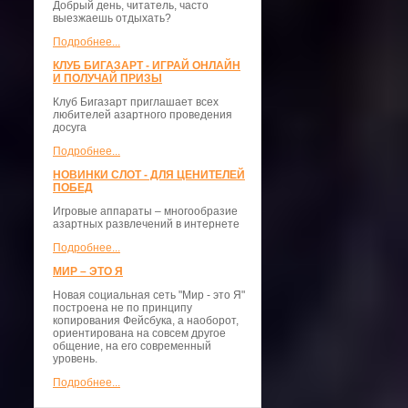
Добрый день, читатель, часто
выезжаешь отдыхать?
Подробнее...
КЛУБ БИГАЗАРТ - ИГРАЙ ОНЛАЙН
И ПОЛУЧАЙ ПРИЗЫ
Клуб Бигазарт приглашает всех
любителей азартного проведения
досуга
Подробнее...
НОВИНКИ СЛОТ - ДЛЯ ЦЕНИТЕЛЕЙ
ПОБЕД
Игровые аппараты – многообразие
азартных развлечений в интернете
Подробнее...
МИР – ЭТО Я
Новая социальная сеть "Мир - это Я"
построена не по принципу
копирования Фейсбука, а наоборот,
ориентирована на совсем другое
общение, на его современный
уровень.
Подробнее...