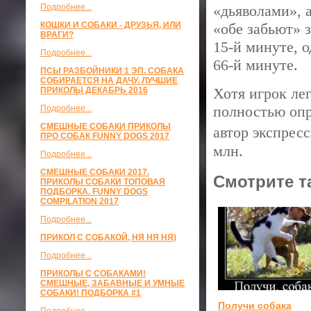
Подробнее...
«дьяволами», 
КОШКИ И СОБАКИ - ДРУЗЬЯ, ИЛИ
«обе забьют» з
ВРАГИ?
15-й минуте, 
Подробнее...
66-й минуте.
ПСЫ РАЗБОЙНИКИ 1 ЭП. СОБАКА
СОБИРАЕТСЯ НА ДАЧУ. ЛУЧШИЕ
Хотя игрок ле
ПРИКОЛЫ ДЕКАБРЬ 2016
полностью опр
Подробнее...
СМЕШНЫЕ СОБАКИ ПРИКОЛЫ
автор экспрес
ПРО СОБАК FUNNY DOGS 2017
млн.
Подробнее...
СМЕШНЫЕ СОБАКИ 2017.
Смотрите т
ПРИКОЛЫ СОБАКИ ТОПОВАЯ
ПОДБОРКА. FUNNY DOGS
COMPILATION 2017
Подробнее...
ПРИКОЛ С СОБАКОЙ, НЯ НЯ НЯ)
Подробнее...
ПРИКОЛЫ С СОБАКАМИ!
СМЕШНЫЕ, ЗАБАВНЫЕ И УМНЫЕ
СОБАКИ! ПОДБОРКА #1
Получи собака