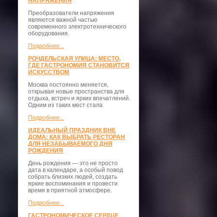
НАПРЯЖЕНИЯ
Преобразователи напряжения
являются важной частью
современного электротехнического
оборудования.
Подробнее...
РОЧДЕЛЬСКАЯ УЛИЦА: МЕСТО,
ГДЕ ГАСТРОНОМИЯ СТАНОВИТСЯ
ИСКУССТВОМ
Москва постоянно меняется,
открывая новые пространства для
отдыха, встреч и ярких впечатлений.
Одним из таких мест стала
Подробнее...
ИДЕАЛЬНЫЙ ПРАЗДНИК ВНЕ
ДОМА: КАК ВЫБРАТЬ РЕСТОРАН
ДЛЯ НЕЗАБЫВАЕМОГО ДНЯ
РОЖДЕНИЯ
День рождения — это не просто
дата в календаре, а особый повод
собрать близких людей, создать
яркие воспоминания и провести
время в приятной атмосфере.
Подробнее...
ГАСТРОНОМИЧЕСКОЕ СЕРДЦЕ