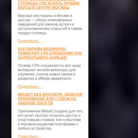
СТОЛИЦЫ: ГДЕ ИСКАТЬ ЛУЧШИЕ
ВКУСЫ В ЦЕНТРЕ МОСКВЫ
Вкусные рестораны в Москве в
центре — обзор атмосферных
заведений для ужинов, встреч и
гастрономических открытий в самом
сердце столицы.
Подробнее...
КАК ОНЛАЙН-ВЕБИНАРЫ
ПОМОГАЮТ CPA-СПЕЦИАЛИСТАМ
ЗАРАБАТЫВАТЬ БОЛЬШЕ
Почему CPA-специалисты всё чаще
выбирают онлайн-вебинары для
обучения, поиска новых связок и
развития в affiliate-маркетинге.
Подробнее...
MELBET БЕЗ БРАУЗЕРА: УДОБНОЕ
ПРИЛОЖЕНИЕ ДЛЯ СТАВОК НА
ANDROID, IOS И ПК
Приложение Melbet создано для тех,
кто хочет быстро получать доступ к
спортивным ставкам, live-событиям
и игровым разделам платформы с
любого устройства.
Подробнее...