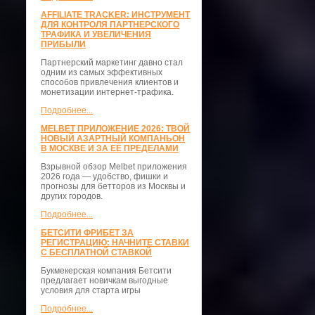
AFFILIATE TRACKER: ИНСТРУМЕНТ
ДЛЯ КОНТРОЛЯ ПАРТНЕРСКОГО
ТРАФИКА И УВЕЛИЧЕНИЯ
ПРИБЫЛИ
Партнерский маркетинг давно стал
одним из самых эффективных
способов привлечения клиентов и
монетизации интернет-трафика.
Подробнее...
MELBET ПРИЛОЖЕНИЕ 2026: ТВОЙ
НОВЫЙ АЗАРТНЫЙ КОМПАНЬОН
В МОСКВЕ И ЗА ЕЁ ПРЕДЕЛАМИ
Взрывной обзор Melbet приложения
2026 года — удобство, фишки и
прогнозы для бетторов из Москвы и
других городов.
Подробнее...
БЕТСИТИ ФРИБЕТ ЗА
РЕГИСТРАЦИЮ: НАЧНИТЕ СТАВКИ
С БЕСПЛАТНОЙ СТАВКОЙ
Букмекерская компания Бетсити
предлагает новичкам выгодные
условия для старта игры
Подробнее...