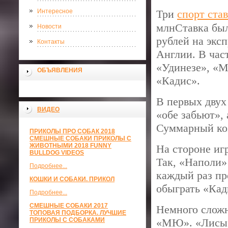
Интересное
Три
спорт ста
млнСтавка был
Новости
рублей на экс
Контакты
Англии. В час
«Удинезе», «
ОБЪЯВЛЕНИЯ
«Кадис».
В первых двух
ВИДЕО
«обе забьют», 
Суммарный коэ
ПРИКОЛЫ ПРО СОБАК 2018
СМЕШНЫЕ СОБАКИ ПРИКОЛЫ С
ЖИВОТНЫМИ 2018 FUNNY
На стороне иг
BULLDOG VIDEOS
Так, «Наполи»
Подробнее...
каждый раз пр
КОШКИ И СОБАКИ. ПРИКОЛ
обыграть «Кади
Подробнее...
СМЕШНЫЕ СОБАКИ 2017
Немного сложн
ТОПОВАЯ ПОДБОРКА. ЛУЧШИЕ
ПРИКОЛЫ С СОБАКАМИ
«МЮ». «Лисы» 