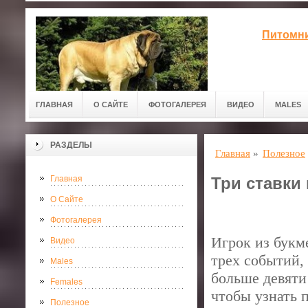
Питомни
ГЛАВНАЯ
О САЙТЕ
ФОТОГАЛЕРЕЯ
ВИДЕО
MALES
РАЗДЕЛЫ
Главная
»
Полезное
Главная
Три ставки
О Сайте
Фотогалерея
Игрок из букм
Видео
трех событий,
Males
больше девяти
Females
чтобы узнать 
Полезное