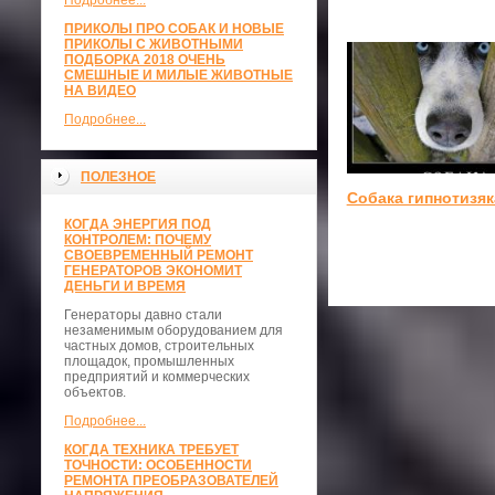
Подробнее...
ПРИКОЛЫ ПРО СОБАК И НОВЫЕ
ПРИКОЛЫ С ЖИВОТНЫМИ
ПОДБОРКА 2018 ОЧЕНЬ
СМЕШНЫЕ И МИЛЫЕ ЖИВОТНЫЕ
НА ВИДЕО
Подробнее...
ПОЛЕЗНОЕ
Собака гипнотизяк
КОГДА ЭНЕРГИЯ ПОД
КОНТРОЛЕМ: ПОЧЕМУ
СВОЕВРЕМЕННЫЙ РЕМОНТ
ГЕНЕРАТОРОВ ЭКОНОМИТ
ДЕНЬГИ И ВРЕМЯ
Генераторы давно стали
незаменимым оборудованием для
частных домов, строительных
площадок, промышленных
предприятий и коммерческих
объектов.
Подробнее...
КОГДА ТЕХНИКА ТРЕБУЕТ
ТОЧНОСТИ: ОСОБЕННОСТИ
РЕМОНТА ПРЕОБРАЗОВАТЕЛЕЙ