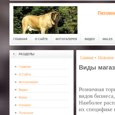
Питомни
ГЛАВНАЯ
О САЙТЕ
ФОТОГАЛЕРЕЯ
ВИДЕО
MALES
РАЗДЕЛЫ
Главная
»
Полезное
Виды магаз
Главная
О Сайте
Фотогалерея
Розничная тор
Видео
видов бизнеса
Males
Наиболее расп
Females
их специфике 
Полезное