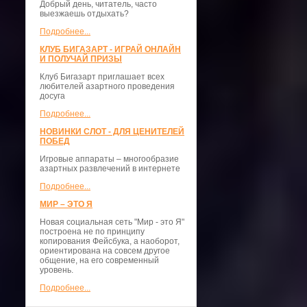
Добрый день, читатель, часто
выезжаешь отдыхать?
Подробнее...
КЛУБ БИГАЗАРТ - ИГРАЙ ОНЛАЙН
И ПОЛУЧАЙ ПРИЗЫ
Клуб Бигазарт приглашает всех
любителей азартного проведения
досуга
Подробнее...
НОВИНКИ СЛОТ - ДЛЯ ЦЕНИТЕЛЕЙ
ПОБЕД
Игровые аппараты – многообразие
азартных развлечений в интернете
Подробнее...
МИР – ЭТО Я
Новая социальная сеть "Мир - это Я"
построена не по принципу
копирования Фейсбука, а наоборот,
ориентирована на совсем другое
общение, на его современный
уровень.
Подробнее...