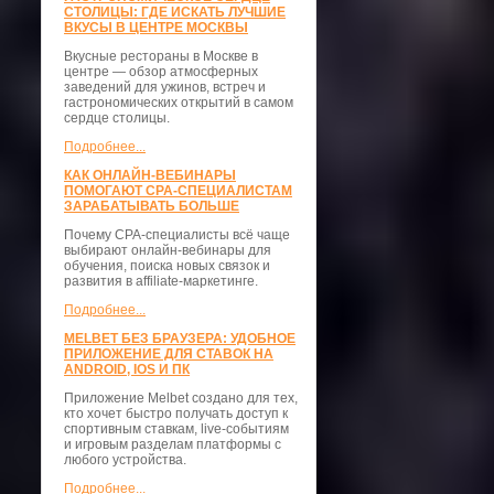
СТОЛИЦЫ: ГДЕ ИСКАТЬ ЛУЧШИЕ
ВКУСЫ В ЦЕНТРЕ МОСКВЫ
Вкусные рестораны в Москве в
центре — обзор атмосферных
заведений для ужинов, встреч и
гастрономических открытий в самом
сердце столицы.
Подробнее...
КАК ОНЛАЙН-ВЕБИНАРЫ
ПОМОГАЮТ CPA-СПЕЦИАЛИСТАМ
ЗАРАБАТЫВАТЬ БОЛЬШЕ
Почему CPA-специалисты всё чаще
выбирают онлайн-вебинары для
обучения, поиска новых связок и
развития в affiliate-маркетинге.
Подробнее...
MELBET БЕЗ БРАУЗЕРА: УДОБНОЕ
ПРИЛОЖЕНИЕ ДЛЯ СТАВОК НА
ANDROID, IOS И ПК
Приложение Melbet создано для тех,
кто хочет быстро получать доступ к
спортивным ставкам, live-событиям
и игровым разделам платформы с
любого устройства.
Подробнее...