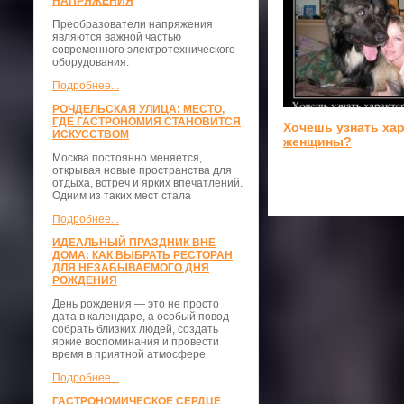
НАПРЯЖЕНИЯ
Преобразователи напряжения
являются важной частью
современного электротехнического
оборудования.
Подробнее...
РОЧДЕЛЬСКАЯ УЛИЦА: МЕСТО,
ГДЕ ГАСТРОНОМИЯ СТАНОВИТСЯ
Хочешь узнать ха
ИСКУССТВОМ
женщины?
Москва постоянно меняется,
открывая новые пространства для
отдыха, встреч и ярких впечатлений.
Одним из таких мест стала
Подробнее...
ИДЕАЛЬНЫЙ ПРАЗДНИК ВНЕ
ДОМА: КАК ВЫБРАТЬ РЕСТОРАН
ДЛЯ НЕЗАБЫВАЕМОГО ДНЯ
РОЖДЕНИЯ
День рождения — это не просто
дата в календаре, а особый повод
собрать близких людей, создать
яркие воспоминания и провести
время в приятной атмосфере.
Подробнее...
ГАСТРОНОМИЧЕСКОЕ СЕРДЦЕ