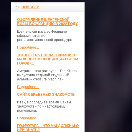
НОВОСТИ
ОФОРМЛЕНИЕ ШЕНГЕНСКОЙ
ВИЗЫ ВО ФРАНЦИЮ В 2022 ГОДУ
Шенгенская виза во Францию
оформляется по
регламентированной процедуре.
Подробнее...
THE KILLERS СПЕЛА О ЖИЗНИ В
МАЛЕНЬКОМ ПРОВИНЦИАЛЬНОМ
ГОРОДКЕ
Американская рок-руппа The Killers
выпустила седьмой студийный
альбом «Pressure Machine»
Подробнее...
САЙТ СЕРЬЕЗНЫХ ЗНАКОМСТВ
Итак, в последнее время Сайты
Знакомств - по - настоящему
популярны.
Подробнее...
ГОФРОТАРА – ЧТО МЫ ДОЛЖНЫ О
НЕЙ ЗНАТЬ?