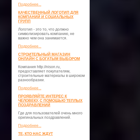
Подробнее...
КАЧЕСТВЕННЫЙ ЛОГОТИП ДЛЯ
КОМПАНИЙ И СОЦИАЛЬНЫХ
ГРУПП
Логотип - это то, что должно
символизировать компанию, не
важно чем она занимается.
Подробнее...
СТРОИТЕЛЬНЫЙ МАГАЗИН
ОНЛАЙН С БОГАТЫМ ВЫБОРОМ
Компания http://nison.ru,
предоставляет покупателям,
строительные материалы в широком
разнообразии.
Подробнее...
ПРОЯВЛЯЙТЕ ИНТЕРЕС К
ЧЕЛОВЕКУ, С ПОМОЩЬЮ ТЕПЛЫХ
ПОЗДРАВЛЕНИЙ
Где для пользователей очень много
оригинальных поздравлений.
Подробнее...
ТЕ, КТО НАС ЖДУТ