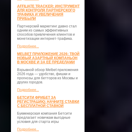
AFFILIATE TRACKER: ИНСТРУМЕНТ
ДЛЯ КОНТРОЛЯ ПАРТНЕРСКОГО
ТРАФИКА И УВЕЛИЧЕНИЯ
ПРИБЫЛИ
Партнерский маркетинг давно стал
одним из самых эффективных
способов привлечения клиентов и
монетизации интернет-трафика.
Подробнее...
MELBET ПРИЛОЖЕНИЕ 2026: ТВОЙ
НОВЫЙ АЗАРТНЫЙ КОМПАНЬОН
В МОСКВЕ И ЗА ЕЁ ПРЕДЕЛАМИ
Взрывной обзор Melbet приложения
2026 года — удобство, фишки и
прогнозы для бетторов из Москвы и
других городов.
Подробнее...
БЕТСИТИ ФРИБЕТ ЗА
РЕГИСТРАЦИЮ: НАЧНИТЕ СТАВКИ
С БЕСПЛАТНОЙ СТАВКОЙ
Букмекерская компания Бетсити
предлагает новичкам выгодные
условия для старта игры
Подробнее...