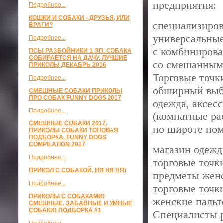
предприятия:
Подробнее...
КОШКИ И СОБАКИ - ДРУЗЬЯ, ИЛИ
специализиро
ВРАГИ?
универсальные
Подробнее...
с комбинирова
ПСЫ РАЗБОЙНИКИ 1 ЭП. СОБАКА
СОБИРАЕТСЯ НА ДАЧУ. ЛУЧШИЕ
со смешанным
ПРИКОЛЫ ДЕКАБРЬ 2016
Торговые точк
Подробнее...
обширный выбо
СМЕШНЫЕ СОБАКИ ПРИКОЛЫ
ПРО СОБАК FUNNY DOGS 2017
одежда, аксес
Подробнее...
(комнатные ра
СМЕШНЫЕ СОБАКИ 2017.
по широте ном
ПРИКОЛЫ СОБАКИ ТОПОВАЯ
ПОДБОРКА. FUNNY DOGS
COMPILATION 2017
магазин одежд
Подробнее...
торговые точк
ПРИКОЛ С СОБАКОЙ, НЯ НЯ НЯ)
предметы женс
Подробнее...
торговые точк
ПРИКОЛЫ С СОБАКАМИ!
женские пальт
СМЕШНЫЕ, ЗАБАВНЫЕ И УМНЫЕ
СОБАКИ! ПОДБОРКА #1
Специалисты р