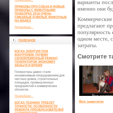
Подробнее...
варианты посл
ПРИКОЛЫ ПРО СОБАК И НОВЫЕ
именно они бу
ПРИКОЛЫ С ЖИВОТНЫМИ
ПОДБОРКА 2018 ОЧЕНЬ
СМЕШНЫЕ И МИЛЫЕ ЖИВОТНЫЕ
Коммерческие
НА ВИДЕО
предлагают п
Подробнее...
популярность 
одном месте, 
ПОЛЕЗНОЕ
затраты.
КОГДА ЭНЕРГИЯ ПОД
КОНТРОЛЕМ: ПОЧЕМУ
Смотрите т
СВОЕВРЕМЕННЫЙ РЕМОНТ
ГЕНЕРАТОРОВ ЭКОНОМИТ
ДЕНЬГИ И ВРЕМЯ
Генераторы давно стали
незаменимым оборудованием для
частных домов, строительных
площадок, промышленных
предприятий и коммерческих
объектов.
Подробнее...
Все заметили
КОГДА ТЕХНИКА ТРЕБУЕТ
ТОЧНОСТИ: ОСОБЕННОСТИ
РЕМОНТА ПРЕОБРАЗОВАТЕЛЕЙ