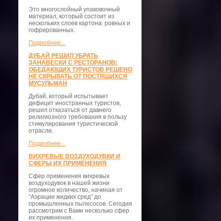
Это многослойный упаковочный
материал, который состоит из
нескольких слоев картона: ровных и
гофрированных.
Подробнее...
ДУБАЙ РЕШИЛ УБРАТЬ
ЗАНАВЕСКИ С РЕСТОРАНОВ:
ОБЕДАЮЩИХ ТУРИСТОВ РЕШЕНО
НЕ СКРЫВАТЬ ОТ ПОСТЯЩИХСЯ
МУСУЛЬМАН
Дубай, который испытывает
дефицит иностранных туристов,
решил отказаться от давнего
религиозного требования в пользу
стимулирования туристической
отрасли.
Подробнее...
ВИХРЕВЫЕ ВОЗДУХОДУВКИ И
СФЕРЫ ИХ ПРИМЕНЕНИЯ
Сфер применения вихревых
воздуходувок в нашей жизни
огромное количество, начиная от
“Аэрации жидких сред” до
промышленных пылесосов. Сегодня
рассмотрим с Вами несколько сфер
их применения.