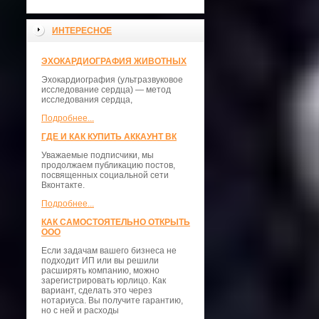
ИНТЕРЕСНОЕ
ЭХОКАРДИОГРАФИЯ ЖИВОТНЫХ
Эхокардиография (ультразвуковое
исследование сердца) — метод
исследования сердца,
Подробнее...
ГДЕ И КАК КУПИТЬ АККАУНТ ВК
Уважаемые подписчики, мы
продолжаем публикацию постов,
посвященных социальной сети
Вконтакте.
Подробнее...
КАК САМОСТОЯТЕЛЬНО ОТКРЫТЬ
ООО
Если задачам вашего бизнеса не
подходит ИП или вы решили
расширять компанию, можно
зарегистрировать юрлицо. Как
вариант, сделать это через
нотариуса. Вы получите гарантию,
но с ней и расходы