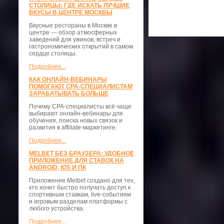
СТОЛИЦЫ: ГДЕ ИСКАТЬ ЛУЧШИЕ
ВКУСЫ В ЦЕНТРЕ МОСКВЫ
Вкусные рестораны в Москве в
центре — обзор атмосферных
заведений для ужинов, встреч и
гастрономических открытий в самом
сердце столицы.
Подробнее...
КАК ОНЛАЙН-ВЕБИНАРЫ
ПОМОГАЮТ CPA-СПЕЦИАЛИСТАМ
ЗАРАБАТЫВАТЬ БОЛЬШЕ
Почему CPA-специалисты всё чаще
выбирают онлайн-вебинары для
обучения, поиска новых связок и
развития в affiliate-маркетинге.
Подробнее...
MELBET БЕЗ БРАУЗЕРА: УДОБНОЕ
ПРИЛОЖЕНИЕ ДЛЯ СТАВОК НА
ANDROID, IOS И ПК
Приложение Melbet создано для тех,
кто хочет быстро получать доступ к
спортивным ставкам, live-событиям
и игровым разделам платформы с
любого устройства.
Подробнее...