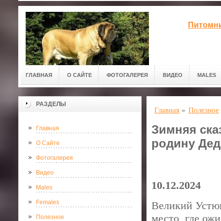
Питомни
ГЛАВНАЯ
О САЙТЕ
ФОТОГАЛЕРЕЯ
ВИДЕО
MALES
РАЗДЕЛЫ
Главная
»
Полезное
Зимняя ска
Главная
родину Дед
О Сайте
Фотогалерея
Видео
10.12.2024
Males
Females
Великий Устюг
место, где ожи
Полезное