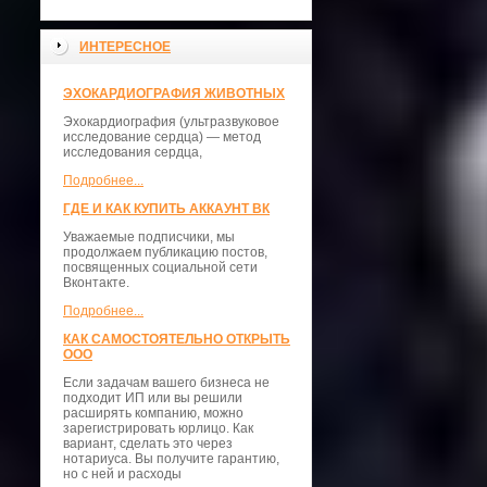
ИНТЕРЕСНОЕ
ЭХОКАРДИОГРАФИЯ ЖИВОТНЫХ
Эхокардиография (ультразвуковое
исследование сердца) — метод
исследования сердца,
Подробнее...
ГДЕ И КАК КУПИТЬ АККАУНТ ВК
Уважаемые подписчики, мы
продолжаем публикацию постов,
посвященных социальной сети
Вконтакте.
Подробнее...
КАК САМОСТОЯТЕЛЬНО ОТКРЫТЬ
ООО
Если задачам вашего бизнеса не
подходит ИП или вы решили
расширять компанию, можно
зарегистрировать юрлицо. Как
вариант, сделать это через
нотариуса. Вы получите гарантию,
но с ней и расходы