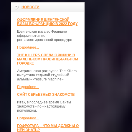
НОВОСТИ
ОФОРМЛЕНИЕ ШЕНГЕНСКОЙ
ВИЗЫ ВО ФРАНЦИЮ В 2022 ГОДУ
Шенгенская виза во Францию
оформляется по
регламентированной процедуре.
Подробнее...
THE KILLERS СПЕЛА О ЖИЗНИ В
МАЛЕНЬКОМ ПРОВИНЦИАЛЬНОМ
ГОРОДКЕ
Американская рок-руппа The Killers
выпустила седьмой студийный
альбом «Pressure Machine»
Подробнее...
САЙТ СЕРЬЕЗНЫХ ЗНАКОМСТВ
Итак, в последнее время Сайты
Знакомств - по - настоящему
популярны.
Подробнее...
ГОФРОТАРА – ЧТО МЫ ДОЛЖНЫ О
НЕЙ ЗНАТЬ?