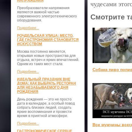
НАПРЯЖЕНИЯ
чудесами этого
Преобразователи напряжения
являются важной частью
Смотрите т
современного электротехнического
оборудования.
Подробнее...
РОЧДЕЛЬСКАЯ УЛИЦА: МЕСТО,
ГДЕ ГАСТРОНОМИЯ СТАНОВИТСЯ
ИСКУССТВОМ
Москва постоянно меняется,
открывая новые пространства для
отдыха, встреч и ярких впечатлений.
Одним из таких мест стала
Собака пиво попи
Подробнее...
ИДЕАЛЬНЫЙ ПРАЗДНИК ВНЕ
ДОМА: КАК ВЫБРАТЬ РЕСТОРАН
ДЛЯ НЕЗАБЫВАЕМОГО ДНЯ
РОЖДЕНИЯ
День рождения — это не просто
дата в календаре, а особый повод
собрать близких людей, создать
яркие воспоминания и провести
время в приятной атмосфере.
Подробнее...
Все мужчины всег
ГАСТРОНОМИЧЕСКОЕ СЕРДЦЕ