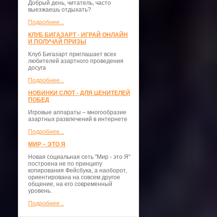
Добрый день, читатель, часто
выезжаешь отдыхать?
Подробнее...
КЛУБ БИГАЗАРТ - ИГРАЙ ОНЛАЙН
И ПОЛУЧАЙ ПРИЗЫ
Клуб Бигазарт приглашает всех
любителей азартного проведения
досуга
Подробнее...
НОВИНКИ СЛОТ - ДЛЯ ЦЕНИТЕЛЕЙ
ПОБЕД
Игровые аппараты – многообразие
азартных развлечений в интернете
Подробнее...
МИР – ЭТО Я
Новая социальная сеть "Мир - это Я"
построена не по принципу
копирования Фейсбука, а наоборот,
ориентирована на совсем другое
общение, на его современный
уровень.
Подробнее...