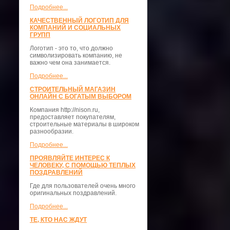
Подробнее...
КАЧЕСТВЕННЫЙ ЛОГОТИП ДЛЯ
КОМПАНИЙ И СОЦИАЛЬНЫХ
ГРУПП
Логотип - это то, что должно
символизировать компанию, не
важно чем она занимается.
Подробнее...
СТРОИТЕЛЬНЫЙ МАГАЗИН
ОНЛАЙН С БОГАТЫМ ВЫБОРОМ
Компания http://nison.ru,
предоставляет покупателям,
строительные материалы в широком
разнообразии.
Подробнее...
ПРОЯВЛЯЙТЕ ИНТЕРЕС К
ЧЕЛОВЕКУ, С ПОМОЩЬЮ ТЕПЛЫХ
ПОЗДРАВЛЕНИЙ
Где для пользователей очень много
оригинальных поздравлений.
Подробнее...
ТЕ, КТО НАС ЖДУТ