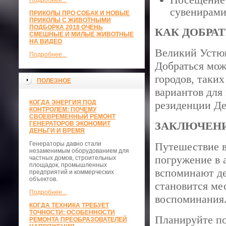
Подробнее...
сувенирами
ПРИКОЛЫ ПРО СОБАК И НОВЫЕ
ПРИКОЛЫ С ЖИВОТНЫМИ
ПОДБОРКА 2018 ОЧЕНЬ
КАК ДОБРА
СМЕШНЫЕ И МИЛЫЕ ЖИВОТНЫЕ
НА ВИДЕО
Великий Устюг
Подробнее...
Добраться мож
городов, таки
ПОЛЕЗНОЕ
вариантов для
КОГДА ЭНЕРГИЯ ПОД
резиденции Де
КОНТРОЛЕМ: ПОЧЕМУ
СВОЕВРЕМЕННЫЙ РЕМОНТ
ЗАКЛЮЧЕН
ГЕНЕРАТОРОВ ЭКОНОМИТ
ДЕНЬГИ И ВРЕМЯ
Генераторы давно стали
Путешествие в
незаменимым оборудованием для
погружение в 
частных домов, строительных
площадок, промышленных
вспоминают де
предприятий и коммерческих
объектов.
становится ме
Подробнее...
воспоминания
КОГДА ТЕХНИКА ТРЕБУЕТ
ТОЧНОСТИ: ОСОБЕННОСТИ
Планируйте по
РЕМОНТА ПРЕОБРАЗОВАТЕЛЕЙ