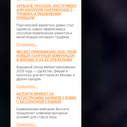
AFFILIATE TRACKER: ИНСТРУМЕНТ
ДЛЯ КОНТРОЛЯ ПАРТНЕРСКОГО
ТРАФИКА И УВЕЛИЧЕНИЯ
ПРИБЫЛИ
Партнерский маркетинг давно стал
одним из самых эффективных
способов привлечения клиентов и
монетизации интернет-трафика.
Подробнее...
MELBET ПРИЛОЖЕНИЕ 2026: ТВОЙ
НОВЫЙ АЗАРТНЫЙ КОМПАНЬОН
В МОСКВЕ И ЗА ЕЁ ПРЕДЕЛАМИ
Взрывной обзор Melbet приложения
2026 года — удобство, фишки и
прогнозы для бетторов из Москвы и
других городов.
Подробнее...
БЕТСИТИ ФРИБЕТ ЗА
РЕГИСТРАЦИЮ: НАЧНИТЕ СТАВКИ
С БЕСПЛАТНОЙ СТАВКОЙ
Букмекерская компания Бетсити
предлагает новичкам выгодные
условия для старта игры
Подробнее...