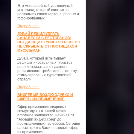
Это многослойный упаковочный
материал, который состоит из
нескольких слоев картона: ровных и
гофрированных.
Подробнее...
ДУБАЙ РЕШИЛ УБРАТЬ
ЗАНАВЕСКИ С РЕСТОРАНОВ:
ОБЕДАЮЩИХ ТУРИСТОВ РЕШЕНО
НЕ СКРЫВАТЬ ОТ ПОСТЯЩИХСЯ
МУСУЛЬМАН
Дубай, который испытывает
дефицит иностранных туристов,
решил отказаться от давнего
религиозного требования в пользу
стимулирования туристической
отрасли.
Подробнее...
ВИХРЕВЫЕ ВОЗДУХОДУВКИ И
СФЕРЫ ИХ ПРИМЕНЕНИЯ
Сфер применения вихревых
воздуходувок в нашей жизни
огромное количество, начиная от
“Аэрации жидких сред” до
промышленных пылесосов. Сегодня
рассмотрим с Вами несколько сфер
их применения.