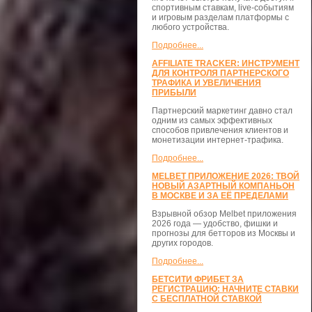
спортивным ставкам, live-событиям
и игровым разделам платформы с
любого устройства.
Подробнее...
AFFILIATE TRACKER: ИНСТРУМЕНТ
ДЛЯ КОНТРОЛЯ ПАРТНЕРСКОГО
ТРАФИКА И УВЕЛИЧЕНИЯ
ПРИБЫЛИ
Партнерский маркетинг давно стал
одним из самых эффективных
способов привлечения клиентов и
монетизации интернет-трафика.
Подробнее...
MELBET ПРИЛОЖЕНИЕ 2026: ТВОЙ
НОВЫЙ АЗАРТНЫЙ КОМПАНЬОН
В МОСКВЕ И ЗА ЕЁ ПРЕДЕЛАМИ
Взрывной обзор Melbet приложения
2026 года — удобство, фишки и
прогнозы для бетторов из Москвы и
других городов.
Подробнее...
БЕТСИТИ ФРИБЕТ ЗА
РЕГИСТРАЦИЮ: НАЧНИТЕ СТАВКИ
С БЕСПЛАТНОЙ СТАВКОЙ