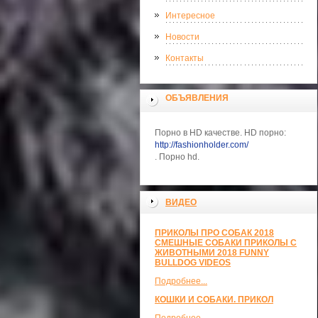
Интересное
Новости
Контакты
ОБЪЯВЛЕНИЯ
Порно в HD качестве. HD порно:
http://fashionholder.com/
. Порно hd.
ВИДЕО
ПРИКОЛЫ ПРО СОБАК 2018
СМЕШНЫЕ СОБАКИ ПРИКОЛЫ С
ЖИВОТНЫМИ 2018 FUNNY
BULLDOG VIDEOS
Подробнее...
КОШКИ И СОБАКИ. ПРИКОЛ