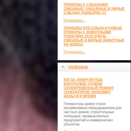
ПРИКОЛЫ С СОБАКАМИ!
СМЕШНЫЕ, ЗАБАВНЫЕ И УМНЫЕ
СОБАКИ! ПОДБОРКА #1
Подробнее...
ПРИКОЛЫ ПРО СОБАК И НОВЫЕ
ПРИКОЛЫ С ЖИВОТНЫМИ
ПОДБОРКА 2018 ОЧЕНЬ
СМЕШНЫЕ И МИЛЫЕ ЖИВОТНЫЕ
НА ВИДЕО
Подробнее...
ПОЛЕЗНОЕ
КОГДА ЭНЕРГИЯ ПОД
КОНТРОЛЕМ: ПОЧЕМУ
СВОЕВРЕМЕННЫЙ РЕМОНТ
ГЕНЕРАТОРОВ ЭКОНОМИТ
ДЕНЬГИ И ВРЕМЯ
Генераторы давно стали
незаменимым оборудованием для
частных домов, строительных
площадок, промышленных
предприятий и коммерческих
объектов.