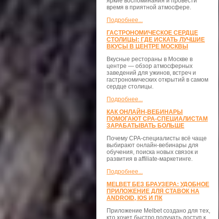
яркие воспоминания и провести
время в приятной атмосфере.
Подробнее...
ГАСТРОНОМИЧЕСКОЕ СЕРДЦЕ
СТОЛИЦЫ: ГДЕ ИСКАТЬ ЛУЧШИЕ
ВКУСЫ В ЦЕНТРЕ МОСКВЫ
Вкусные рестораны в Москве в
центре — обзор атмосферных
заведений для ужинов, встреч и
гастрономических открытий в самом
сердце столицы.
Подробнее...
КАК ОНЛАЙН-ВЕБИНАРЫ
ПОМОГАЮТ CPA-СПЕЦИАЛИСТАМ
ЗАРАБАТЫВАТЬ БОЛЬШЕ
Почему CPA-специалисты всё чаще
выбирают онлайн-вебинары для
обучения, поиска новых связок и
развития в affiliate-маркетинге.
Подробнее...
MELBET БЕЗ БРАУЗЕРА: УДОБНОЕ
ПРИЛОЖЕНИЕ ДЛЯ СТАВОК НА
ANDROID, IOS И ПК
Приложение Melbet создано для тех,
кто хочет быстро получать доступ к