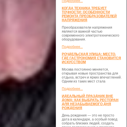
Подробнее...
КОГДА ТЕХНИКА ТРЕБУЕТ
ТОЧНОСТИ: ОСОБЕННОСТИ
РЕМОНТА ПРЕОБРАЗОВАТЕЛЕЙ
НАПРЯЖЕНИЯ
Преобразователи напряжения
являются важной частью
современного электротехнического
оборудования.
Подробнее...
РОЧДЕЛЬСКАЯ УЛИЦА: МЕСТО,
ГДЕ ГАСТРОНОМИЯ СТАНОВИТСЯ
ИСКУССТВОМ
Москва постоянно меняется,
открывая новые пространства для
отдыха, встреч и ярких впечатлений.
Одним из таких мест стала
Подробнее...
ИДЕАЛЬНЫЙ ПРАЗДНИК ВНЕ
ДОМА: КАК ВЫБРАТЬ РЕСТОРАН
ДЛЯ НЕЗАБЫВАЕМОГО ДНЯ
РОЖДЕНИЯ
День рождения — это не просто
дата в календаре, а особый повод
собрать близких людей, создать