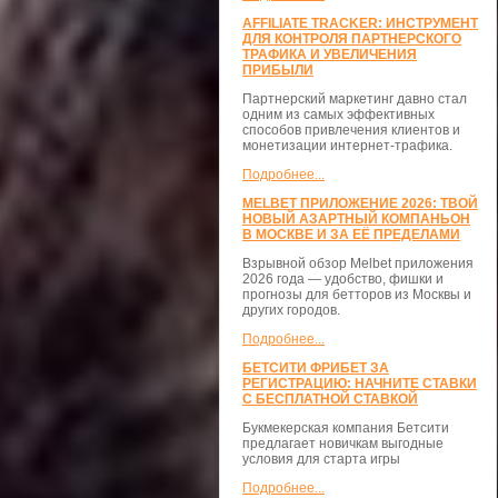
AFFILIATE TRACKER: ИНСТРУМЕНТ
ДЛЯ КОНТРОЛЯ ПАРТНЕРСКОГО
ТРАФИКА И УВЕЛИЧЕНИЯ
ПРИБЫЛИ
Партнерский маркетинг давно стал
одним из самых эффективных
способов привлечения клиентов и
монетизации интернет-трафика.
Подробнее...
MELBET ПРИЛОЖЕНИЕ 2026: ТВОЙ
НОВЫЙ АЗАРТНЫЙ КОМПАНЬОН
В МОСКВЕ И ЗА ЕЁ ПРЕДЕЛАМИ
Взрывной обзор Melbet приложения
2026 года — удобство, фишки и
прогнозы для бетторов из Москвы и
других городов.
Подробнее...
БЕТСИТИ ФРИБЕТ ЗА
РЕГИСТРАЦИЮ: НАЧНИТЕ СТАВКИ
С БЕСПЛАТНОЙ СТАВКОЙ
Букмекерская компания Бетсити
предлагает новичкам выгодные
условия для старта игры
Подробнее...