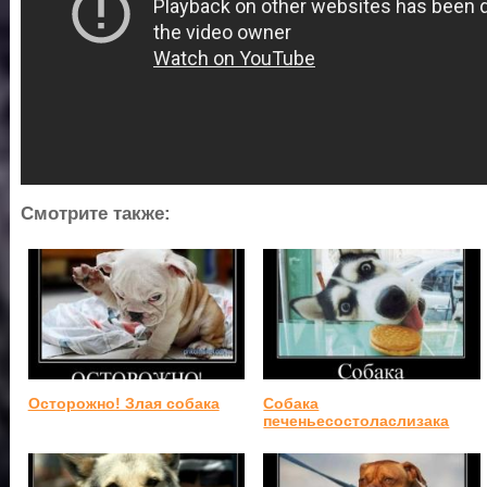
Смотрите также:
Осторожно! Злая собака
Собака
печеньесостоласлизака