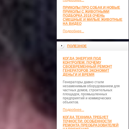
Подробнее...
ПРИКОЛЫ ПРО СОБАК И НОВЫЕ
ПРИКОЛЫ С ЖИВОТНЫМИ
ПОДБОРКА 2018 ОЧЕНЬ
СМЕШНЫЕ И МИЛЫЕ ЖИВОТНЫЕ
НА ВИДЕО
Подробнее...
ПОЛЕЗНОЕ
КОГДА ЭНЕРГИЯ ПОД
КОНТРОЛЕМ: ПОЧЕМУ
СВОЕВРЕМЕННЫЙ РЕМОНТ
ГЕНЕРАТОРОВ ЭКОНОМИТ
ДЕНЬГИ И ВРЕМЯ
Генераторы давно стали
незаменимым оборудованием для
частных домов, строительных
площадок, промышленных
предприятий и коммерческих
объектов.
Подробнее...
КОГДА ТЕХНИКА ТРЕБУЕТ
ТОЧНОСТИ: ОСОБЕННОСТИ
РЕМОНТА ПРЕОБРАЗОВАТЕЛЕЙ