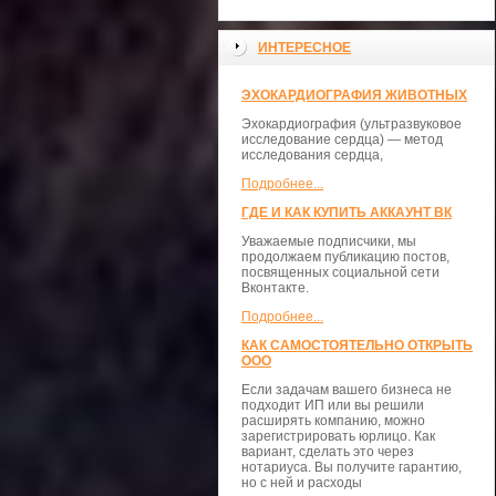
ИНТЕРЕСНОЕ
ЭХОКАРДИОГРАФИЯ ЖИВОТНЫХ
Эхокардиография (ультразвуковое
исследование сердца) — метод
исследования сердца,
Подробнее...
ГДЕ И КАК КУПИТЬ АККАУНТ ВК
Уважаемые подписчики, мы
продолжаем публикацию постов,
посвященных социальной сети
Вконтакте.
Подробнее...
КАК САМОСТОЯТЕЛЬНО ОТКРЫТЬ
ООО
Если задачам вашего бизнеса не
подходит ИП или вы решили
расширять компанию, можно
зарегистрировать юрлицо. Как
вариант, сделать это через
нотариуса. Вы получите гарантию,
но с ней и расходы