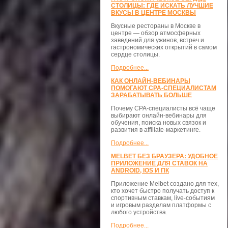
СТОЛИЦЫ: ГДЕ ИСКАТЬ ЛУЧШИЕ
ВКУСЫ В ЦЕНТРЕ МОСКВЫ
Вкусные рестораны в Москве в
центре — обзор атмосферных
заведений для ужинов, встреч и
гастрономических открытий в самом
сердце столицы.
Подробнее...
КАК ОНЛАЙН-ВЕБИНАРЫ
ПОМОГАЮТ CPA-СПЕЦИАЛИСТАМ
ЗАРАБАТЫВАТЬ БОЛЬШЕ
Почему CPA-специалисты всё чаще
выбирают онлайн-вебинары для
обучения, поиска новых связок и
развития в affiliate-маркетинге.
Подробнее...
MELBET БЕЗ БРАУЗЕРА: УДОБНОЕ
ПРИЛОЖЕНИЕ ДЛЯ СТАВОК НА
ANDROID, IOS И ПК
Приложение Melbet создано для тех,
кто хочет быстро получать доступ к
спортивным ставкам, live-событиям
и игровым разделам платформы с
любого устройства.
Подробнее...