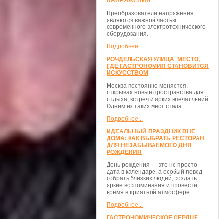
НАПРЯЖЕНИЯ
Преобразователи напряжения
являются важной частью
современного электротехнического
оборудования.
Подробнее...
РОЧДЕЛЬСКАЯ УЛИЦА: МЕСТО,
ГДЕ ГАСТРОНОМИЯ СТАНОВИТСЯ
ИСКУССТВОМ
Москва постоянно меняется,
открывая новые пространства для
отдыха, встреч и ярких впечатлений.
Одним из таких мест стала
Подробнее...
ИДЕАЛЬНЫЙ ПРАЗДНИК ВНЕ
ДОМА: КАК ВЫБРАТЬ РЕСТОРАН
ДЛЯ НЕЗАБЫВАЕМОГО ДНЯ
РОЖДЕНИЯ
День рождения — это не просто
дата в календаре, а особый повод
собрать близких людей, создать
яркие воспоминания и провести
время в приятной атмосфере.
Подробнее...
ГАСТРОНОМИЧЕСКОЕ СЕРДЦЕ