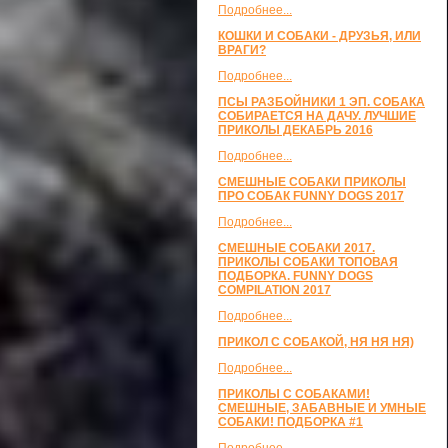
Подробнее...
КОШКИ И СОБАКИ - ДРУЗЬЯ, ИЛИ
ВРАГИ?
Подробнее...
ПСЫ РАЗБОЙНИКИ 1 ЭП. СОБАКА
СОБИРАЕТСЯ НА ДАЧУ. ЛУЧШИЕ
ПРИКОЛЫ ДЕКАБРЬ 2016
Подробнее...
СМЕШНЫЕ СОБАКИ ПРИКОЛЫ
ПРО СОБАК FUNNY DOGS 2017
Подробнее...
СМЕШНЫЕ СОБАКИ 2017.
ПРИКОЛЫ СОБАКИ ТОПОВАЯ
ПОДБОРКА. FUNNY DOGS
COMPILATION 2017
Подробнее...
ПРИКОЛ С СОБАКОЙ, НЯ НЯ НЯ)
Подробнее...
ПРИКОЛЫ С СОБАКАМИ!
СМЕШНЫЕ, ЗАБАВНЫЕ И УМНЫЕ
СОБАКИ! ПОДБОРКА #1