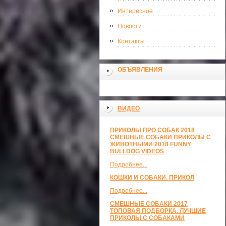
Интересное
Новости
Контакты
ОБЪЯВЛЕНИЯ
ВИДЕО
ПРИКОЛЫ ПРО СОБАК 2018
СМЕШНЫЕ СОБАКИ ПРИКОЛЫ С
ЖИВОТНЫМИ 2018 FUNNY
BULLDOG VIDEOS
Подробнее...
КОШКИ И СОБАКИ. ПРИКОЛ
Подробнее...
СМЕШНЫЕ СОБАКИ 2017
ТОПОВАЯ ПОДБОРКА. ЛУЧШИЕ
ПРИКОЛЫ С СОБАКАМИ