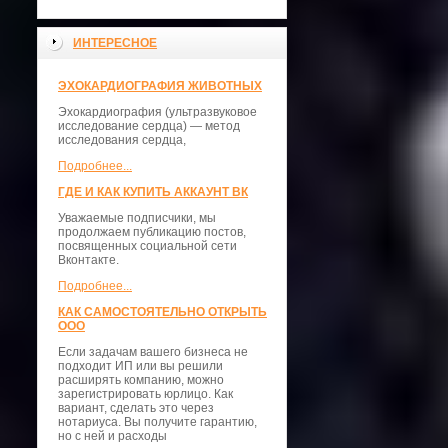
ИНТЕРЕСНОЕ
ЭХОКАРДИОГРАФИЯ ЖИВОТНЫХ
Эхокардиография (ультразвуковое
исследование сердца) — метод
исследования сердца,
Подробнее...
ГДЕ И КАК КУПИТЬ АККАУНТ ВК
Уважаемые подписчики, мы
продолжаем публикацию постов,
посвященных социальной сети
Вконтакте.
Подробнее...
КАК САМОСТОЯТЕЛЬНО ОТКРЫТЬ
ООО
Если задачам вашего бизнеса не
подходит ИП или вы решили
расширять компанию, можно
зарегистрировать юрлицо. Как
вариант, сделать это через
нотариуса. Вы получите гарантию,
но с ней и расходы