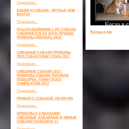
Подробнее...
КОШКИ И СОБАКИ - ДРУЗЬЯ, ИЛИ
ВРАГИ?
Подробнее...
ПСЫ РАЗБОЙНИКИ 1 ЭП. СОБАКА
Когда я ем
СОБИРАЕТСЯ НА ДАЧУ. ЛУЧШИЕ
ПРИКОЛЫ ДЕКАБРЬ 2016
Подробнее...
СМЕШНЫЕ СОБАКИ ПРИКОЛЫ
ПРО СОБАК FUNNY DOGS 2017
Подробнее...
СМЕШНЫЕ СОБАКИ 2017.
ПРИКОЛЫ СОБАКИ ТОПОВАЯ
ПОДБОРКА. FUNNY DOGS
COMPILATION 2017
Подробнее...
ПРИКОЛ С СОБАКОЙ, НЯ НЯ НЯ)
Подробнее...
ПРИКОЛЫ С СОБАКАМИ!
СМЕШНЫЕ, ЗАБАВНЫЕ И УМНЫЕ
СОБАКИ! ПОДБОРКА #1