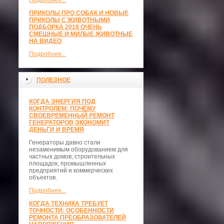
Подробнее...
ПРИКОЛЫ ПРО СОБАК И НОВЫЕ
ПРИКОЛЫ С ЖИВОТНЫМИ
ПОДБОРКА 2018 ОЧЕНЬ
СМЕШНЫЕ И МИЛЫЕ ЖИВОТНЫЕ
НА ВИДЕО
Подробнее...
ПОЛЕЗНОЕ
КОГДА ЭНЕРГИЯ ПОД
КОНТРОЛЕМ: ПОЧЕМУ
СВОЕВРЕМЕННЫЙ РЕМОНТ
ГЕНЕРАТОРОВ ЭКОНОМИТ
ДЕНЬГИ И ВРЕМЯ
Генераторы давно стали
незаменимым оборудованием для
частных домов, строительных
площадок, промышленных
предприятий и коммерческих
объектов.
Подробнее...
КОГДА ТЕХНИКА ТРЕБУЕТ
ТОЧНОСТИ: ОСОБЕННОСТИ
РЕМОНТА ПРЕОБРАЗОВАТЕЛЕЙ