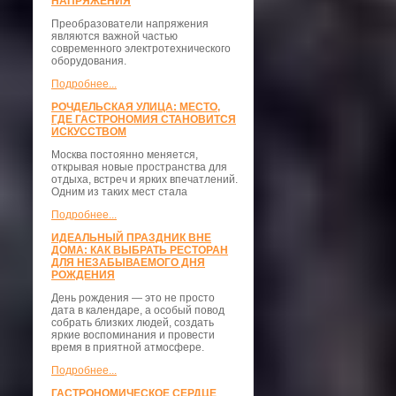
НАПРЯЖЕНИЯ
Преобразователи напряжения
являются важной частью
современного электротехнического
оборудования.
Подробнее...
РОЧДЕЛЬСКАЯ УЛИЦА: МЕСТО,
ГДЕ ГАСТРОНОМИЯ СТАНОВИТСЯ
ИСКУССТВОМ
Москва постоянно меняется,
открывая новые пространства для
отдыха, встреч и ярких впечатлений.
Одним из таких мест стала
Подробнее...
ИДЕАЛЬНЫЙ ПРАЗДНИК ВНЕ
ДОМА: КАК ВЫБРАТЬ РЕСТОРАН
ДЛЯ НЕЗАБЫВАЕМОГО ДНЯ
РОЖДЕНИЯ
День рождения — это не просто
дата в календаре, а особый повод
собрать близких людей, создать
яркие воспоминания и провести
время в приятной атмосфере.
Подробнее...
ГАСТРОНОМИЧЕСКОЕ СЕРДЦЕ