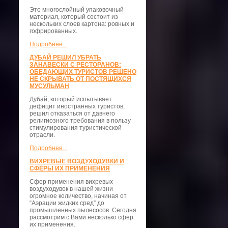
Это многослойный упаковочный
материал, который состоит из
нескольких слоев картона: ровных и
гофрированных.
Подробнее...
ДУБАЙ РЕШИЛ УБРАТЬ
ЗАНАВЕСКИ С РЕСТОРАНОВ:
ОБЕДАЮЩИХ ТУРИСТОВ РЕШЕНО
НЕ СКРЫВАТЬ ОТ ПОСТЯЩИХСЯ
МУСУЛЬМАН
Дубай, который испытывает
дефицит иностранных туристов,
решил отказаться от давнего
религиозного требования в пользу
стимулирования туристической
отрасли.
Подробнее...
ВИХРЕВЫЕ ВОЗДУХОДУВКИ И
СФЕРЫ ИХ ПРИМЕНЕНИЯ
Сфер применения вихревых
воздуходувок в нашей жизни
огромное количество, начиная от
“Аэрации жидких сред” до
промышленных пылесосов. Сегодня
рассмотрим с Вами несколько сфер
их применения.