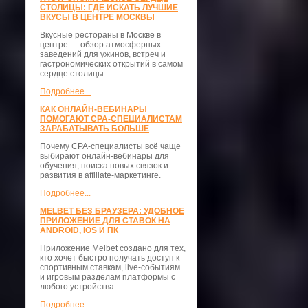
СТОЛИЦЫ: ГДЕ ИСКАТЬ ЛУЧШИЕ
ВКУСЫ В ЦЕНТРЕ МОСКВЫ
Вкусные рестораны в Москве в
центре — обзор атмосферных
заведений для ужинов, встреч и
гастрономических открытий в самом
сердце столицы.
Подробнее...
КАК ОНЛАЙН-ВЕБИНАРЫ
ПОМОГАЮТ CPA-СПЕЦИАЛИСТАМ
ЗАРАБАТЫВАТЬ БОЛЬШЕ
Почему CPA-специалисты всё чаще
выбирают онлайн-вебинары для
обучения, поиска новых связок и
развития в affiliate-маркетинге.
Подробнее...
MELBET БЕЗ БРАУЗЕРА: УДОБНОЕ
ПРИЛОЖЕНИЕ ДЛЯ СТАВОК НА
ANDROID, IOS И ПК
Приложение Melbet создано для тех,
кто хочет быстро получать доступ к
спортивным ставкам, live-событиям
и игровым разделам платформы с
любого устройства.
Подробнее...