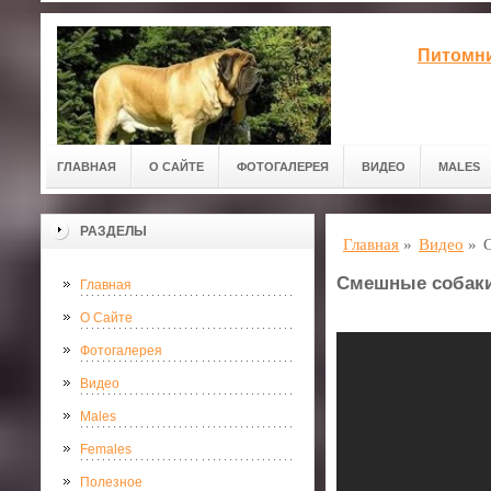
Питомни
ГЛАВНАЯ
О САЙТЕ
ФОТОГАЛЕРЕЯ
ВИДЕО
MALES
РАЗДЕЛЫ
Главная
»
Видео
»
Смешные собаки
Главная
О Сайте
Фотогалерея
Видео
Males
Females
Полезное