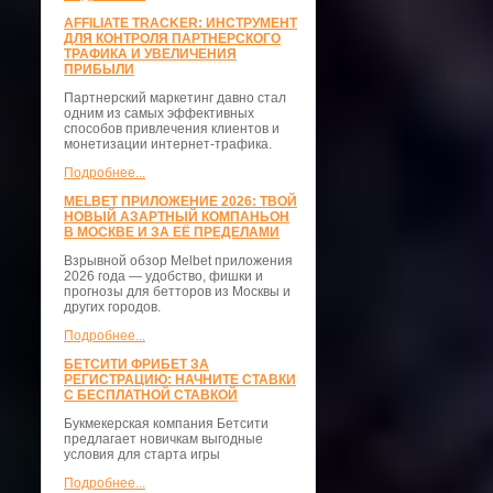
AFFILIATE TRACKER: ИНСТРУМЕНТ
ДЛЯ КОНТРОЛЯ ПАРТНЕРСКОГО
ТРАФИКА И УВЕЛИЧЕНИЯ
ПРИБЫЛИ
Партнерский маркетинг давно стал
одним из самых эффективных
способов привлечения клиентов и
монетизации интернет-трафика.
Подробнее...
MELBET ПРИЛОЖЕНИЕ 2026: ТВОЙ
НОВЫЙ АЗАРТНЫЙ КОМПАНЬОН
В МОСКВЕ И ЗА ЕЁ ПРЕДЕЛАМИ
Взрывной обзор Melbet приложения
2026 года — удобство, фишки и
прогнозы для бетторов из Москвы и
других городов.
Подробнее...
БЕТСИТИ ФРИБЕТ ЗА
РЕГИСТРАЦИЮ: НАЧНИТЕ СТАВКИ
С БЕСПЛАТНОЙ СТАВКОЙ
Букмекерская компания Бетсити
предлагает новичкам выгодные
условия для старта игры
Подробнее...