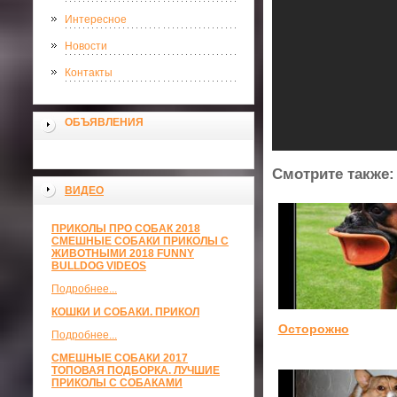
Интересное
Новости
Контакты
ОБЪЯВЛЕНИЯ
Смотрите также:
ВИДЕО
ПРИКОЛЫ ПРО СОБАК 2018
СМЕШНЫЕ СОБАКИ ПРИКОЛЫ С
ЖИВОТНЫМИ 2018 FUNNY
BULLDOG VIDEOS
Подробнее...
КОШКИ И СОБАКИ. ПРИКОЛ
Осторожно
Подробнее...
СМЕШНЫЕ СОБАКИ 2017
ТОПОВАЯ ПОДБОРКА. ЛУЧШИЕ
ПРИКОЛЫ С СОБАКАМИ