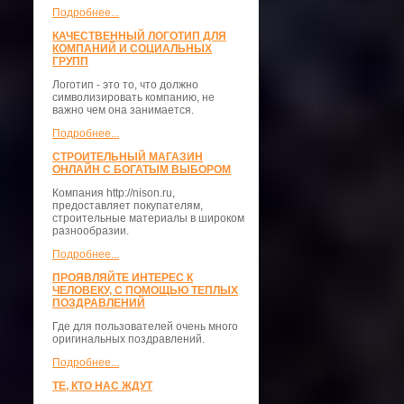
Подробнее...
КАЧЕСТВЕННЫЙ ЛОГОТИП ДЛЯ
КОМПАНИЙ И СОЦИАЛЬНЫХ
ГРУПП
Логотип - это то, что должно
символизировать компанию, не
важно чем она занимается.
Подробнее...
СТРОИТЕЛЬНЫЙ МАГАЗИН
ОНЛАЙН С БОГАТЫМ ВЫБОРОМ
Компания http://nison.ru,
предоставляет покупателям,
строительные материалы в широком
разнообразии.
Подробнее...
ПРОЯВЛЯЙТЕ ИНТЕРЕС К
ЧЕЛОВЕКУ, С ПОМОЩЬЮ ТЕПЛЫХ
ПОЗДРАВЛЕНИЙ
Где для пользователей очень много
оригинальных поздравлений.
Подробнее...
ТЕ, КТО НАС ЖДУТ