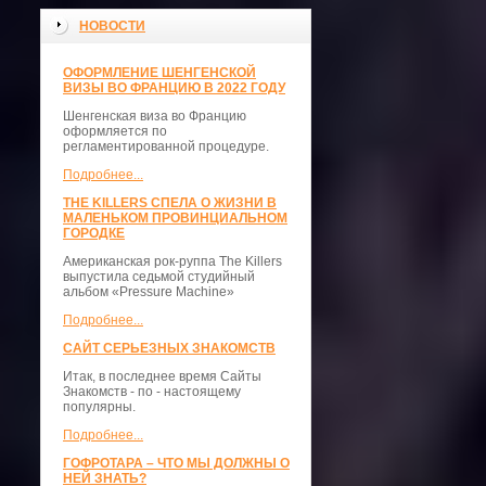
НОВОСТИ
ОФОРМЛЕНИЕ ШЕНГЕНСКОЙ
ВИЗЫ ВО ФРАНЦИЮ В 2022 ГОДУ
Шенгенская виза во Францию
оформляется по
регламентированной процедуре.
Подробнее...
THE KILLERS СПЕЛА О ЖИЗНИ В
МАЛЕНЬКОМ ПРОВИНЦИАЛЬНОМ
ГОРОДКЕ
Американская рок-руппа The Killers
выпустила седьмой студийный
альбом «Pressure Machine»
Подробнее...
САЙТ СЕРЬЕЗНЫХ ЗНАКОМСТВ
Итак, в последнее время Сайты
Знакомств - по - настоящему
популярны.
Подробнее...
ГОФРОТАРА – ЧТО МЫ ДОЛЖНЫ О
НЕЙ ЗНАТЬ?