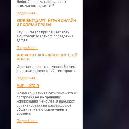
Добрый день, читатель, часто
выезжаешь отдыхать?
Подробнее...
КЛУБ БИГАЗАРТ - ИГРАЙ ОНЛАЙН
И ПОЛУЧАЙ ПРИЗЫ
Клуб Бигазарт приглашает всех
любителей азартного проведения
досуга
Подробнее...
НОВИНКИ СЛОТ - ДЛЯ ЦЕНИТЕЛЕЙ
ПОБЕД
Игровые аппараты – многообразие
азартных развлечений в интернете
Подробнее...
МИР – ЭТО Я
Новая социальная сеть "Мир - это Я"
построена не по принципу
копирования Фейсбука, а наоборот,
ориентирована на совсем другое
общение, на его современный
уровень.
Подробнее...